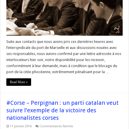
et
arrêt
de
la
grève
–
réaction
des
responsables
du
gouvernement
Suite aux contacts que nous avons pris ces dernières heures avec
de
la
l’intersyndicale du port de Marseille et aux discussions nouées avec
#corse
ses responsables, nous avions confirmé par une lettre adressée à nos
interlocuteurs hier soir, notre disponibilité pour les recevoir,
conformément à leur demande, mais à condition que le blocage du
port de la citée phocéenne, extrêmement pénalisant pour la …
Read More »
#Corse – Perpignan : un parti catalan veut
suivre l’exemple de la victoire des
nationalistes corses
sur
11 janvier 2016
Commentaires fermés