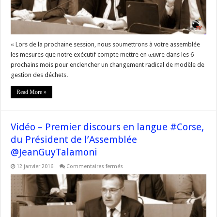
l’Office
de
l’Environnement
de
la
Corse
« Lors de la prochaine session, nous soumettrons à votre assemblée
les mesures que notre exécutif compte mettre en œuvre dans les 6
prochains mois pour enclencher un changement radical de modèle de
gestion des déchets.
Read More »
Vidéo – Premier discours en langue #Corse,
du Président de l’Assemblée
@JeanGuyTalamoni
sur
12 janvier 2016
Commentaires fermés
Vidéo
–
Premier
discours
en
langue
#Corse,
du