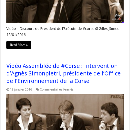
12/01/2016
Vidéo – Discours du Président de l’Exécutif de #corse @Gilles_Simeoni
12/01/2016
Read More »
Vidéo Assemblée de #Corse : intervention
d’Agnès Simonpietri, présidente de l’Office
de l’Environnement de la Corse
sur
12 janvier 2016
Commentaires fermés
Vidéo
Assemblée
de
#Corse
:
intervention
d’Agnès
Simonpietri,
présidente
de