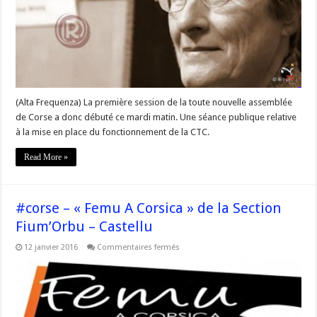
des
mesures
exceptionnelles
à
l’initiative
de
la
CTC
proposées
rapidement
(Alta Frequenza) La première session de la toute nouvelle assemblée
de Corse a donc débuté ce mardi matin. Une séance publique relative
à la mise en place du fonctionnement de la CTC.
Read More »
#corse – « Femu A Corsica » de la Section
Fium’Orbu – Castellu
sur
12 janvier 2016
Commentaires fermés
#corse
–
«
Femu
A
Corsica
»