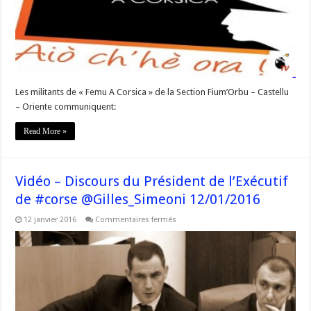
de
la
Section
Fium’Orbu
–
Castellu
Les militants de « Femu A Corsica » de la Section Fium’Orbu – Castellu
– Oriente communiquent:
Read More »
Vidéo – Discours du Président de l’Exécutif
de #corse @Gilles_Simeoni 12/01/2016
sur
12 janvier 2016
Commentaires fermés
Vidéo
–
Discours
du
Président
de
l’Exécutif
de
#corse
@Gilles_Simeoni