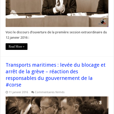
Président
de
l’Assemblée
@JeanGuyTalamoni
Voici le discours d’ouverture de la première session extraordinaire du
12 janvier 2016 :
Read More »
Transports maritimes : levée du blocage et
arrêt de la grève – réaction des
responsables du gouvernement de la
#corse
sur
11 janvier 2016
Commentaires fermés
Transports
maritimes
:
levée
du
blocage