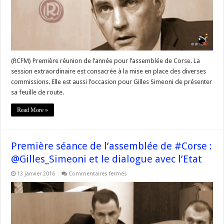
route
de
Gilles
Simeoni
(RCFM) Première réunion de l’année pour l’assemblée de Corse. La
session extraordinaire est consacrée à la mise en place des diverses
commissions. Elle est aussi l’occasion pour Gilles Simeoni de présenter
sa feuille de route.
Read More »
Première séance de l’assemblée de #Corse :
@Gilles_Simeoni et le dialogue avec l’Etat
sur
13 janvier 2016
Commentaires fermés
Première
séance
de
l’assemblée
de
#Corse
: