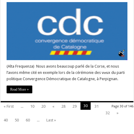
#Corse
–
Perpignan
:
un
parti
catalan
veut
suivre
l’exemple
de
la
victoire
des
nationalistes
corses
(Alta Frequenza) Nous avons beaucoup parlé de la Corse, et nous
l’avons même cité en exemple lors de la cérémonie des vœux du parti
politique Convergence Démocratique de Catalogne, à Perpignan.
Read More »
30
« First
...
10
20
«
28
29
31
Page 30 of 146
32
»
40
50
60
...
Last »