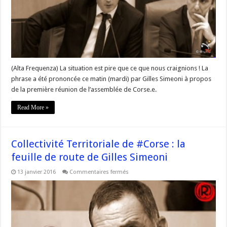
terrain
(Alta Frequenza) La situation est pire que ce que nous craignions ! La
phrase a été prononcée ce matin (mardi) par Gilles Simeoni à propos
de la première réunion de l’assemblée de Corse.e.
Read More »
Collectivité Territoriale de #Corse : la
feuille de route de Gilles Simeoni
sur
13 janvier 2016
Commentaires fermés
Collectivité
Territoriale
de
#Corse
:
la
feuille
de