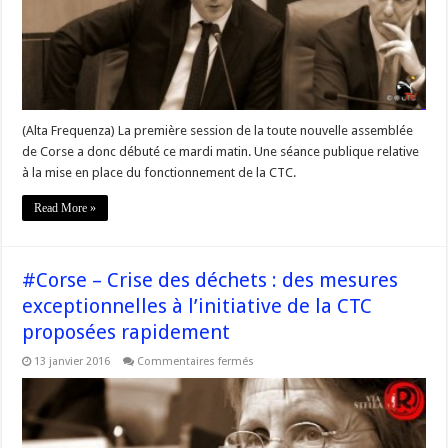
@Gilles_Simeoni
et
le
dialogue
avec
l’Etat
(Alta Frequenza) La première session de la toute nouvelle assemblée
de Corse a donc débuté ce mardi matin. Une séance publique relative
à la mise en place du fonctionnement de la CTC.
Read More »
#Corse – Crise des déchets : des mesures
exceptionnelles à l’initiative de la CTC
proposées rapidement
sur
13 janvier 2016
Commentaires fermés
#Corse
–
Crise
des
déchets
: