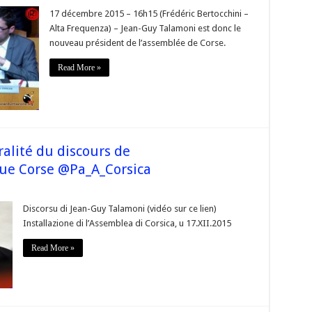
Vidéos
lection
17 décembre 2015 – 16h15 (Frédéric Bertocchini –
de
Alta Frequenza) – Jean-Guy Talamoni est donc le
@JeanGuyTalamoni
à
nouveau président de l’assemblée de Corse.
a
Présidence
de
Read More »
l’Assemblée
de
#Corse,
t
discours
n
ingua
ustrale
alité du discours de
ue Corse @Pa_A_Corsica
sur
Assemblée
de
Discorsu di Jean-Guy Talamoni (vidéo sur ce lien)
#Corse
Installazione di l’Assemblea di Corsica, u 17.XII.2015
ntégralité
du
discours
Read More »
de
@JeanGuyTalamoni
en
langue
Corse
@Pa_A_Corsica