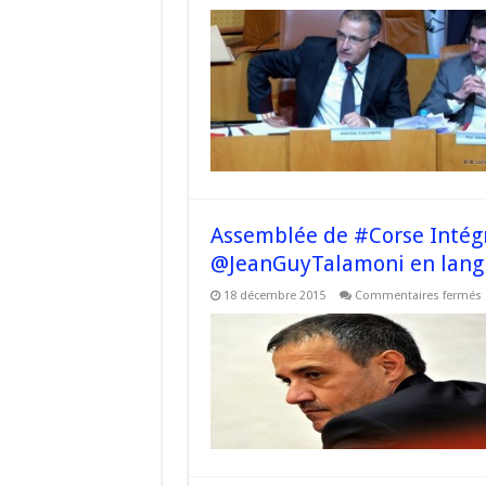
E
l
e
i
l
n
Assemblée de #Corse Intégr
@JeanGuyTalamoni en lang
18 décembre 2015
Commentaires fermés
I