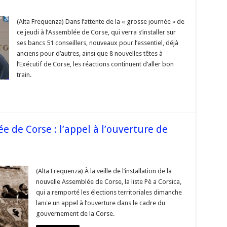
sur
#Corse
Territoriales2015
(Alta Frequenza) Dans l’attente de la « grosse journée » de
–
ce jeudi à l’Assemblée de Corse, qui verra s’installer sur
a
éaction
ses bancs 51 conseillers, nouveaux pour l’essentiel, déjà
de
anciens pour d’autres, ainsi que 8 nouvelles têtes à
ean-
aul
l’Exécutif de Corse, les réactions continuent d’aller bon
oletti
à
train.
a
ictoire
de
@Pe_A_Corsica
 de Corse : l’appel à l’ouverture de
sur
#Corse
–
(Alta Frequenza) À la veille de l’installation de la
Nouvelle
nouvelle Assemblée de Corse, la liste Pè a Corsica,
Assemblée
de
qui a remporté les élections territoriales dimanche
Corse
lance un appel à l’ouverture dans le cadre du
’appel
gouvernement de la Corse.
à
’ouverture