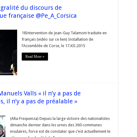
gralité du discours de
e française @Pe_A_Corsica
sur
Assemblée
de
18Intervention de Jean-Guy Talamoni traduite en
#Corse
français (vidéo sur ce lien) Installation de
–
ntégralité
l’Assemblée de Corse, le 17.XII.2015
du
discours
de
Read More »
@JeanGuyTalamoni
en
langue
rançaise
@Pe_A_Corsica
nuels Valls « il n’y a pas de
, il n’y a pas de préalable »
sur
#Corse
Territoriales2015
(Alta Frequenza) Depuis la large victoire des nationalistes
Manuels
dimanche dernier dans les urnes des 360 communes
alls
 il
insulaires, force est de constater que c’est actuellement le
’y