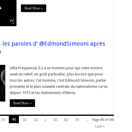
éitérons
notre
proposition
Read More »
de
dialogue
t
de
artenariat »
– les paroles d’ @EdmondSimeoni après
a
sur
#Corse
Territoriales2015
(Alta Frequenza) Il y a un homme pour qui cette victoire
–
avait un relief, un goût particulier, plus encore que pour
es
paroles
tous les autres. Cet homme, c’est Edmond Simeoni, partie
’
prenante et le plus souvent centrale du nationalisme corse
@EdmondSimeoni
après
depuis 1975 et les évènements d’Aleria.
a
ictoire
de
Read More »
@Pe_A_Corsica
40
39
41
42
»
50
60
70
...
Page 40 of 146
Last »