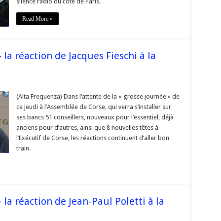
silence radio du côté de Paris.
a
pas
de
Read More »
risonniers
olitiques
orses,
l
’y
a
la réaction de Jacques Fieschi à la
pas
de
réalable »
sur
#Corse
Territoriales2015
(Alta Frequenza) Dans l’attente de la « grosse journée » de
–
ce jeudi à l’Assemblée de Corse, qui verra s’installer sur
a
éaction
ses bancs 51 conseillers, nouveaux pour l’essentiel, déjà
de
anciens pour d’autres, ainsi que 8 nouvelles têtes à
Jacques
ieschi
l’Exécutif de Corse, les réactions continuent d’aller bon
à
a
train.
ictoire
de
@Pe_A_Corsica
la réaction de Jean-Paul Poletti à la