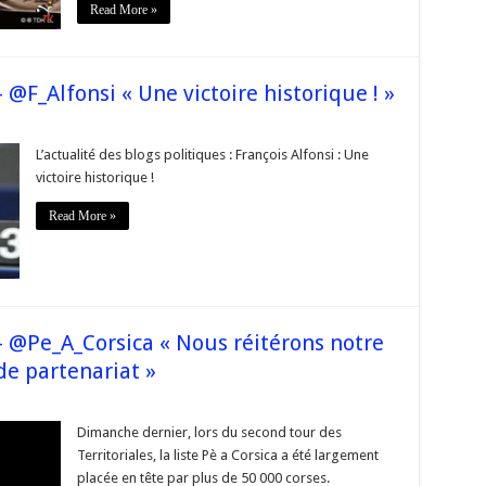
de
Read More »
@Pe_A_Corsica
@F_Alfonsi « Une victoire historique ! »
sur
#Corse
Territoriales2015
L’actualité des blogs politiques : François Alfonsi : Une
–
victoire historique !
@F_Alfonsi
« Une
ictoire
Read More »
istorique
 »
– @Pe_A_Corsica « Nous réitérons notre
de partenariat »
sur
#Corse
Territoriales2015
Dimanche dernier, lors du second tour des
–
Territoriales, la liste Pè a Corsica a été largement
@Pe_A_Corsica
« Nous
placée en tête par plus de 50 000 corses.