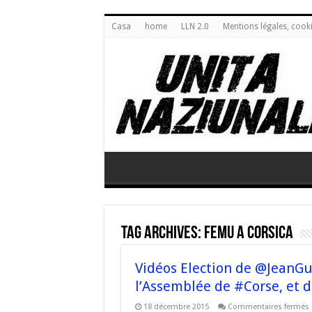
Casa
home
LLN 2.0
Mentions légales, cook
Tag Archives:
femu a corsica
Vidéos Election de @JeanGu
l’Assemblée de #Corse, et d
18 décembre 2015
Commentaires fermés