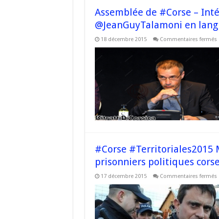
Assemblée de #Corse – Inté
@JeanGuyTalamoni en langu
18 décembre 2015
Commentaires fermés
I
f
#Corse #Territoriales2015 Ma
prisonniers politiques corses
17 décembre 2015
Commentaires fermés
#
V
«
n