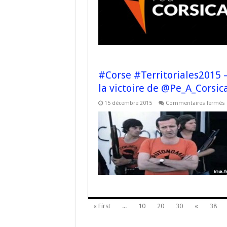
r
e
p
#Corse #Territoriales2015 
la victoire de @Pe_A_Corsic
15 décembre 2015
Commentaires fermés
#
l
d
l
v
« First
...
10
20
30
«
38