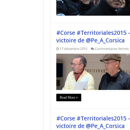
p
p
c
i
n
#Corse #Territoriales2015 – 
victoire de @Pe_A_Corsica
p
17 décembre 2015
Commentaires fermés
#
l
r
F
l
v
Read More »
#Corse #Territoriales2015 – 
victoire de @Pe_A_Corsica