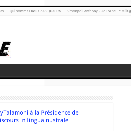
ies
Qui sommes nous ? A SQUADRA
Simonpoli Anthony – AnToFpcL™ Milit
yTalamoni à la Présidence de
iscours in lingua nustrale
sur