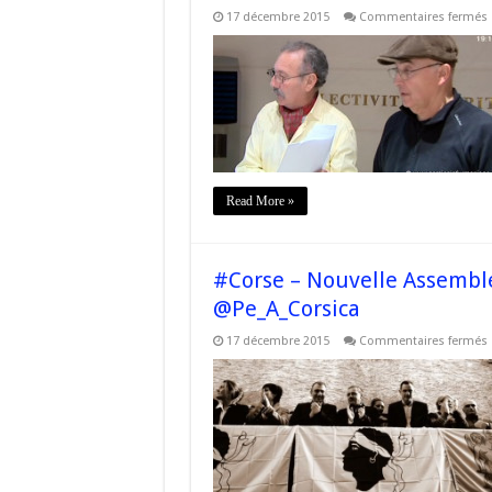
17 décembre 2015
Commentaires fermés
#
l
r
J
P
P
l
v
Read More »
#Corse – Nouvelle Assemblée
@Pe_A_Corsica
17 décembre 2015
Commentaires fermés
:
l
l