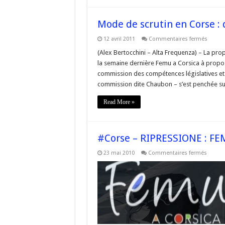
Mode de scrutin en Corse :
sur
12 avril 2011
Commentaires fermés
Mode
de
(Alex Bertocchini – Alta Frequenza) – La prop
scrutin
la semaine dernière Femu a Corsica à propos 
en
Corse
commission des compétences législatives et ré
:
commission dite Chaubon – s’est penchée su
quelle
consé
en
Read More »
2014
?
#Corse – RIPRESSIONE : FE
sur
23 mai 2010
Commentaires fermés
#Corse
–
RIPRES
:
FEMU
A
CORSI
S’INCH