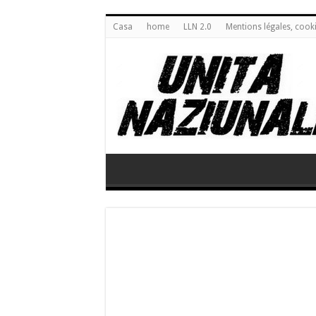
Casa
home
LLN 2.0
Mentions légales, cook