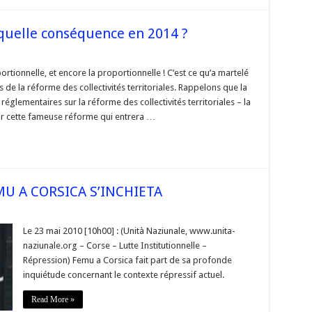
 quelle conséquence en 2014 ?
ortionnelle, et encore la proportionnelle ! C’est ce qu’a martelé
de la réforme des collectivités territoriales. Rappelons que la
glementaires sur la réforme des collectivités territoriales – la
r cette fameuse réforme qui entrera …
quence
MU A CORSICA S’INCHIETA
Le 23 mai 2010 [10h00] : (Unità Naziunale, www.unita-
SIONE
naziunale.org – Corse – Lutte Institutionnelle –
Répression) Femu a Corsica fait part de sa profonde
inquiétude concernant le contexte répressif actuel.
CA
IETA
Read More »