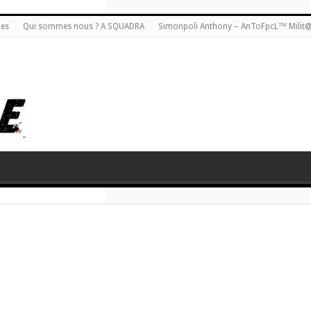
ies
Qui sommes nous ? A SQUADRA
Simonpoli Anthony – AnToFpcL™ Milit