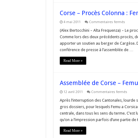
Corse – Procès Colonna : Fe
sur
4 mai 2011
Commentaires fermés
Corse
–
(Alex Bertocchini – Alta Frequenza) – Le proc
Procès
Comme lors des deux précédents procès, de 
Colonn
:
apporter un soutien au berger de Cargèse. D
Femu
conférence de presse à l’assemblée de …
a
Corsica
veut
Read More »
un
procès
équitab
Assemblée de Corse – Femu 
sur
12 avril 2011
Commentaires fermés
Assem
de
Après l’interruption des Cantonales, lourde s
Corse
gros dossiers, pour lesquels Femu a Corsic
–
Femu
centrale, dans tous les sens du terme. C’est 
a
qu’on a l’impression parfois d’une partie de
Corsic
au
centre
Read More »
des
débats