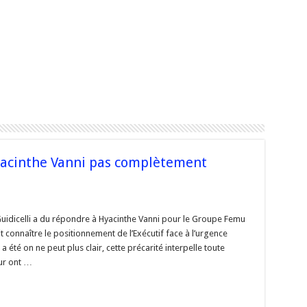
Hyacinthe Vanni pas complètement
Guidicelli a du répondre à Hyacinthe Vanni pour le Groupe Femu
t connaître le positionnement de l’Exécutif face à l’urgence
a été on ne peut plus clair, cette précarité interpelle toute
he
ur ont …
tement
cu