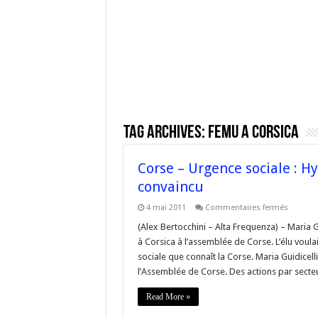
Tag Archives:
femu a corsica
Corse – Urgence sociale : 
convaincu
sur
4 mai 2011
Commentaires fermés
Corse
–
(Alex Bertocchini – Alta Frequenza) – Maria 
Urgence
à Corsica à l’assemblée de Corse. L’élu voulai
sociale
:
sociale que connaît la Corse. Maria Guidicelli 
Hyacint
l’Assemblée de Corse. Des actions par secte
Vanni
pas
complè
Read More »
convain