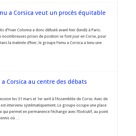
mu a Corsica veut un procès équitable
ès d’Yvan Colonna a donc débuté avant hier (lundi) à Paris.
noombreuses prises de position se font jour en Corse, pour
a
ans la matinée d’hier, le groupe Femu a Corsica a tenu une
le
a Corsica au centre des débats
blée
ession les 31 mars et 1er avril à l’Assemblée de Corse. Avec de
a est intervenu systématiquement. Le groupe occupe une place
lui qui permet en permanence l’échange avec l’Exécutif, au point
 tennis où …
a