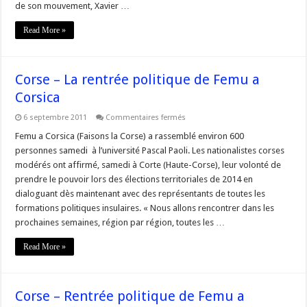
à
de son mouvement, Xavier …
la
feuille
Read More »
de
route»,
selon
Xavier
Luciani
Corse – La rentrée politique de Femu a
Corsica
sur
6 septembre 2011
Commentaires fermés
Corse
–
Femu a Corsica (Faisons la Corse) a rassemblé environ 600
La
personnes samedi à l’université Pascal Paoli. Les nationalistes corses
rentrée
politique
modérés ont affirmé, samedi à Corte (Haute-Corse), leur volonté de
de
prendre le pouvoir lors des élections territoriales de 2014 en
Femu
a
dialoguant dès maintenant avec des représentants de toutes les
Corsica
formations politiques insulaires. « Nous allons rencontrer dans les
prochaines semaines, région par région, toutes les …
Read More »
Corse – Rentrée politique de Femu a