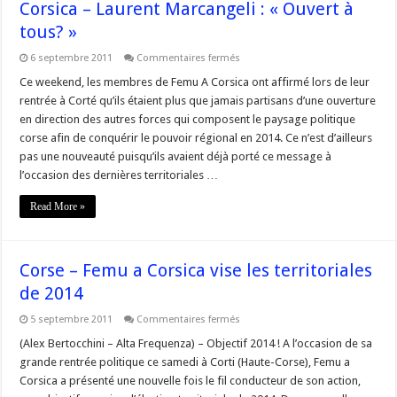
Corsica – Laurent Marcangeli : « Ouvert à
tous? »
sur
6 septembre 2011
Commentaires fermés
Corse
–
Ce weekend, les membres de Femu A Corsica ont affirmé lors de leur
Rentrée
rentrée à Corté qu’ils étaient plus que jamais partisans d’une ouverture
politique
de
en direction des autres forces qui composent le paysage politique
Femu
corse afin de conquérir le pouvoir régional en 2014. Ce n’est d’ailleurs
a
Corsica
pas une nouveauté puisqu’ils avaient déjà porté ce message à
–
Laurent
l’occasion des dernières territoriales …
Marcangeli
:
Read More »
« Ouvert
à
tous? »
Corse – Femu a Corsica vise les territoriales
de 2014
sur
5 septembre 2011
Commentaires fermés
Corse
–
(Alex Bertocchini – Alta Frequenza) – Objectif 2014 ! A l’occasion de sa
Femu
grande rentrée politique ce samedi à Corti (Haute-Corse), Femu a
a
Corsica
Corsica a présenté une nouvelle fois le fil conducteur de son action,
vise