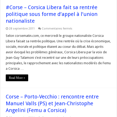
Corse
en
#Corse – Corsica Libera fait sa rentrée
2014
politique sous forme d’appel à l’union
nationaliste
sur
28 septembre 2011
Commentaires fermés
#Corse
–
Selon corsematin.com, ce mercredi le groupe nationaliste Corsica
Corsica
Libera faisait sa rentrée politique. Une rentrée où la crise économique,
Libera
fait
sociale, morale et politique étaient au coeur du débat. Mais après
sa
avoir évoqué les problèmes généraux, Corsica Libera par la voix de
rentrée
politique
Jean-Guy Talamoni s’est recentré sur une de leurs préoccupations
sous
forme
principales, le rapprochement avec les nationalistes modérés de Femu
d’appel
a Corsica …
à
l’union
nationaliste
Read More »
Corse – Porto-Vecchio : rencontre entre
Manuel Valls (PS) et Jean-Christophe
Angelini (Femu a Corsica)