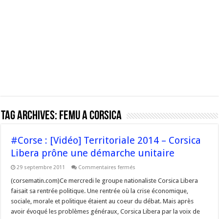
Tag Archives:
femu a corsica
#Corse : [Vidéo] Territoriale 2014 – Corsica
Libera prône une démarche unitaire
sur
29 septembre 2011
Commentaires fermés
#Corse
:
(corsematin.com)Ce mercredi le groupe nationaliste Corsica Libera
[Vidéo]
faisait sa rentrée politique. Une rentrée où la crise économique,
Territoriale
2014
sociale, morale et politique étaient au coeur du débat. Mais après
–
avoir évoqué les problèmes généraux, Corsica Libera par la voix de
Corsica
Libera