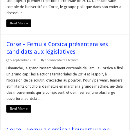
son objectif premier : l’élection territoriale de 2014. Dans une salle
les
territoriales
comble de l’université de Corse, le groupe politique dans son entier a
de
2014
dressé un …
Read More »
Corse – Femu a Corsica présentera ses
candidats aux législatives
sur
5 septembre 2011
Commentaires fermés
Corse
–
Dimanche, le grand rassemblement cortenais de Femu a Corsica a fixé
Femu
un grand cap : les élections territoriales de 2014 et l’espoir, à
a
Corsica
l’occasion de ce scrutin, d’accéder au pouvoir. Pour y parvenir, leaders
présentera
et militants ont choisi de mettre en marche la grande machine, au-delà
ses
candidats
des mouvements qui la composent, et de miser sur une plus large
aux
législatives
ouverture, au-delà …
Read More »
Corse – Femu a Corsica : l’ouverture en