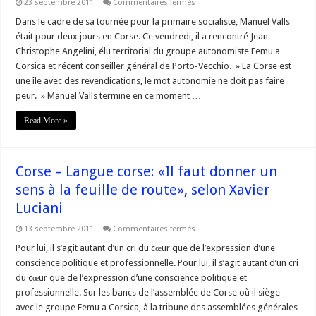
sur
23 septembre 2011
Commentaires fermés
Corse
–
Dans le cadre de sa tournée pour la primaire socialiste, Manuel Valls
Porto-
était pour deux jours en Corse. Ce vendredi, il a rencontré Jean-
Vecchio
:
Christophe Angelini, élu territorial du groupe autonomiste Femu a
rencontre
Corsica et récent conseiller général de Porto-Vecchio. » La Corse est
entre
Manuel
une île avec des revendications, le mot autonomie ne doit pas faire
Valls
(PS)
peur. » Manuel Valls termine en ce moment …
et
Jean-
Read More »
Christophe
Angelini
(Femu
a
Corsica)
Corse – Langue corse: «Il faut donner un
sens à la feuille de route», selon Xavier
Luciani
sur
13 septembre 2011
Commentaires fermés
Corse
–
Pour lui, il s’agit autant d’un cri du cœur que de l’expression d’une
Langue
conscience politique et professionnelle. Pour lui, il s’agit autant d’un cri
corse:
«Il
du cœur que de l’expression d’une conscience politique et
faut
professionnelle. Sur les bancs de l’assemblée de Corse où il siège
donner
un
avec le groupe Femu a Corsica, à la tribune des assemblées générales
sens