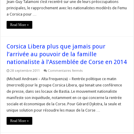
Jean-Guy Talamoni s’est recentré sur une de leurs préoccupations
prône
une
principales, le rapprochement avec les nationalistes modérés de Femu
démarche
a Corsica pour …
unitaire
Read More »
Corsica Libera plus que jamais pour
l’arrivée au pouvoir de la famille
nationaliste à l’Assemblée de Corse en 2014
sur
28 septembre 2011
Commentaires fermés
Corsica
Libera
(Michaël Andreani – Alta Frequenza) – Rentrée politique ce matin
plus
(mercredi) pour le groupe Corsica Libera, qui tenait une conférence
que
jamais
de presse, dans ses locaux de Bastia. Le mouvement nationaliste
pour
manifeste son inquiétude, notamment en ce qui concerne la rentrée
l’arrivée
au
sociale et économique de la Corse. Pour Gérard Dykstra, la seule et
pouvoir
de
unique solution pour résoudre les maux de la Corse …
la
famille
Read More »
nationaliste
à
l’Assemblée
de