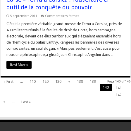
outil de la conquête du pouvoir
sur
5 septembre 2011
Commentaires fermés
Corse
–
C’était la première véritable grand-messe de Femu a Corsica, près de
Femu
400 militants réunis à la faculté de droit de Corte, hors campagne
a
Corsica
électorale, devant des élus territoriaux qui siégeaient ensemble hors
:
de l’hémicycle du palais Lantivy. Rangées les bannières des diverses
l’ouverture
en
composantes, un seul slogan. « Mais pas seulement, c’est aussi pour
outil
de
nous une philosophie »,a glissé Jean-Christophe Angelini dans …
la
conquête
Read More »
du
pouvoir
« First
...
110
120
130
«
138
139
Page 140 of 146
140
141
142
»
...
Last »