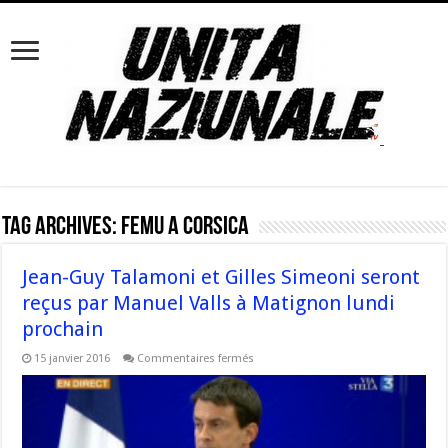
Tag Archives:
femu a corsica
Jean-Guy Talamoni et Gilles Simeoni seront
reçus par Manuel Valls à Matignon lundi
prochain
sur
15 janvier 2016
Commentaires fermés
Jean-
Guy
Talamoni
et
Gilles
Simeoni