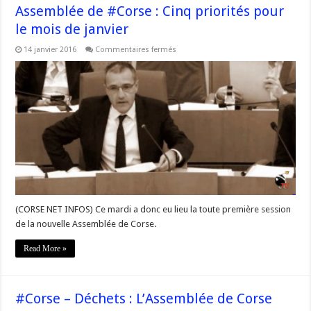
le
Assemblée de #Corse : Cinq priorités pour
18
janvier
le mois de janvier
sur
14 janvier 2016
Commentaires fermés
Assemblée
de
#Corse
:
Cinq
priorités
pour
le
mois
de
janvier
(CORSE NET INFOS) Ce mardi a donc eu lieu la toute première session
de la nouvelle Assemblée de Corse.
Read More »
#Corse – Déchets : L’Assemblée de Corse