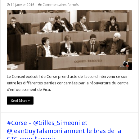
sur
14 janvier 2016
Commentaires fermés
#Corse
Dossier
des
Déchets
–
Le
Conseil
Exécutif
« prend
acte
de
l’accord »
Le Conseil exécutif de Corse prend acte de l’accord intervenu ce soir
entre les différentes parties concernées par la réouverture du centre
d’enfouissement de Vicu.
Read More »
#Corse – @Gilles_Simeoni et
@JeanGuyTalamoni arment le bras de la
CTC pour l’avenir