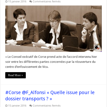
sur
15 janvier 2016
Commentaires fermés
Crise
des
déchets
:
la
réaction
d’Agnès
Simonpietri,
présidente
de
l’office
de
l’environnement
de
la
#Corse
« Le Conseil exécutif de Corse prend acte de l’accord intervenu hier
soir entre les différentes parties concernées par la réouverture du
centre d’enfouissement de Vicu.
Read More »
#Corse @F_Alfonsi « Quelle issue pour le
dossier transports ? »
sur
15 janvier 2016
Commentaires fermés