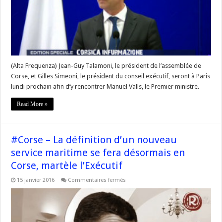
seront
reçus
par
Manuel
Valls
à
Matignon
lundi
prochain
(Alta Frequenza) Jean-Guy Talamoni, le président de l’assemblée de
Corse, et Gilles Simeoni, le président du conseil exécutif, seront à Paris
lundi prochain afin d’y rencontrer Manuel Valls, le Premier ministre.
Read More »
#Corse – La définition d’un nouveau
service maritime se fera désormais en
Corse, martèle l’Exécutif
sur
15 janvier 2016
Commentaires fermés
#Corse
–
La
définition
d’un
nouveau