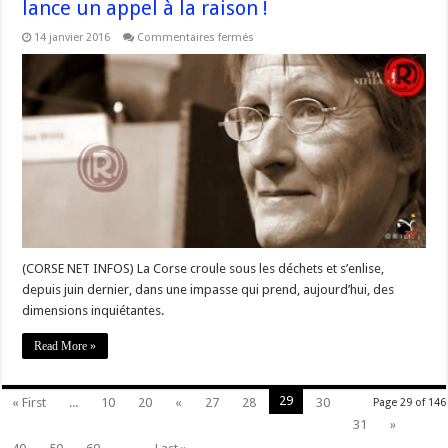
lance un appel à la raison !
sur
14 janvier 2016
Commentaires fermés
#Corse
–
Déchets
:
L’Assemblée
de
Corse
lance
un
appel
à
la
raison
!
(CORSE NET INFOS) La Corse croule sous les déchets et s’enlise,
depuis juin dernier, dans une impasse qui prend, aujourd’hui, des
dimensions inquiétantes.
Read More »
29
« First
...
10
20
«
27
28
30
Page 29 of 146
31
»