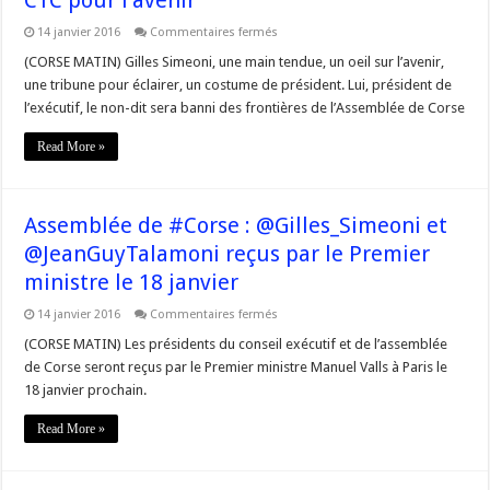
sur
14 janvier 2016
Commentaires fermés
#Corse
–
(CORSE MATIN) Gilles Simeoni, une main tendue, un oeil sur l’avenir,
@Gilles_Simeoni
une tribune pour éclairer, un costume de président. Lui, président de
et
@JeanGuyTalamoni
l’exécutif, le non-dit sera banni des frontières de l’Assemblée de Corse
arment
le
bras
Read More »
de
la
CTC
pour
l’avenir
Assemblée de #Corse : @Gilles_Simeoni et
@JeanGuyTalamoni reçus par le Premier
ministre le 18 janvier
sur
14 janvier 2016
Commentaires fermés
Assemblée
de
(CORSE MATIN) Les présidents du conseil exécutif et de l’assemblée
#Corse
de Corse seront reçus par le Premier ministre Manuel Valls à Paris le
:
@Gilles_Simeoni
18 janvier prochain.
et
@JeanGuyTalamoni
reçus
Read More »
par
le
Premier
ministre