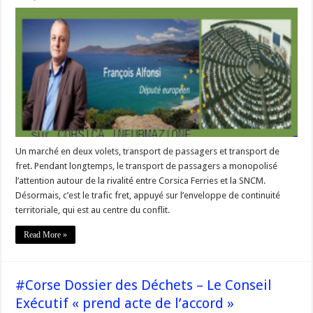
#Corse
@F_Alfonsi
« Quelle
issue
pour
le
dossier
transports
? »
Un marché en deux volets, transport de passagers et transport de
fret. Pendant longtemps, le transport de passagers a monopolisé
l’attention autour de la rivalité entre Corsica Ferries et la SNCM.
Désormais, c’est le trafic fret, appuyé sur l’enveloppe de continuité
territoriale, qui est au centre du conflit.
Read More »
#Corse Dossier des Déchets – Le Conseil
Exécutif « prend acte de l’accord »