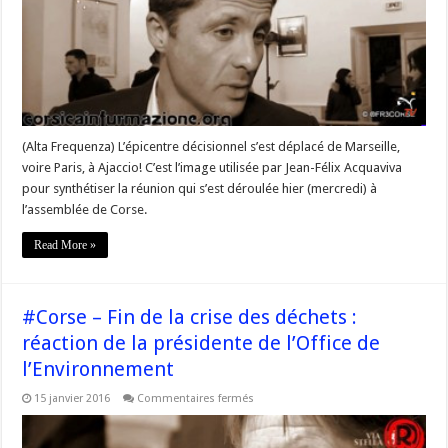
service
maritime
se
fera
désormais
en
Corse,
martèle
l’Exécutif
(Alta Frequenza) L’épicentre décisionnel s’est déplacé de Marseille,
voire Paris, à Ajaccio! C’est l’image utilisée par Jean-Félix Acquaviva
pour synthétiser la réunion qui s’est déroulée hier (mercredi) à
l’assemblée de Corse.
Read More »
#Corse – Fin de la crise des déchets :
réaction de la présidente de l’Office de
l’Environnement
sur
15 janvier 2016
Commentaires fermés
#Corse
–
Fin