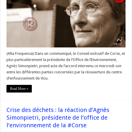
de
la
crise
des
déchets
:
réaction
de
la
présidente
de
l’Office
de
l’Environnement
(Alta Frequenza) Dans un communiqué, le Conseil exécutif de Corse, et
plus particulièrement la présidente de l’Office de l’Environnement,
Agnès Simonpietri, prend acte de l’accord intervenu ce mercredi soir
entre les différentes parties concernées par la réouverture du centre
d’enfouissement de Vicu.
Read More »
Crise des déchets : la réaction d’Agnès
Simonpietri, présidente de l’office de
l’environnement de la #Corse