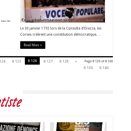
Le 30 janvier 1735 lors de la Cunsulta d’Orezza, les
Corses créèrent une constitution démocratique. …
Read More »
8 126
124
8 125
8 127
8 128
»
Page 8 126 of 8 160
8 130
8 140
iste