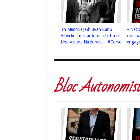
[In Mimoria] Ghjuvan Carlu
« Nazi
Albertini, militantu di a Lotta di
crimin
Liberazione Naziunale – #Corse
engage
Bloc Autonomist