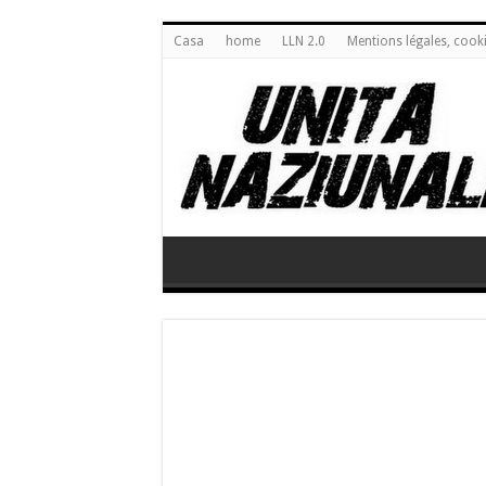
Casa
home
LLN 2.0
Mentions légales, cook