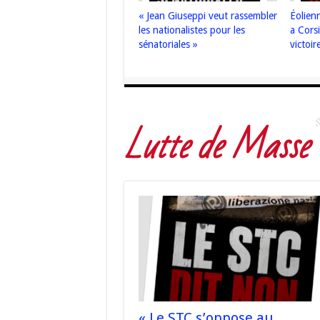
« Jean Giuseppi veut rassembler
Éolien
les nationalistes pour les
a Cors
sénatoriales »
victoir
Lutte de Masse
« Le STC s’oppose au