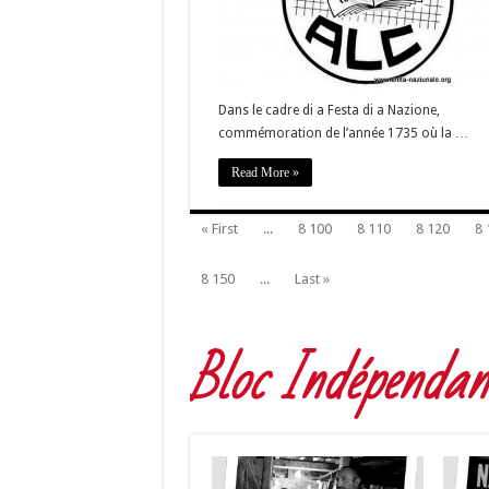
Dans le cadre di a Festa di a Nazione,
commémoration de l’année 1735 où la …
Read More »
« First
...
8 100
8 110
8 120
8 
8 150
...
Last »
Bloc Indépendant