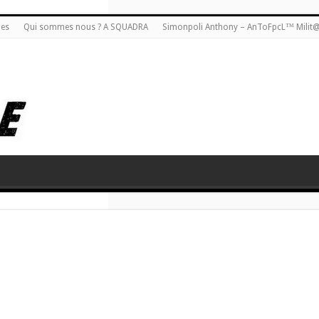
ies
Qui sommes nous ? A SQUADRA
Simonpoli Anthony – AnToFpcL™ Milit