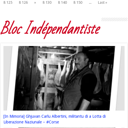
8 125
8 126
»
8 130
8 140
8 150
...
Last »
Bloc Indépendantiste
[In Mimoria] Ghjuvan Carlu Albertini, militantu di a Lotta di
Liberazione Naziunale – #Corse