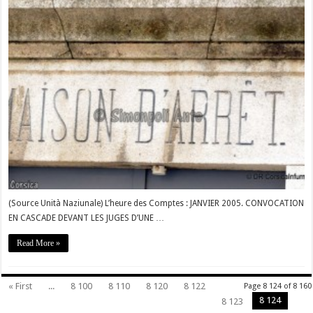
(Source Unità Naziunale) L’heure des Comptes : JANVIER 2005. CONVOCATION
EN CASCADE DEVANT LES JUGES D’UNE …
Read More »
« First
...
8 100
8 110
8 120
8 122
Page 8 124 of 8 160
8 124
8 123