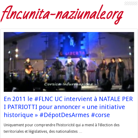
flnc.unita-naziunale.org
En 2011 le #FLNC UC intervient à NATALE PER
I PATRIOTTI pour annoncer « une initiative
historique » #DépotDesArmes #corse
Uniquement pour comprendre l’historicité qui a mené à l’élection des
territoriales et législatives, des nationalistes …