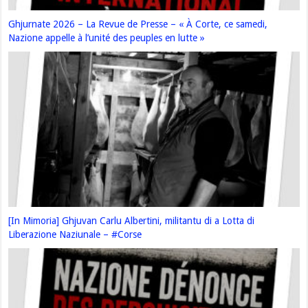
Ghjurnate 2026 – La Revue de Presse – « À Corte, ce samedi,
Nazione appelle à l’unité des peuples en lutte »
[In Mimoria] Ghjuvan Carlu Albertini, militantu di a Lotta di
Liberazione Naziunale – #Corse