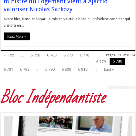
ministre du Logement vient à Ajaccio
valoriser Nicolas Sarkozy
Avant hier, Benoist Apparu a mis en valeur le bilan du président-candidat qui
viendra en …
Read More »
« First
...
6 750
6 760
6 770
6 778
Page 6 780 of 8 161
6 780
6 779
6 781
6 782
»
6 790
6 800
6 810
...
Last »
Bloc Indépendantiste