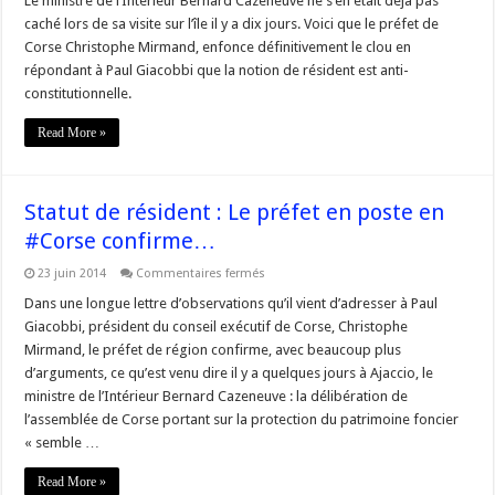
Le ministre de l’Intérieur Bernard Cazeneuve ne s’en était déjà pas
résident
caché lors de sa visite sur l’île il y a dix jours. Voici que le préfet de
en
#Corse
Corse Christophe Mirmand, enfonce définitivement le clou en
:
répondant à Paul Giacobbi que la notion de résident est anti-
Le
« non »
constitutionnelle.
ferme
et
définitif
Read More »
(?)
du
gouvernement
à
@PGiacobbi
Statut de résident : Le préfet en poste en
#Corse confirme…
sur
23 juin 2014
Commentaires fermés
Statut
de
Dans une longue lettre d’observations qu’il vient d’adresser à Paul
résident
Giacobbi, président du conseil exécutif de Corse, Christophe
:
Le
Mirmand, le préfet de région confirme, avec beaucoup plus
préfet
d’arguments, ce qu’est venu dire il y a quelques jours à Ajaccio, le
en
poste
ministre de l’Intérieur Bernard Cazeneuve : la délibération de
en
#Corse
l’assemblée de Corse portant sur la protection du patrimoine foncier
confirme…
« semble …
Read More »