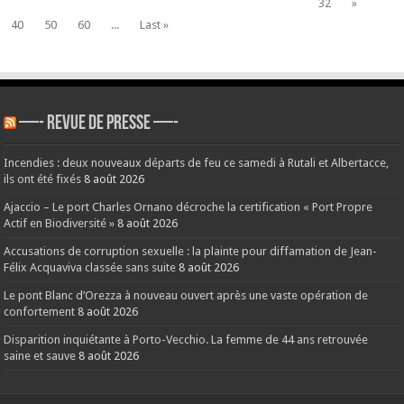
32
»
40
50
60
...
Last »
—- REVUE DE PRESSE —-
Incendies : deux nouveaux départs de feu ce samedi à Rutali et Albertacce,
ils ont été fixés
8 août 2026
Ajaccio – Le port Charles Ornano décroche la certification « Port Propre
Actif en Biodiversité »
8 août 2026
Accusations de corruption sexuelle : la plainte pour diffamation de Jean-
Félix Acquaviva classée sans suite
8 août 2026
Le pont Blanc d’Orezza à nouveau ouvert après une vaste opération de
confortement
8 août 2026
Disparition inquiétante à Porto-Vecchio. La femme de 44 ans retrouvée
saine et sauve
8 août 2026