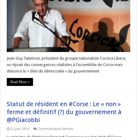
Libera:
«L’Etat
français
cherche
à
fragiliser
la
cohésion
des
élus
corses»
Jean-Guy Talamoni, président du groupe nationaliste Corsica Libera,
se réjouit des convergences réalisées à l’assemblée de Corse mais
dénonce le « déni de démocratie » du gouvernement
Read More »
Statut de résident en #Corse : Le « non »
ferme et définitif (?) du gouvernement à
@PGiacobbi
sur
23 juin 2014
Commentaires fermés
Statut
de