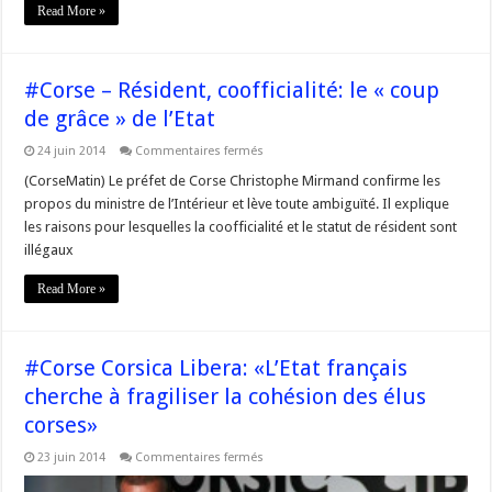
du
Read More »
préfet
dérange
#Corse – Résident, coofficialité: le « coup
de grâce » de l’Etat
sur
24 juin 2014
Commentaires fermés
#Corse
–
(CorseMatin) Le préfet de Corse Christophe Mirmand confirme les
Résident,
propos du ministre de l’Intérieur et lève toute ambiguïté. Il explique
coofficialité:
le
les raisons pour lesquelles la coofficialité et le statut de résident sont
«
illégaux
coup
de
grâce
Read More »
»
de
l’Etat
#Corse Corsica Libera: «L’Etat français
cherche à fragiliser la cohésion des élus
corses»
sur
23 juin 2014
Commentaires fermés
#Corse
Corsica