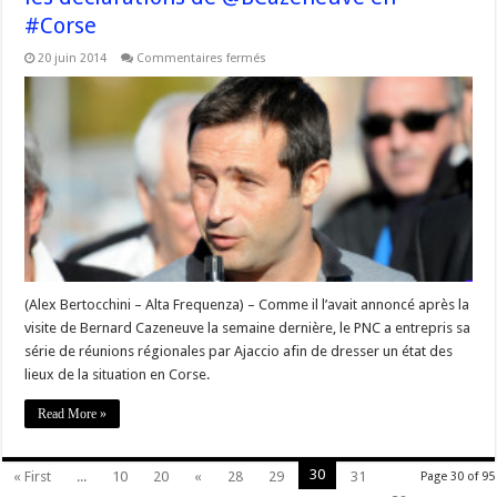
#Corse
sur
20 juin 2014
Commentaires fermés
Jean-
François
Casalta
du
PNC
revient
sur
les
déclarations
de
@BCazeneuve
en
#Corse
(Alex Bertocchini – Alta Frequenza) – Comme il l’avait annoncé après la
visite de Bernard Cazeneuve la semaine dernière, le PNC a entrepris sa
série de réunions régionales par Ajaccio afin de dresser un état des
lieux de la situation en Corse.
Read More »
30
« First
...
10
20
«
28
29
31
Page 30 of 95