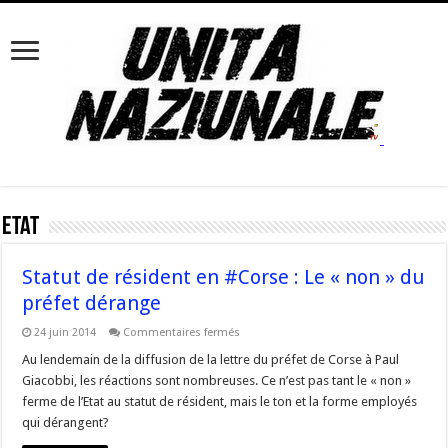
Etat
Statut de résident en #Corse : Le « non » du
préfet dérange
sur
24 juin 2014
Commentaires fermés
Statut
de
Au lendemain de la diffusion de la lettre du préfet de Corse à Paul
résident
Giacobbi, les réactions sont nombreuses. Ce n’est pas tant le « non »
en
#Corse
ferme de l’Etat au statut de résident, mais le ton et la forme employés
:
qui dérangent?
Le
« non »