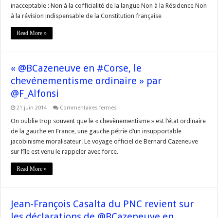
provocateur »
inacceptable : Non à la cofficialité de la langue Non à la Résidence Non
par
@EdmondSimeoni
à la révision indispensable de la Constitution française
Read More »
« @BCazeneuve en #Corse, le
chevénementisme ordinaire » par
@F_Alfonsi
sur
21 juin 2014
Commentaires fermés
« @BCazeneuve
en
On oublie trop souvent que le « chevènementisme » est l’état ordinaire
#Corse,
de la gauche en France, une gauche pétrie d’un insupportable
le
chevénementisme
jacobinisme moralisateur. Le voyage officiel de Bernard Cazeneuve
ordinaire »
sur l’île est venu le rappeler avec force.
par
@F_Alfonsi
Read More »
Jean-François Casalta du PNC revient sur
les déclarations de @BCazeneuve en