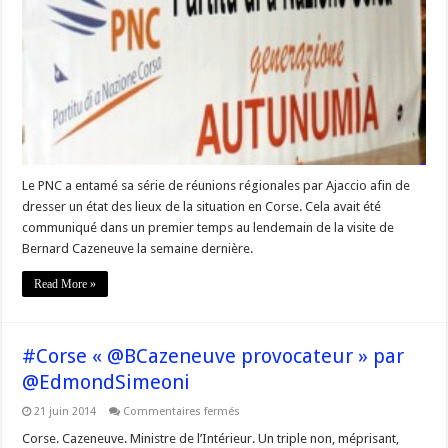
Partitu
di
a
Nazione
Corsa
:
Le
parking,
le
Vaziu
et
les
propos
du
ministre
Le PNC a entamé sa série de réunions régionales par Ajaccio afin de
dresser un état des lieux de la situation en Corse. Cela avait été
communiqué dans un premier temps au lendemain de la visite de
Bernard Cazeneuve la semaine dernière.
Read More »
#Corse « @BCazeneuve provocateur » par
@EdmondSimeoni
sur
21 juin 2014
Commentaires fermés
#Corse
« @BCazeneuve
Corse. Cazeneuve. Ministre de l’Intérieur. Un triple non, méprisant,