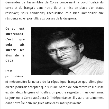
o
a
c
Li
o
t
p
bl
di
l
g
demandes de l’assemblée de Corse concernant la co-officialité du
o
m
h
n
n
p
corse et du français dans notre Île et la mise en place d’un statut
r
t
er
réservant, sous conditions, l’acquisition d’un bien immobilier aux
k
at
k
résidents et, en pointillé, aux corses de la diaspora.
Ce qui est
surprenant
c’est que
cela ait
surpris les
élus de la
CTC !
C’est
profondéme
nt méconnaitre la nature de la république française que d’imaginer
qu’elle pourrait accepter que sur une partie de son territoire il puisse
exister deux langues officielles: on peut le regretter, mais c’est ainsi.
Le jour ou la Corse accèdera à l’indépendance , il y aura certainement
dans notre Île deux langues officielles, mais pas avant.