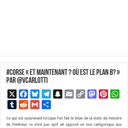
#Corse « Et maintenant ? où est le plan B? »
par @VCarlotti
X
F
Bl
T
S
E
C
M
Pi
W
ac
u
el
n
m
o
as
nt
h
T
R
G
P
e
es
e
a
ai
p
to
er
at
u
e
m
ar
Ce qui est surprenant lorsque l’on fait le bilan de la visite du ministre
b
ky
gr
p
l
y
d
es
s
m
d
ai
ta
de l’intérieur ce n’est pas qu’il ait opposé un non catégorique aux