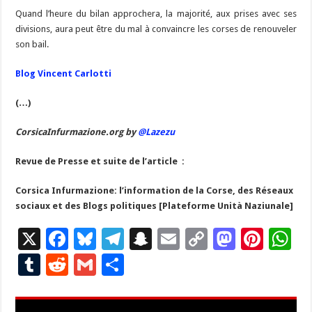
Quand l’heure du bilan approchera, la majorité, aux prises avec ses
divisions, aura peut être du mal à convaincre les corses de renouveler
son bail.
Blog Vincent Carlotti
(…)
CorsicaInfurmazione.org by
@Lazezu
Revue de Presse et suite de l’article :
Corsica Infurmazione: l’information de la Corse, des Réseaux
sociaux et des Blogs politiques [Plateforme Unità Naziunale]
X
F
Bl
T
S
E
C
M
Pi
W
ac
u
el
n
m
o
as
nt
h
T
R
G
P
e
es
e
a
ai
p
to
er
at
u
e
m
ar
b
ky
gr
p
l
y
d
es
s
m
d
ai
ta