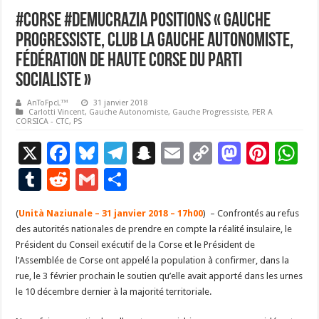
#Corse #Demucrazia Positions « Gauche
Progressiste, Club La Gauche Autonomiste,
Fédération de Haute Corse du parti
Socialiste »
AnToFpcL™
31 janvier 2018
Carlotti Vincent
,
Gauche Autonomiste
,
Gauche Progressiste
,
PER A
CORSICA - CTC
,
PS
X
F
Bl
T
S
E
C
M
Pi
W
ac
u
el
n
m
o
as
nt
h
T
R
G
P
e
es
e
a
ai
p
to
er
at
u
e
m
ar
(
Unità Naziunale – 31 janvier 2018 – 17h00
b
ky
gr
p
l
) – Confrontés au refus
y
d
es
s
m
d
ai
ta
des autorités nationales de prendre en compte la réalité insulaire, le
o
a
c
Li
o
t
p
bl
di
l
g
Président du Conseil exécutif de la Corse et le Président de
o
m
h
n
n
p
l’Assemblée de Corse ont appelé la population à confirmer, dans la
r
t
er
rue, le 3 février prochain le soutien qu’elle avait apporté dans les urnes
k
at
k
le 10 décembre dernier à la majorité territoriale.