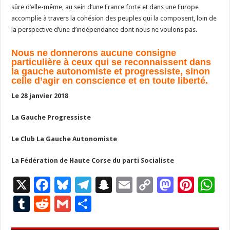
sûre d’elle-même, au sein d’une France forte et dans une Europe
accomplie à travers la cohésion des peuples qui la composent, loin de
la perspective d’une d’indépendance dont nous ne voulons pas.
Nous ne donnerons aucune consigne
particulière à ceux qui se reconnaissent dans
la gauche autonomiste et progressiste, sinon
celle d’agir en conscience et en toute liberté.
Le 28 janvier 2018
La Gauche Progressiste
Le Club La Gauche Autonomiste
La Fédération de Haute Corse du parti Socialiste
X
F
Bl
T
S
E
C
M
Pi
W
ac
u
el
n
m
o
as
nt
h
T
R
G
P
e
es
e
a
ai
p
to
er
at
u
e
m
ar