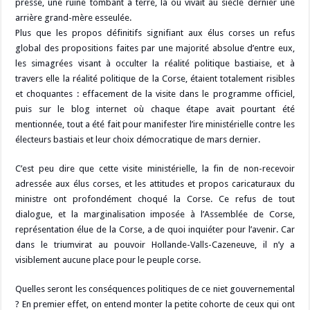
presse, une ruine tombant à terre, là où vivait au siècle dernier une
arrière grand-mère esseulée.
Plus que les propos définitifs signifiant aux élus corses un refus
global des propositions faites par une majorité absolue d’entre eux,
les simagrées visant à occulter la réalité politique bastiaise, et à
travers elle la réalité politique de la Corse, étaient totalement risibles
et choquantes : effacement de la visite dans le programme officiel,
puis sur le blog internet où chaque étape avait pourtant été
mentionnée, tout a été fait pour manifester l’ire ministérielle contre les
électeurs bastiais et leur choix démocratique de mars dernier.
C’est peu dire que cette visite ministérielle, la fin de non-recevoir
adressée aux élus corses, et les attitudes et propos caricaturaux du
ministre ont profondément choqué la Corse. Ce refus de tout
dialogue, et la marginalisation imposée à l’Assemblée de Corse,
représentation élue de la Corse, a de quoi inquiéter pour l’avenir. Car
dans le triumvirat au pouvoir Hollande-Valls-Cazeneuve, il n’y a
visiblement aucune place pour le peuple corse.
Quelles seront les conséquences politiques de ce niet gouvernemental
? En premier effet, on entend monter la petite cohorte de ceux qui ont