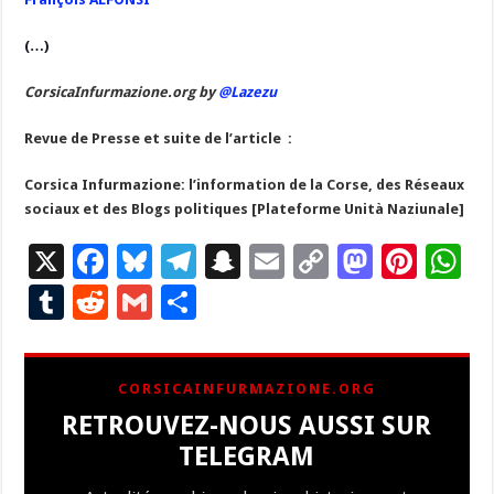
(…)
CorsicaInfurmazione.org by
@Lazezu
Revue de Presse et suite de l’article :
Corsica Infurmazione: l’information de la Corse, des Réseaux
sociaux et des Blogs politiques [Plateforme Unità Naziunale]
X
F
Bl
T
S
E
C
M
Pi
W
ac
u
el
n
m
o
as
nt
h
T
R
G
P
e
es
e
a
ai
p
to
er
at
u
e
m
ar
b
ky
gr
p
l
y
d
es
s
m
d
ai
ta
CORSICAINFURMAZIONE.ORG
o
a
c
Li
o
t
p
bl
di
l
g
RETROUVEZ-NOUS AUSSI SUR
o
m
h
n
n
p
r
t
er
TELEGRAM
k
at
k