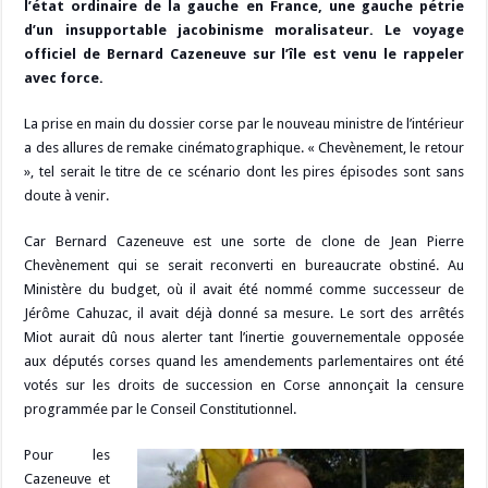
m
d
ai
ta
l’état ordinaire de la gauche en France, une gauche pétrie
o
a
c
Li
o
t
p
bl
di
l
g
d’un insupportable jacobinisme moralisateur. Le voyage
o
m
h
n
n
p
officiel de Bernard Cazeneuve sur l’île est venu le rappeler
r
t
er
avec force.
k
at
k
La prise en main du dossier corse par le nouveau ministre de l’intérieur
a des allures de remake cinématographique. « Chevènement, le retour
», tel serait le titre de ce scénario dont les pires épisodes sont sans
doute à venir.
Car Bernard Cazeneuve est une sorte de clone de Jean Pierre
Chevènement qui se serait reconverti en bureaucrate obstiné. Au
Ministère du budget, où il avait été nommé comme successeur de
Jérôme Cahuzac, il avait déjà donné sa mesure. Le sort des arrêtés
Miot aurait dû nous alerter tant l’inertie gouvernementale opposée
aux députés corses quand les amendements parlementaires ont été
votés sur les droits de succession en Corse annonçait la censure
programmée par le Conseil Constitutionnel.
Pour les
Cazeneuve et