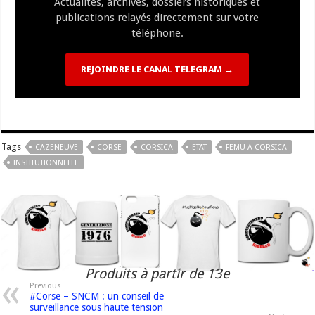
Actualités, archives, dossiers historiques et
publications relayés directement sur votre
téléphone.
REJOINDRE LE CANAL TELEGRAM →
Tags
CAZENEUVE
CORSE
CORSICA
ETAT
FEMU A CORSICA
INSTITUTIONNELLE
Produits à partir de 13e
Previous
#Corse – SNCM : un conseil de
surveillance sous haute tension