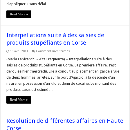
la
d’appliquer « sans délai …
garde
à
Read More »
vue
Interpellations suite à des saisies de
produits stupéfiants en Corse
sur
15 avril 2011
Commentaires fermés
Interpellations
suite
(Maria Lanfranchi – Alta Frequenza) – Interpellations suite à des
à
saisies de produits stupéfiants en Corse. La première affaire, s’est
des
saisies
déroulée hier (mercredi). Elle a conduit au placement en garde à vue
de
de deux hommes, arrêtés, sur le port d’Ajaccio, à la descente d’un
produits
stupéfiants
navire, en possession d’un kilo et demi de cocaïne. Le montant des
en
Corse
produits saisis est estimé …
Read More »
Resolution de différentes affaires en Haute
Corse