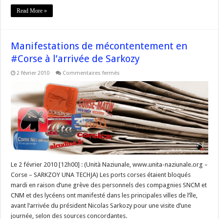
Read More »
Manifestations de mécontentement en
#Corse à l’arrivée de Sarkozy
sur
2 février 2010
Commentaires fermés
Manifestations
de
mécontentement
en
#Corse
à
l’arrivée
de
Sarkozy
Le 2 février 2010 [12h00] : (Unità Naziunale, www.unita-naziunale.org –
Corse – SARKZOY UNA TECHJA) Les ports corses étaient bloqués
mardi en raison d’une grève des personnels des compagnies SNCM et
CNM et des lycéens ont manifesté dans les principales villes de l’île,
avant l’arrivée du président Nicolas Sarkozy pour une visite d’une
journée, selon des sources concordantes.