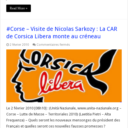
Read More »
#Corse – Visite de Nicolas Sarkozy : La CAR
de Corsica Libera monte au créneau
sur
2 février 2010
Commentaires fermés
#Corse
–
Visite
de
Nicolas
Sarkozy
:
La
CAR
de
Corsica
Libera
monte
au
créneau
Le 2 février 2010 [08h10] : (Unità Naziunale, www.unita-naziunale.org –
Corse – Lutte de Masse – Territoriales 2010) (Laetitia Pietri – Alta
Frequenza) – Quels seront les nouveaux mensonges du président des
Français et quelles seront ces nouvelles fausses promesses ?