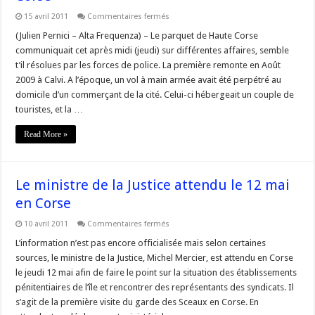
sur
15 avril 2011
Commentaires fermés
Resolution
de
(Julien Pernici – Alta Frequenza) – Le parquet de Haute Corse
différentes
communiquait cet après midi (jeudi) sur différentes affaires, semble
affaires
en
t’il résolues par les forces de police. La première remonte en Août
Haute
2009 à Calvi. A l’époque, un vol à main armée avait été perpétré au
Corse
domicile d’un commerçant de la cité. Celui-ci hébergeait un couple de
touristes, et la …
Read More »
Le ministre de la Justice attendu le 12 mai
en Corse
sur
10 avril 2011
Commentaires fermés
Le
ministre
L’information n’est pas encore officialisée mais selon certaines
de
sources, le ministre de la Justice, Michel Mercier, est attendu en Corse
la
Justice
le jeudi 12 mai afin de faire le point sur la situation des établissements
attendu
pénitentiaires de l’île et rencontrer des représentants des syndicats. Il
le
12
s’agit de la première visite du garde des Sceaux en Corse. En
mai
en