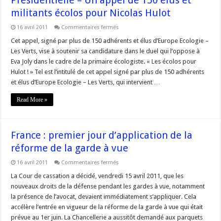
Présidentielle – Un appel de 150 élus et
militants écolos pour Nicolas Hulot
sur
16 avril 2011
Commentaires fermés
Présidentielle
–
Cet appel, signé par plus de 150 adhérents et élus d’Europe Ecologie –
Un
Les Verts, vise à soutenir sa candidature dans le duel qui l’oppose à
appel
de
Eva Joly dans le cadre de la primaire écologiste. « Les écolos pour
150
Hulot ! » Tel est l’intitulé de cet appel signé par plus de 150 adhérents
élus
et
et élus d’Europe Ecologie – Les Verts, qui intervient …
militants
écolos
pour
Read More »
Nicolas
Hulot
France : premier jour d’application de la
réforme de la garde à vue
sur
16 avril 2011
Commentaires fermés
France
:
La Cour de cassation a décidé, vendredi 15 avril 2011, que les
premier
nouveaux droits de la défense pendant les gardes à vue, notamment
jour
d’application
la présence de l’avocat, devaient immédiatement s’appliquer. Cela
de
accélère l’entrée en vigueur de la réforme de la garde à vue qui était
la
réforme
prévue au 1er juin. La Chancellerie a aussitôt demandé aux parquets
de