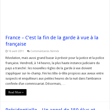
France – C’est la fin de la garde à vue à la
française
sur
16 avril 2011
Commentaires fermés
France
–
Révolution, mais aussi grand bazar à prévoir pour la justice et la police
C’est
française. Vendredi, à 14 heures, la plus haute instance judiciaire du
la
fin
pays a tranché : les nouvelles règles de la garde à vue doivent
de
s’appliquer sur-le-champ. Fini les tête-à-tête propices aux aveux entre
la
garde
suspects et enquêteurs aux petites heures de la nuit dans l’ambiance
à
vue
confinée d’un commissariat. Désormais, …
à
la
Read More »
française