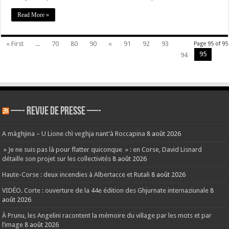
Read More »
« First
...
70
80
90
«
91
92
93
Page 95 of 95
95
94
—- REVUE DE PRESSE —-
A màghjina – U Lione chì veghja nant’à Roccapina
8 août 2026
» Je ne suis pas là pour flatter quiconque » : en Corse, David Lisnard
détaille son projet sur les collectivités
8 août 2026
Haute-Corse : deux incendies à Albertacce et Rutali
8 août 2026
VIDÉO. Corte : ouverture de la 44e édition des Ghjurnate internaziunale
8
août 2026
À Prunu, les Angelini racontent la mémoire du village par les mots et par
l’image
8 août 2026