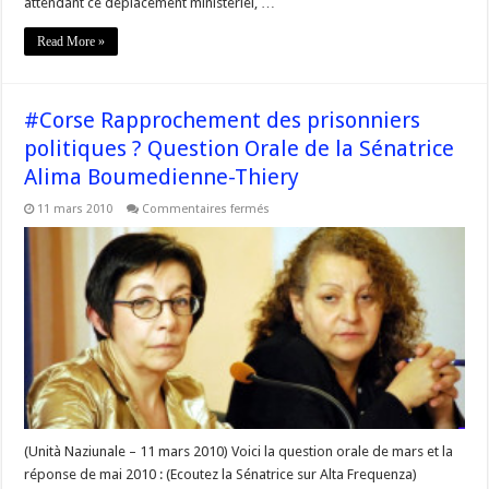
attendant ce déplacement ministériel, …
Corse
Read More »
#Corse Rapprochement des prisonniers
politiques ? Question Orale de la Sénatrice
Alima Boumedienne-Thiery
sur
11 mars 2010
Commentaires fermés
#Corse
Rapprochement
des
prisonniers
politiques
?
Question
Orale
de
la
Sénatrice
Alima
Boumedienne-
Thiery
(Unità Naziunale – 11 mars 2010) Voici la question orale de mars et la
réponse de mai 2010 : (Ecoutez la Sénatrice sur Alta Frequenza)