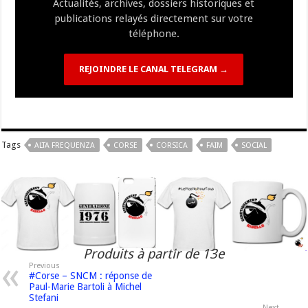
Actualités, archives, dossiers historiques et
publications relayés directement sur votre
téléphone.
REJOINDRE LE CANAL TELEGRAM →
Tags
ALTA FREQUENZA
CORSE
CORSICA
FAIM
SOCIAL
Produits à partir de 13e
Previous
#Corse – SNCM : réponse de
Paul-Marie Bartoli à Michel
Stefani
Next