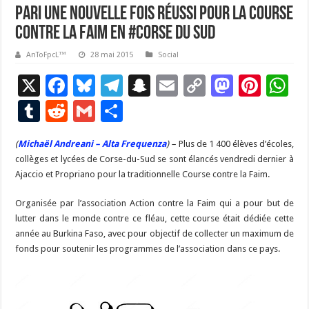
Pari une nouvelle fois réussi pour la Course
contre la Faim en #Corse du Sud
AnToFpcL™
28 mai 2015
Social
X
F
Bl
T
S
E
C
M
Pi
W
ac
u
el
n
m
o
as
nt
h
T
R
G
P
e
es
e
a
ai
p
to
er
at
u
e
m
ar
(
Michaël Andreani – Alta Frequenza
b
ky
gr
p
) –
l
Plus de 1 400 élèves d’écoles,
y
d
es
s
m
d
ai
ta
collèges et lycées de Corse-du-Sud se sont élancés vendredi dernier à
o
a
c
Li
o
t
p
bl
di
l
g
Ajaccio et Propriano pour la traditionnelle Course contre la Faim.
o
m
h
n
n
p
r
t
er
Organisée par l’association Action contre la Faim qui a pour but de
k
at
k
lutter dans le monde contre ce fléau, cette course était dédiée cette
année au Burkina Faso, avec pour objectif de collecter un maximum de
fonds pour soutenir les programmes de l’association dans ce pays.