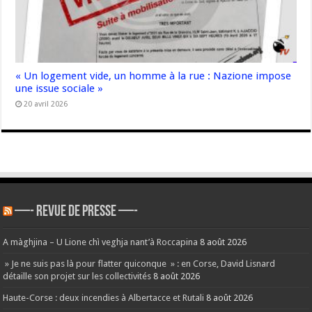
« Un logement vide, un homme à la rue : Nazione impose
une issue sociale »
20 avril 2026
—- REVUE DE PRESSE —-
A màghjina – U Lione chì veghja nant’à Roccapina
8 août 2026
» Je ne suis pas là pour flatter quiconque » : en Corse, David Lisnard
détaille son projet sur les collectivités
8 août 2026
Haute-Corse : deux incendies à Albertacce et Rutali
8 août 2026