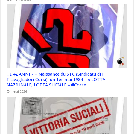
« I 42 ANNI » – Naissance du STC (Sindicatu di i
Travagliadori Corsi), un 1er mai 1984 – « LOTTA
NAZIUNALE, LOTTA SUCIALE » #Corse
1 mai 2026