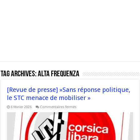
Tag Archives:
Alta Frequenza
[Revue de presse] »Sans réponse politique,
le STC menace de mobiliser »
sur
6 février 2026
Commentaires fermés
[Revue
de
presse] »Sans
réponse
politique,
le
STC
menace