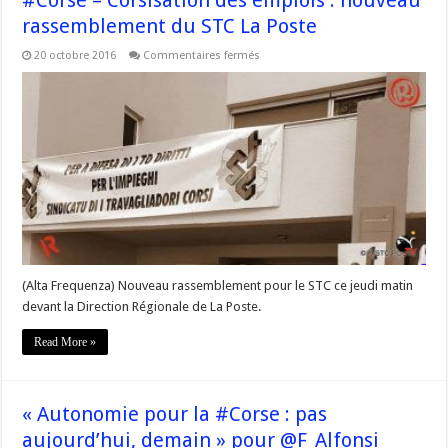
rassemblement du STC La Poste
sur
20 octobre 2016
Commentaires fermés
#Corse
–
Corsisation
des
emplois
:
nouveau
rassemblement
du
STC
La
Poste
(Alta Frequenza) Nouveau rassemblement pour le STC ce jeudi matin
devant la Direction Régionale de La Poste.
Read More »
« Autonomie pour la #Corse : pas
aujourd’hui, demain » pour @F_Alfonsi