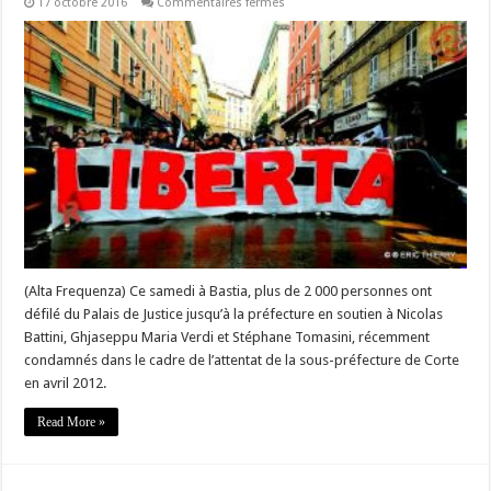
sur
17 octobre 2016
Commentaires fermés
#Corse
–
Francescu
Maria
Perfettini
@CGCCorte
« la
paix
passe
par
l’amnistie
des
prisonniers
politiques »
(Alta Frequenza) Ce samedi à Bastia, plus de 2 000 personnes ont
défilé du Palais de Justice jusqu’à la préfecture en soutien à Nicolas
Battini, Ghjaseppu Maria Verdi et Stéphane Tomasini, récemment
condamnés dans le cadre de l’attentat de la sous-préfecture de Corte
en avril 2012.
Read More »