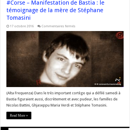
#Corse – Manifestation de Bastia : le
témoignage de la mère de Stéphane
Tomasini
sur
17 octobre 2016
Commentaires fermés
#Corse
–
Manifestation
de
Bastia
:
le
témoignage
de
la
mère
de
Stéphane
Tomasini
(Alta Frequenza) Dans le très important cortège qui a défilé samedi à
Bastia figuraient aussi, discrètement et avec pudeur, les familles de
Nicolas Battini, Ghjaseppu Maria Verdi et Stéphane Tomasini.
Read More »