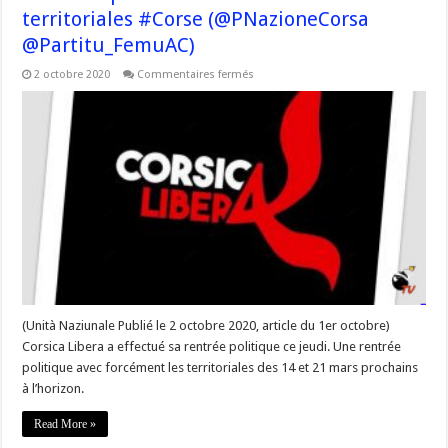
territoriales #Corse (@PNazioneCorsa
@Partitu_FemuAC)
sur
2 octobre 2020
Commentaires fermés
Revue
de
presse
:
@Corsica_Libera
appelle
toutes
les
composantes
de
@Pe_A_Corsica
à
se
réunir
pour
clarifier
l’horizon
des
territoriales
(Unità Naziunale Publié le 2 octobre 2020, article du 1er octobre)
#Corse
Corsica Libera a effectué sa rentrée politique ce jeudi. Une rentrée
(@PNazioneCorsa
@Partitu_FemuAC)
politique avec forcément les territoriales des 14 et 21 mars prochains
à l’horizon.
Read More »