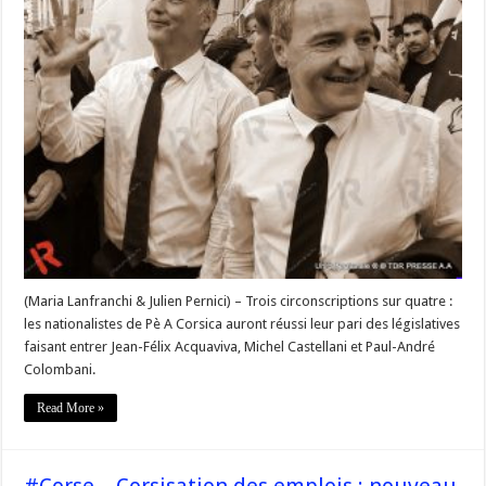
force
pour
Gilles
Simeoni »
(Maria Lanfranchi & Julien Pernici) – Trois circonscriptions sur quatre :
les nationalistes de Pè A Corsica auront réussi leur pari des législatives
faisant entrer Jean-Félix Acquaviva, Michel Castellani et Paul-André
Colombani.
Read More »
#Corse – Corsisation des emplois : nouveau