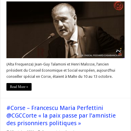
Gouvernement
#Corse
–
Statut
de
la
Corse
:
l’exemple
de
Malte
(Alta Frequenza) Jean-Guy Talamoni et Henri Malosse, l’ancien
président du Conseil Economique et Social européen, aujourd’hui
conseiller spécial en Corse, étaient à Malte du 10 au 13 octobre.
Read More »
#Corse – Francescu Maria Perfettini
@CGCCorte « la paix passe par l’amnistie
des prisonniers politiques »