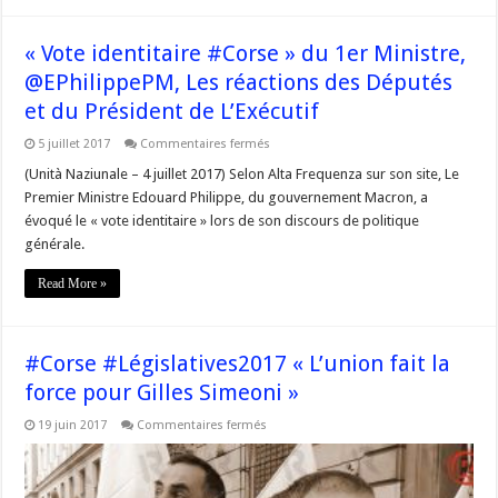
« Vote identitaire #Corse » du 1er Ministre,
@EPhilippePM, Les réactions des Députés
et du Président de L’Exécutif
sur
5 juillet 2017
Commentaires fermés
« Vote
identitaire
(Unità Naziunale – 4 juillet 2017) Selon Alta Frequenza sur son site, Le
#Corse »
Premier Ministre Edouard Philippe, du gouvernement Macron, a
du
1er
évoqué le « vote identitaire » lors de son discours de politique
Ministre,
générale.
@EPhilippePM,
Les
réactions
Read More »
des
Députés
et
du
Président
#Corse #Législatives2017 « L’union fait la
de
L’Exécutif
force pour Gilles Simeoni »
sur
19 juin 2017
Commentaires fermés
#Corse
#Législatives2017
« L’union
fait
la