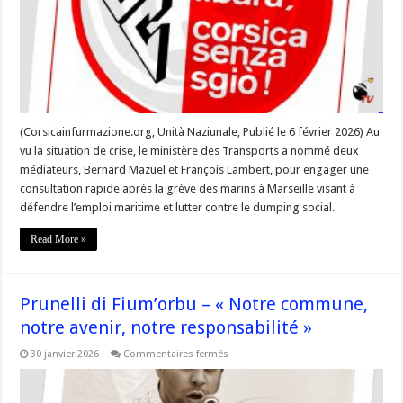
de
mobiliser »
(Corsicainfurmazione.org, Unità Naziunale, Publié le 6 février 2026) Au
vu la situation de crise, le ministère des Transports a nommé deux
médiateurs, Bernard Mazuel et François Lambert, pour engager une
consultation rapide après la grève des marins à Marseille visant à
défendre l’emploi maritime et lutter contre le dumping social.
Read More »
Prunelli di Fium’orbu – « Notre commune,
notre avenir, notre responsabilité »
sur
30 janvier 2026
Commentaires fermés
Prunelli
di
Fium’orbu
–