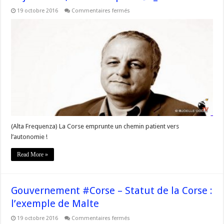
sur
19 octobre 2016
Commentaires fermés
« Autonomie
pour
la
#Corse
:
pas
aujourd’hui,
demain »
pour
@F_Alfonsi
(Alta Frequenza) La Corse emprunte un chemin patient vers
l’autonomie !
Read More »
Gouvernement #Corse – Statut de la Corse :
l’exemple de Malte
sur
19 octobre 2016
Commentaires fermés