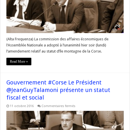
adopté
en
commission
à
l’Assemblée
nationale
(Alta Frequenza) La commission des affaires économiques de
l’Assemblée Nationale a adopté à l’unanimité hier soir (lundi)
l’amendement relatif au statut d’île montagne de la Corse.
Read More »
Gouvernement #Corse Le Président
@JeanGuyTalamoni présente un statut
fiscal et social
sur
11 octobre 2016
Commentaires fermés
Gouvernement
#Corse
Le
Président
@JeanGuyTalamoni
présente