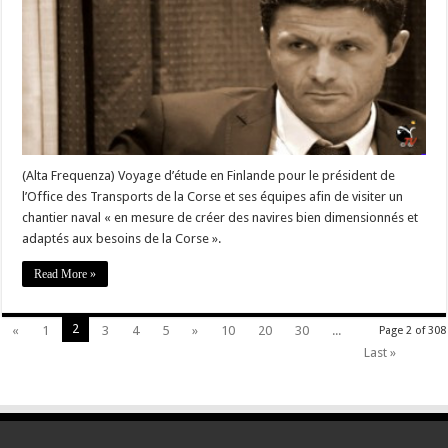
visite
d’un
chantier
naval
en
Finlande
pour
le
Président
@JF_Acquaviva
(Alta Frequenza) Voyage d’étude en Finlande pour le président de
l’Office des Transports de la Corse et ses équipes afin de visiter un
chantier naval « en mesure de créer des navires bien dimensionnés et
adaptés aux besoins de la Corse ».
Read More »
2
«
1
3
4
5
»
10
20
30
...
Page 2 of 308
Last »