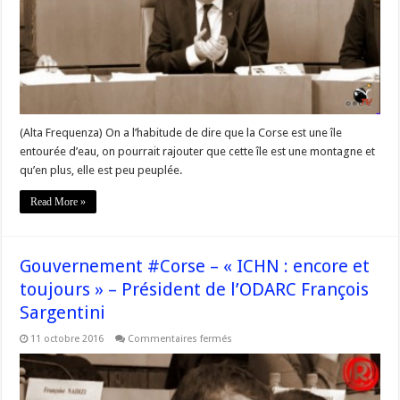
un
statut
fiscal
et
social
(Alta Frequenza) On a l’habitude de dire que la Corse est une île
entourée d’eau, on pourrait rajouter que cette île est une montagne et
qu’en plus, elle est peu peuplée.
Read More »
Gouvernement #Corse – « ICHN : encore et
toujours » – Président de l’ODARC François
Sargentini
sur
11 octobre 2016
Commentaires fermés
Gouvernement
#Corse
–
« ICHN
: