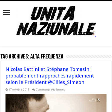
Tag Archives:
Alta Frequenza
Nicolas Battini et Stéphane Tomasini
probablement rapprochés rapidement
selon le Président @Gilles_Simeoni
sur
17 octobre 2016
Commentaires fermés
Nicolas
Battini
et
Stéphane
Tomasini
probablement