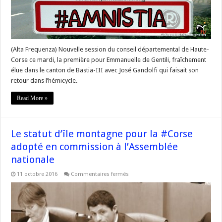
Départemental
de
Haute-
Corse
(Alta Frequenza) Nouvelle session du conseil départemental de Haute-
Corse ce mardi, la première pour Emmanuelle de Gentili, fraîchement
élue dans le canton de Bastia-III avec José Gandolfi qui faisait son
retour dans l’hémicycle.
Read More »
Le statut d’île montagne pour la #Corse
adopté en commission à l’Assemblée
nationale
sur
11 octobre 2016
Commentaires fermés
Le
statut
d’île
montagne
pour
la
#Corse