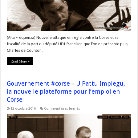
corse
:
Gilles
Simeoni
appelle
à
la
mobilisation
de
(Alta Frequenza) Nouvelle attaque en règle contre la Corse et sa
tous
fiscalité de la part du député UDI francilien que l’on ne présente plus,
Charles de Courson.
Read More »
Gouvernement #corse – U Pattu Impiegu,
la nouvelle plateforme pour l’emploi en
Corse
sur
12 octobre 2016
Commentaires fermés
Gouvernement
#corse
–
U
Pattu
Impiegu,
la