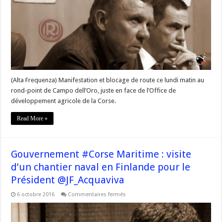
encore
et
toujours »
–
Président
de
l’ODARC
François
Sargentini
(Alta Frequenza) Manifestation et blocage de route ce lundi matin au
rond-point de Campo dell’Oro, juste en face de l’Office de
développement agricole de la Corse.
Read More »
Gouvernement #Corse Maritime : visite
d’un chantier naval en Finlande pour le
Président @JF_Acquaviva
sur
6 octobre 2016
Commentaires fermés
Gouvernement
#Corse
Maritime
: