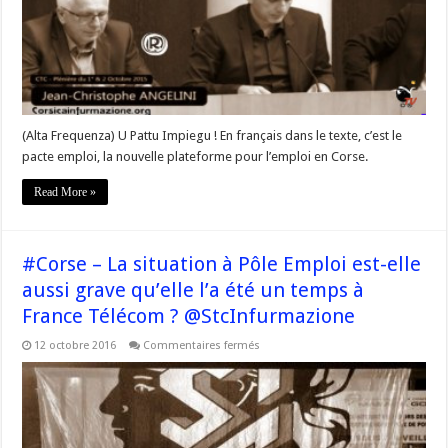
nouvelle
plateforme
pour
l’emploi
en
Corse
(Alta Frequenza) U Pattu Impiegu ! En français dans le texte, c’est le
pacte emploi, la nouvelle plateforme pour l’emploi en Corse.
Read More »
#Corse – La situation à Pôle Emploi est-elle
aussi grave qu’elle l’a été un temps à
France Télécom ? @StcInfurmazione
sur
12 octobre 2016
Commentaires fermés
#Corse
–
La
situation
à
Pôle
Emploi