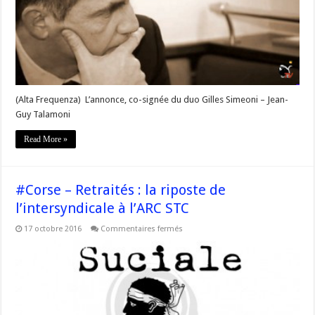
rapprochés
rapidement
selon
le
Président
@Gilles_Simeoni
(Alta Frequenza) L’annonce, co-signée du duo Gilles Simeoni – Jean-
Guy Talamoni
Read More »
#Corse – Retraités : la riposte de
l’intersyndicale à l’ARC STC
sur
17 octobre 2016
Commentaires fermés
#Corse
–
Retraités
:
la
riposte
de
l’intersyndicale
à