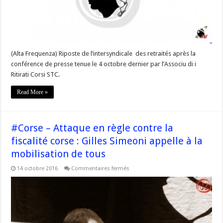
l’ARC
STC
(Alta Frequenza) Riposte de l’intersyndicale des retraités après la
conférence de presse tenue le 4 octobre dernier par l’Associu di i
Ritirati Corsi STC.
Read More »
#Corse – Attaque en règle contre la
fiscalité corse : Gilles Simeoni appelle à la
mobilisation de tous
sur
14 octobre 2016
Commentaires fermés
#Corse
–
Attaque
en
règle
contre
la
fiscalité