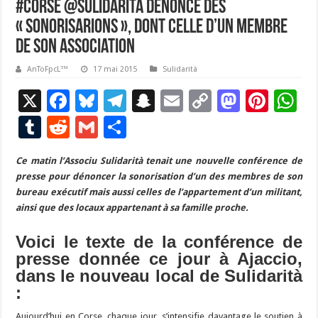
#Corse @Sulidarità dénonce des
« sonorisarions », dont celle d’un membre
de son association
AnToFpcL™
17 mai 2015
Sulidarità
X
F
Bl
T
S
E
C
M
Pi
W
ac
u
el
n
m
o
as
nt
h
T
R
G
P
e
es
e
a
ai
p
to
er
at
u
e
m
ar
Ce matin l’Associu Sulidarità tenait une nouvelle conférence de
b
ky
gr
p
l
y
d
es
s
m
d
ai
ta
presse pour dénoncer la sonorisation d’un des membres de son
o
a
c
Li
o
t
p
bl
di
l
g
bureau exécutif mais aussi celles de l’appartement d’un militant,
o
m
h
n
n
p
ainsi que des locaux appartenant à sa famille proche.
r
t
er
k
at
k
Voici le texte de la conférence de
presse donnée ce jour à Ajaccio,
dans le nouveau local de Sulidarità
:
Aujourd’hui en Corse, chaque jour, s’intensifie davantage le soutien à