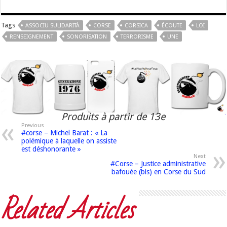
Tags
ASSOCIU SULIDARITÀ
CORSE
CORSICA
ÉCOUTE
LOI
RENSEIGNEMENT
SONORISATION
TERRORISME
UNE
Produits à partir de 13e
Previous
#corse – Michel Barat : « La
polémique à laquelle on assiste
est déshonorante »
Next
#Corse – Justice administrative
bafouée (bis) en Corse du Sud
Related Articles