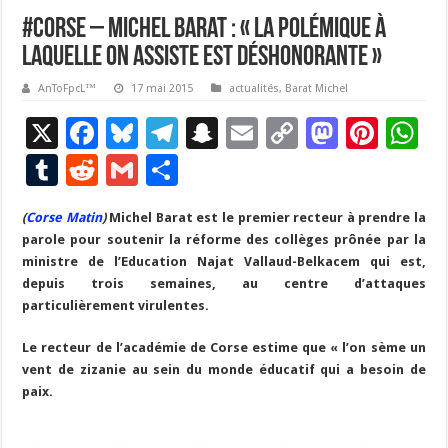
#corse – Michel Barat : « La polémique à
laquelle on assiste est déshonorante »
AnToFpcL™
17 mai 2015
actualités
,
Barat Michel
X
F
Bl
T
S
E
C
M
Pi
W
ac
u
el
n
m
o
as
nt
h
T
R
G
P
e
es
e
a
ai
p
to
er
at
u
e
m
ar
(
Corse Matin
b
)
Michel Barat est le premier recteur à prendre la
ky
gr
p
l
y
d
es
s
m
d
ai
ta
parole pour soutenir la réforme des collèges prônée par la
o
a
c
Li
o
t
p
bl
di
l
g
ministre de l’Education Najat Vallaud-Belkacem qui est,
o
m
h
n
n
p
depuis trois semaines, au centre d’attaques
r
t
er
particulièrement virulentes.
k
at
k
Le recteur de l’académie de Corse estime que « l’on sème un
vent de zizanie au sein du monde éducatif qui a besoin de
paix.