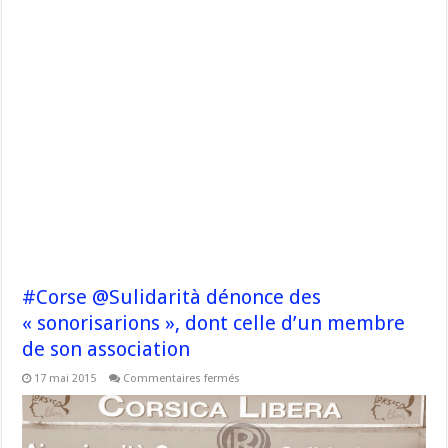
#Corse @Sulidarità dénonce des
« sonorisarions », dont celle d’un membre
de son association
sur
17 mai 2015
Commentaires fermés
#Corse
@Sulidarità
dénonce
des
« sonorisarions »,