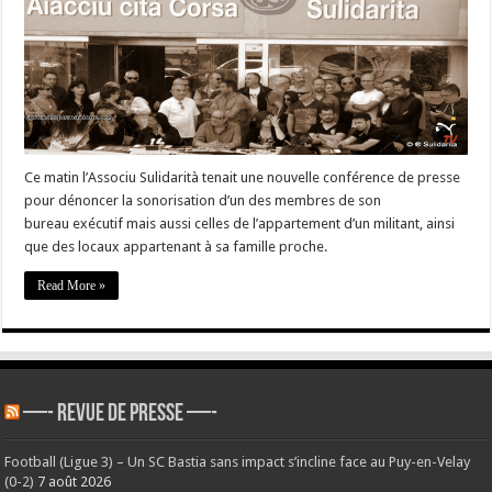
dont
celle
d’un
membre
de
son
association
Ce matin l’Associu Sulidarità tenait une nouvelle conférence de presse
pour dénoncer la sonorisation d’un des membres de son
bureau exécutif mais aussi celles de l’appartement d’un militant, ainsi
que des locaux appartenant à sa famille proche.
Read More »
—- REVUE DE PRESSE —-
Football (Ligue 3) – Un SC Bastia sans impact s’incline face au Puy-en-Velay
(0-2)
7 août 2026