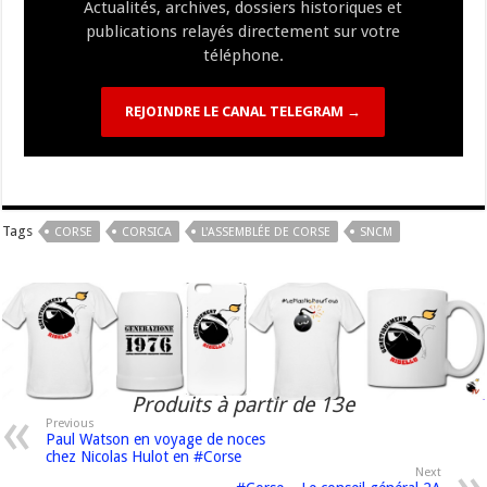
Actualités, archives, dossiers historiques et
publications relayés directement sur votre
téléphone.
REJOINDRE LE CANAL TELEGRAM →
Tags
CORSE
CORSICA
L'ASSEMBLÉE DE CORSE
SNCM
Produits à partir de 13e
Previous
Paul Watson en voyage de noces
chez Nicolas Hulot en #Corse
Next