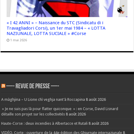
« I 42 ANNI » – Naissance du STC (Sindicatu di i
Travagliadori Corsi), un 1er mai 1984 – « LOTTA
NAZIUNALE, LOTTA SUCIALE » #Corse
1 mai 2026
—- REVUE DE PRESSE —-
A màghjina – U Lione chì veghja nant’à Roccapina
8 août 2026
» Je ne suis pas là pour flatter quiconque » : en Corse, David Lisnard
détaille son projet sur les collectivités
8 août 2026
Haute-Corse : deux incendies à Albertacce et Rutali
8 août 2026
VIDÉO. Corte : ouverture de la 44e édition des Ghjurnate internaziunale
8