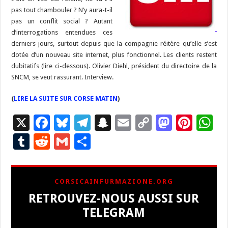
pas tout chambouler ? N’y aura-t-il
pas un conflit social ? Autant
d’interrogations entendues ces
derniers jours, surtout depuis que la compagnie réitère qu’elle s’est
dotée d’un nouveau site internet, plus fonctionnel. Les clients restent
dubitatifs (lire ci-dessous). Olivier Diehl, président du directoire de la
SNCM, se veut rassurant. Interview.
(
LIRE LA SUITE SUR CORSE MATIN
)
X
F
Bl
T
S
E
C
M
Pi
W
ac
u
el
n
m
o
as
nt
h
T
R
G
P
e
es
e
a
ai
p
to
er
at
u
e
m
ar
b
ky
gr
p
l
y
d
es
s
m
d
ai
ta
CORSICAINFURMAZIONE.ORG
o
a
c
Li
o
t
p
bl
di
l
g
RETROUVEZ-NOUS AUSSI SUR
o
m
h
n
n
p
r
t
er
TELEGRAM
k
at
k