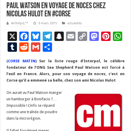
Paul Watson en voyage de noces chez
Nicolas Hulot en #Corse
AnToFpcL™
9 mars 2015
actualités
X
F
Bl
T
S
E
C
M
Pi
W
ac
u
el
n
m
o
as
nt
h
T
R
G
P
e
es
e
a
ai
p
to
er
at
u
e
m
ar
(
CORSE MATIN
b
)
Sur la liste rouge d’Interpol, le célèbre
ky
gr
p
l
y
d
es
s
m
d
ai
ta
fondateur de l’ONG Sea Shepherd Paul Watson est forcé à
o
a
c
Li
o
t
p
bl
di
l
g
l’exil en France. Alors, pour son voyage de noces, c’est en
o
m
h
n
n
p
Corse qu’il a emmené sa belle, chez son ami Nicolas Hulot
r
t
er
k
at
k
On aurait vu Paul Watson manger
un hamburger à Bonifacio ?…
Impossible ! L’info se répand
comme une traînée de poudre
dans la microrégion.
Il fallait forcément mener