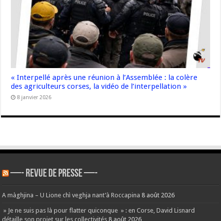
« Interpellé après une réunion à l’Assemblée : la colère
des agriculteurs corses, la vidéo de l’interpellation »
8 janvier 2026
—- REVUE DE PRESSE —-
A màghjina – U Lione chì veghja nant’à Roccapina
8 août 2026
» Je ne suis pas là pour flatter quiconque » : en Corse, David Lisnard
détaille son projet sur les collectivités
8 août 2026