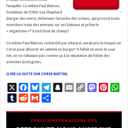
l’enquête. Ce même Paul Watson,
fondateur de l’ONG Sea Shepherd
(berger des mers), défenseur farouche des océans, qui proscrit toute
nourriture issue des animaux sur ses bateaux et prône le
« véganisme »* à tout bout de champ?
Ce même Paul Watson, recherché par Interpol, aurait pris le maquis en
Corse pour dévorer en catimini un burger? Il fallait en avoir le cœur
net, on ne s’attaque pas comme ça à la réputation de l’idole des
activistes écologistes.
(
LIRE LA SUITE SUR CORSE MATIN
)
X
F
Bl
T
S
E
C
M
Pi
W
ac
u
el
n
m
o
as
nt
h
T
R
G
P
e
es
e
a
ai
p
to
er
at
u
e
m
ar
b
ky
gr
p
l
y
d
es
s
m
d
ai
ta
CORSICAINFURMAZIONE.ORG
o
a
c
Li
o
t
p
bl
di
l
g