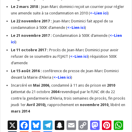
Le 2 mars 2018 :
Jean-Marc dominici reçoit un courrier pour régler
une amende suite à sa condamnation en 2010 (
<–Lien ici
)
Le 22 novembre 2017 :
Jean-Marc Dominici fait appel de sa
condamnation à 500€ d’amende (
<–Lien ici
)
Le 21 novembre 2017 :
Condamnation à 500€ d’amende (
<–Lien
ici
)
Le 11 octobre 2017 :
Procès de Jean-Marc Dominici pour avoir
refuser de se soumettre au FIJAIT (
<–Lien ici
) réquisition 500€
d’amende
Le 15 août 2016 :
conférence de presse de Jean-Marc Dominici
devant la Mairie d’Aleria (
<–Lien ici
)
Incarcéré en
Mai 2006,
condamné à 11 ans de prison en
2010
(
attentat du 21 octobre
2004
revendiqué par le FLNC dit du 22
contre la gendarmerie d’Aleria, trois semaines de procès, fin procès
jeudi 1er
Avril 2010),
rapprochement en
novembre 2010,
libéré en
mars 2014
X
F
Bl
T
S
E
C
M
Pi
W