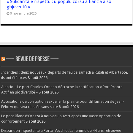
« Sulidarità è rispettu : u populu corsu à fianc’à a so
ghjuventù »
9 novembre 2025
—- REVUE DE PRESSE —-
Incendies : deux nouveaux départs de feu ce samedi à Rutali et Albertacce,
ils ont été fixés
8 août 2026
Ajaccio – Le port Charles Ornano décroche la certification « Port Propre
Actif en Biodiversité »
8 août 2026
Accusations de corruption sexuelle : la plainte pour diffamation de Jean-
Félix Acquaviva classée sans suite
8 août 2026
Le pont Blanc d’Orezza à nouveau ouvert après une vaste opération de
confortement
8 août 2026
Disparition inquiétante à Porto-Vecchio. La femme de 44 ans retrouvée