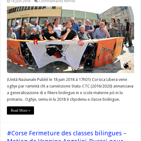
sur
18 juin 2018
Commentaires fermés
#Corse
@Corsica_Libera
« Oghje,
semu
in
lu
2018
è
chjodenu
e
classe
bislingue »
(Unità Naziunale Publié le 18 juin 2018 à 17h01) Corsica Libera vene
oghje par ramintà chì a cunvinzione Statu-CTC (2016/2020) annunciava
a generalizazione di e filiere bislingue in e scole materne pò in lu
primariu . Oghje, semu in lu 2018 è chjodenu e classe bislingue.
Read More »
#Corse Fermeture des classes bilingues –