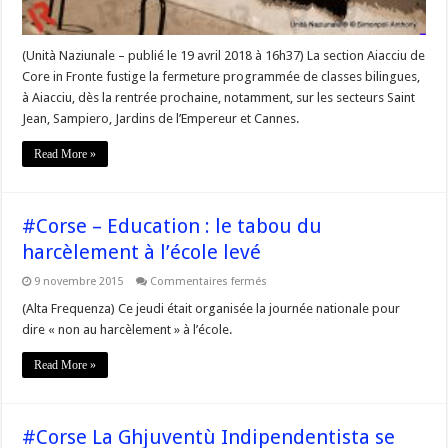
(Unità Naziunale – publié le 19 avril 2018 à 16h37) La section Aiacciu de
Core in Fronte fustige la fermeture programmée de classes bilingues,
à Aiacciu, dès la rentrée prochaine, notamment, sur les secteurs Saint
Jean, Sampiero, Jardins de l’Empereur et Cannes.
Read More »
#Corse – Education : le tabou du
harcèlement à l’école levé
sur
9 novembre 2015
Commentaires fermés
#Corse
–
(Alta Frequenza) Ce jeudi était organisée la journée nationale pour
Education
dire « non au harcèlement » à l’école.
:
le
tabou
Read More »
du
harcèlement
à
l’école
levé
#Corse La Ghjuventù Indipendentista se