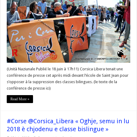
de
presse
de
@Corsica_Libera
« Contre
la
suppression
des
classes
bilingues »
(Unità Naziunale Publié le 18 juin à 17h11) Corsica Libera tenait une
conférence de presse cet après midi devant l’école de Saint Jean pour
s’opposer à la suppression des classes bilingues. (le texte de la
conférence de presse ici)
Read More »
#Corse @Corsica_Libera « Oghje, semu in lu
2018 è chjodenu e classe bislingue »