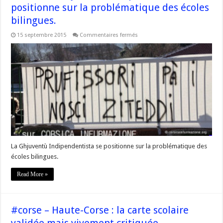
positionne sur la problématique des écoles
bilingues.
sur
15 septembre 2015
Commentaires fermés
#Corse
La
Ghjuventù
Indipendentista
se
positionne
sur
la
problématique
des
écoles
bilingues.
La Ghjuventù Indipendentista se positionne sur la problématique des
écoles bilingues.
Read More »
#corse – Haute-Corse : la carte scolaire
validée mais vivement critiquée