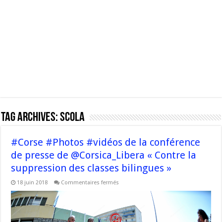
Tag Archives:
scola
#Corse #Photos #vidéos de la conférence
de presse de @Corsica_Libera « Contre la
suppression des classes bilingues »
sur
18 juin 2018
Commentaires fermés
#Corse
#Photos
#vidéos
de
la
conférence