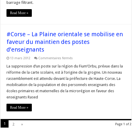
barrage filtrant.
Read More »
#Corse – La Plaine orientale se mobilise en
faveur du maintien des postes
d’enseignants
sur
13 mars 2012
Commentaires fermés
#Corse
–
La suppression d’un poste sur la région du Fium’Orbu, prévue dans la
La
réforme de la carte scolaire, est à l’origine de la grogne. Un nouveau
Plaine
orientale
rassemblement est attendu devant la préfecture de Haute-Corse. La
se
mobilisation de la population et des personnels enseignants des
mobilise
en
écoles primaires et maternelles de la microrégion en faveur des
faveur
du
enseignants Rased
maintien
des
Read More »
postes
d’enseignants
1
2
»
Page 1 of 2