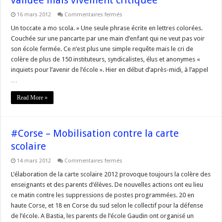
sur
16 mars 2012
Commentaires fermés
#corse
–
Un toccate a mo scola. » Une seule phrase écrite en lettres colorées.
Haute-
Couchée sur une pancarte par une main d’enfant qui ne veut pas voir
Corse
:
son école fermée. Ce n’est plus une simple requête mais le cri de
la
colère de plus de 150 instituteurs, syndicalistes, élus et anonymes «
carte
scolaire
inquiets pour l’avenir de l’école ». Hier en début d’après-midi, à l’appel
validée
mais
…
vivement
critiquée
Read More »
#Corse – Mobilisation contre la carte
scolaire
sur
14 mars 2012
Commentaires fermés
#Corse
–
L’élaboration de la carte scolaire 2012 provoque toujours la colère des
Mobilisation
enseignants et des parents d’élèves. De nouvelles actions ont eu lieu
contre
la
ce matin contre les suppressions de postes programmées. 20 en
carte
haute Corse, et 18 en Corse du sud selon le collectif pour la défense
scolaire
de l’école. A Bastia, les parents de l’école Gaudin ont organisé un