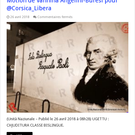
Motion de Vannina Angelini-Buresi pour
@Corsica_Libera
sur
26 avril 2018
Commentaires fermés
#Corse
Fermeture
des
classes
bilingues
–
Motion
de
Vannina
Angelini-
Buresi
pour
@Corsica_Libera
(Unità Naziunale – Publié le 26 avril 2018 à 08h28) UGETTU :
CHJUDITURA CLASSE BISLINGUE.