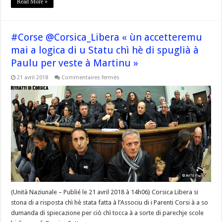
Read More »
#Corse @Corsica_Libera « ùn accetteremu
mai a logica di u Statu chì hè di spuglià à
Paulu per veste à Martinu »
sur
21 avril 2018
Commentaires fermés
#Corse
@Corsica_Libera
« ùn
accetteremu
mai
a
logica
di
u
Statu
chì
hè
di
spuglià
à
Paulu
per
(Unità Naziunale – Publié le 21 avril 2018 à 14h06) Corsica Libera si
veste
à
stona di a risposta chì hè stata fatta à l’Associu di i Parenti Corsi à a so
Martinu »
dumanda di spiecazione per ciò chì tocca à a sorte di parechje scole