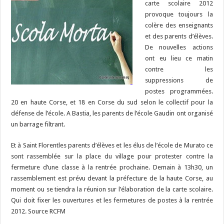
m
d
ai
ta
carte scolaire 2012
o
a
c
Li
o
t
p
bl
di
l
g
provoque toujours la
o
m
h
n
n
p
colère des enseignants
r
t
er
et des parents d’élèves.
k
at
k
De nouvelles actions
ont eu lieu ce matin
contre les
suppressions de
postes programmées.
20 en haute Corse, et 18 en Corse du sud selon le collectif pour la
défense de l’école. A Bastia, les parents de l’école Gaudin ont organisé
un barrage filtrant.
Et à Saint Florentles parents d’élèves et les élus de l’école de Murato ce
sont rassemblée sur la place du village pour protester contre la
fermeture d’une classe à la rentrée prochaine. Demain à 13h30, un
rassemblement est prévu devant la préfecture de la haute Corse, au
moment ou se tiendra la réunion sur l’élaboration de la carte scolaire.
Qui doit fixer les ouvertures et les fermetures de postes à la rentrée
2012. Source RCFM