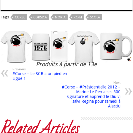
Tags
CORSE
CORSICA
MORTA
RCFM
SCOLA
Produits à partir de 13e
Previous
#Corse – Le SCB a un pied en
Ligue 1
Next
#Corse – #Présidentielle 2012 –
Marine Le Pen a ses 500
signature et apprend le Diu vi
salvi Regina pour samedi à
Aiacciu
Related Articles