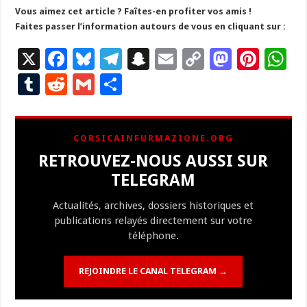
Vous aimez cet article ? Faîtes-en profiter vos amis !
Faites passer l’information autours de vous en cliquant sur :
X
F
Bl
T
S
E
C
M
Pi
W
ac
u
el
n
m
o
as
nt
h
T
R
G
P
e
es
e
a
ai
p
to
er
at
u
e
m
ar
b
ky
gr
p
l
y
d
es
s
m
d
ai
ta
CORSICAINFURMAZIONE.ORG
o
a
c
Li
o
t
p
bl
di
l
g
RETROUVEZ-NOUS AUSSI SUR
o
m
h
n
n
p
r
t
er
TELEGRAM
k
at
k
Actualités, archives, dossiers historiques et
publications relayés directement sur votre
téléphone.
REJOINDRE LE CANAL TELEGRAM →