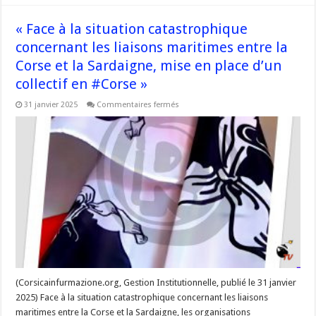
« Face à la situation catastrophique
concernant les liaisons maritimes entre la
Corse et la Sardaigne, mise en place d’un
collectif en #Corse »
sur
31 janvier 2025
Commentaires fermés
« Face
à
la
situation
catastrophique
concernant
les
liaisons
maritimes
entre
la
Corse
et
la
Sardaigne,
mise
en
place
d’un
(Corsicainfurmazione.org, Gestion Institutionnelle, publié le 31 janvier
collectif
2025) Face à la situation catastrophique concernant les liaisons
en
#Corse »
maritimes entre la Corse et la Sardaigne, les organisations