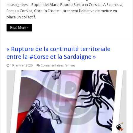
soussignées – Popoli del Mare, Popolo Sardo in Corsica, A Scumissa,
Femu a Corsica, Core In Fronte – prennent l’initiative de mettre en
place un collectif.
Read More »
« Rupture de la continuité territoriale
entre la #Corse et la Sardaigne »
sur
10 janvier 2025
Commentaires fermés
« Rupture
de
la
continuité
territoriale
entre
la
#Corse
et
la
Sardaigne »