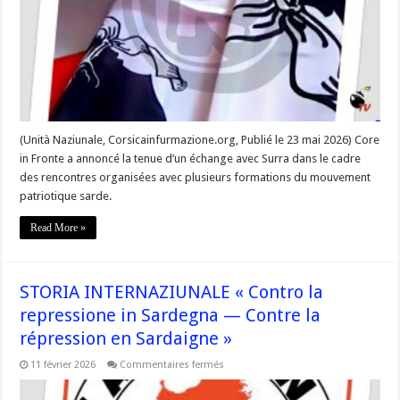
militants
indépendantistes
sardes »
(Unità Naziunale, Corsicainfurmazione.org, Publié le 23 mai 2026) Core
in Fronte a annoncé la tenue d’un échange avec Surra dans le cadre
des rencontres organisées avec plusieurs formations du mouvement
patriotique sarde.
Read More »
STORIA INTERNAZIUNALE « Contro la
repressione in Sardegna — Contre la
répression en Sardaigne »
sur
11 février 2026
Commentaires fermés
STORIA
INTERNAZIUNALE
« Contro