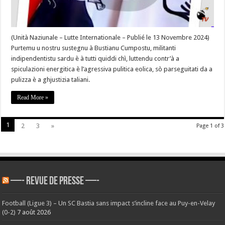
(Unità Naziunale – Lutte Internationale – Publié le 13 Novembre 2024)
Purtemu u nostru sustegnu à Bustianu Cumpostu, militanti
indipendentistu sardu è à tutti quiddi chì, luttendu contr’à a
spiculazioni energitica è l’agressiva pulitica eolica, sò parseguitati da a
pulizza è a ghjustizia taliani.
Read More »
1
2
3
»
Page 1 of 3
—- REVUE DE PRESSE —-
Football (Ligue 3) – Un SC Bastia sans impact s’incline face au Puy-en-Velay
(0-2)
7 août 2026