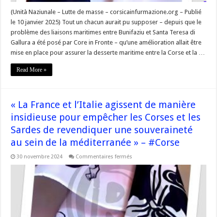
(Unità Naziunale – Lutte de masse – corsicainfurmazione.org – Publié
le 10 janvier 2025) Tout un chacun aurait pu supposer – depuis que le
problème des liaisons maritimes entre Bunifaziu et Santa Teresa di
Gallura a été posé par Core in Fronte – qu’une amélioration allait être
mise en place pour assurer la desserte maritime entre la Corse et la …
Read More »
« La France et l’Italie agissent de manière
insidieuse pour empêcher les Corses et les
Sardes de revendiquer une souveraineté
au sein de la méditerranée » – #Corse
sur
30 novembre 2024
Commentaires fermés
« La
France
et
l’Italie
agissent
de
manière
insidieuse
pour