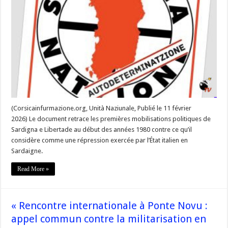
la
repressione
in
Sardegna
—
Contre
la
répression
en
Sardaigne »
(Corsicainfurmazione.org, Unità Naziunale, Publié le 11 février
2026) Le document retrace les premières mobilisations politiques de
Sardigna e Libertade au début des années 1980 contre ce qu’il
considère comme une répression exercée par l’État italien en
Sardaigne.
Read More »
« Rencontre internationale à Ponte Novu :
appel commun contre la militarisation en