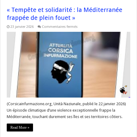
« Tempête et solidarité : la Méditerranée
frappée de plein fouet »
sur
23 janvier 2026
Commentaires fermés
« Tempête
et
solidarité
:
la
Méditerranée
frappée
de
plein
fouet »
(Corsicainfurmazione.org, Unità Naziunale, publié le 22 janvier 2026)
Un épisode climatique d’une violence exceptionnelle frappe la
Méditerranée, touchant durement ses îles et ses territoires côtiers.
Read More »