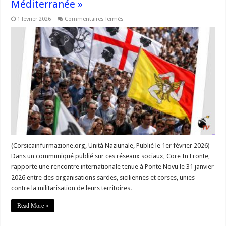
Méditerranée »
sur
1 février 2026
Commentaires fermés
« Rencontre
internationale
à
Ponte
Novu
:
appel
commun
contre
la
militarisation
en
Méditerranée »
(Corsicainfurmazione.org, Unità Naziunale, Publié le 1er février 2026)
Dans un communiqué publié sur ces réseaux sociaux, Core In Fronte,
rapporte une rencontre internationale tenue à Ponte Novu le 31 janvier
2026 entre des organisations sardes, siciliennes et corses, unies
contre la militarisation de leurs territoires.
Read More »