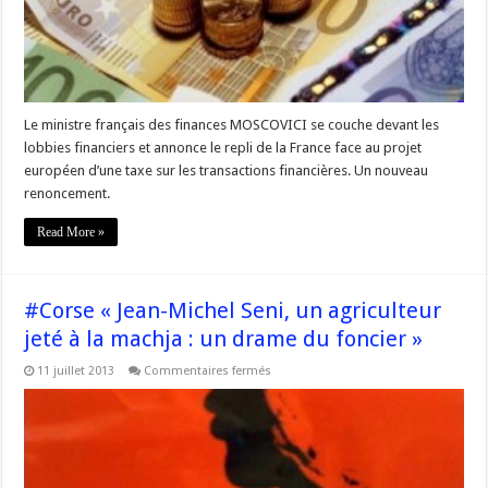
Le ministre français des finances MOSCOVICI se couche devant les
lobbies financiers et annonce le repli de la France face au projet
européen d’une taxe sur les transactions financières. Un nouveau
renoncement.
Read More »
#Corse « Jean-Michel Seni, un agriculteur
jeté à la machja : un drame du foncier »
sur
11 juillet 2013
Commentaires fermés
#Corse
« Jean-
Michel
Seni,
un
agriculteur
jeté
à