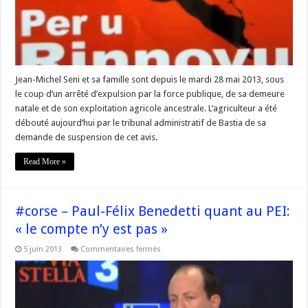
la
machja
:
un
drame
du
foncier »
Jean-Michel Seni et sa famille sont depuis le mardi 28 mai 2013, sous
le coup d’un arrêté d’expulsion par la force publique, de sa demeure
natale et de son exploitation agricole ancestrale. L’agriculteur a été
débouté aujourd’hui par le tribunal administratif de Bastia de sa
demande de suspension de cet avis.
Read More »
#corse – Paul-Félix Benedetti quant au PEI:
« le compte n’y est pas »
sur
5 juin 2013
Commentaires fermés
#corse
–
Paul-
Félix
Benedetti
quant