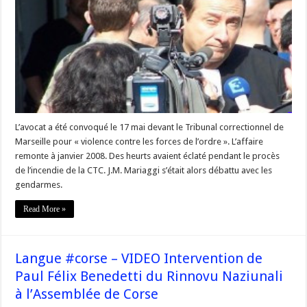
l’Assemblée
#Corse
:
5
mois
avec
sursis
requis
contre
Maître
Mariaggi
L’avocat a été convoqué le 17 mai devant le Tribunal correctionnel de
Marseille pour « violence contre les forces de l’ordre ». L’affaire
remonte à janvier 2008. Des heurts avaient éclaté pendant le procès
de l’incendie de la CTC. J.M. Mariaggi s’était alors débattu avec les
gendarmes.
Read More »
Langue #corse – VIDEO Intervention de
Paul Félix Benedetti du Rinnovu Naziunali
à l’Assemblée de Corse