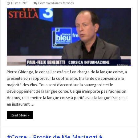
sur
16 mai 2013
Commentaires fermés
Langue
#corse
–
VIDEO
Intervention
de
Paul
Félix
Benedetti
du
Rinnovu
Naziunali
à
l’Assemblée
de
Corse
Pierre Ghionga, le conseiller exécutif en charge de la langue corse, a
présenté son rapport sur la coofficialité. Il a tenté de convaincre la
majorité des élus. Tous sont d’accord sur la sauvegarde et le
développement de la langue corse. Ce qui n’emporte pas l’adhésion
de tous, c’est mettre la langue corse à parité avec la langue française
en instaurant …
Read More »
#Corse – Procès de Me Mariaggi à