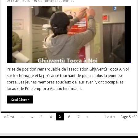
sur
18 avril 2013
Commentaires fermés
#Corse
–
« Forza
!
Ghjuventù
tocca
à
Noi »
Prise de position remarquable de l’association Ghjuventù Tocca A Noi
sur le chômage et la précarité touchant de plus en plus la jeunesse
corse. Les jeunes membres soucieux de leur avenir, ont occupé les
locaux de Pôle emploi a Aiacciu hier matin.
Read More »
5
« First
...
«
3
4
6
7
»
...
Last »
Page 5 of 9