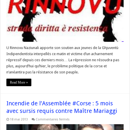
Naziunali
communique
U Rinnovu Naziunali apporte son soutien aux jeunes de la Ghjuventù
Indipendentista interpellés ce matin et victime d’un acharnement
répressif depuis ces derniers mois… La répression ne résoudra pas
plus, aujourd’hui qu’hier, le problème politique de la corse et
n’anéantira pas la résistance de son peuple.
Read More »
Incendie de l’Assemblée #Corse : 5 mois
avec sursis requis contre Maître Mariaggi
sur
18 mai 2013
Commentaires fermés
Incendie
de