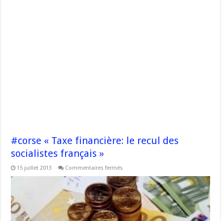
#corse « Taxe financière: le recul des
socialistes français »
sur
15 juillet 2013
Commentaires fermés
#corse
« Taxe
financière:
le
recul
des
socialistes
français »