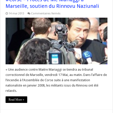
Marseille, soutien du Rinnovu Naziunali
sur
14 mai 2013
Commentaires fermés
#Corse
–
Procès
de
Me
Mariaggi
à
Marseille,
soutien
du
Rinnovu
Naziunali
« Une audience contre Maitre Mariaggi se tiendra au tribunal
correctionnel de Marseille, vendredi 17 Mai, au matin. Dans l’affaire de
l’incendie à l’Assemblée de Corse suite à une manifestation
nationaliste en janvier 2008, les militants issus du Rinnovu ont été
relaxés.
Read More »