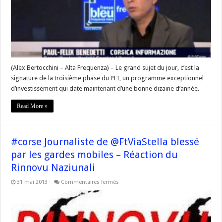
au
PEI:
« le
compte
n’y
est
pas »
(Alex Bertocchini – Alta Frequenza) – Le grand sujet du jour, c’est la
signature de la troisième phase du PEI, un programme exceptionnel
d’investissement qui date maintenant d’une bonne dizaine d’année.
Read More »
#corse Journaliste de @FtViaStella blessé
par les gardes mobiles – Réaction du
Rinnovu Naziunali
sur
31 mai 2013
Commentaires fermés
#corse
Journaliste
de
@FtViaStella
blessé
par