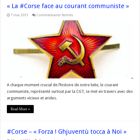
« La #Corse face au courant communiste »
sur
7 mai 2013
Commentaires fermés
« La
#Corse
face
au
courant
communiste »
A chaque moment crucial de l’histoire de notre lutte, le courant
communiste, représenté surtout par la CGT, se met en travers avec des
arguments vicieux et arides.
Read More »
#Corse – « Forza ! Ghjuventù tocca à Noi »