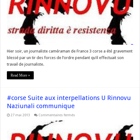
les
gardes
mobiles
–
Réaction
du
Rinnovu
Naziunali
Hier soir, un journaliste caméraman de France 3 corse a été gravement
blessé par un tir des forces de l’ordre pendant qu’il effectuait son
travail de journaliste.
Read More »
#corse Suite aux interpellations U Rinnovu
Naziunali communique
sur
27 mai 2013
Commentaires fermés
#corse
Suite
aux
interpellations
U
Rinnovu