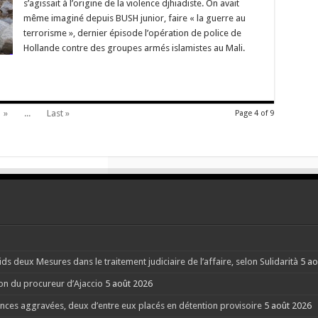
s’agissait à l’origine de la violence djhiadiste. On avait
même imaginé depuis BUSH junior, faire « la guerre au
terrorisme », dernier épisode l’opération de police de
Hollande contre des groupes armés islamistes au Mali.
»
...
Last »
Page 4 of 9
s deux Mesures dans le traitement judiciaire de l’affaire, selon Sulidarità
5 ao
ion du procureur d’Ajaccio
5 août 2026
nces aggravées, deux d’entre eux placés en détention provisoire
5 août 2026