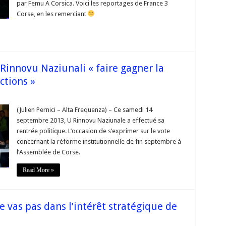
par Femu A Corsica. Voici les reportages de France 3
Naziunali
et
Corse, en les remerciant
Femu
A
Corsica »
Rinnovu Naziunali « faire gagner la
ctions »
sur
s
#corse
Rentrée
(Julien Pernici – Alta Frequenza) – Ce samedi 14
politique
septembre 2013, U Rinnovu Naziunale a effectué sa
U
Rinnovu
rentrée politique. L’occasion de s’exprimer sur le vote
Naziunali
concernant la réforme institutionnelle de fin septembre à
« faire
gagner
l’Assemblée de Corse.
la
famille
nationaliste
Read More »
aux
élections »
 vas pas dans l’intérêt stratégique de