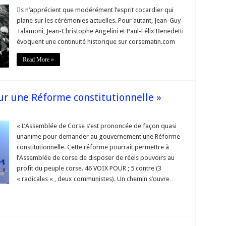
Commémoration
Libération
Ils n’apprécient que modérément l’esprit cocardier qui
43
plane sur les cérémonies actuelles. Pour autant, Jean-Guy
–
l’avis
Talamoni, Jean-Christophe Angelini et Paul-Félix Benedetti
du
évoquent une continuité historique sur corsematin.com
mouvement
national
#Corse
Read More »
ur une Réforme constitutionnelle »
sur
s
#Corse
« Les
« L’Assemblée de Corse s’est prononcée de façon quasi
élus
unanime pour demander au gouvernement une Réforme
corses
pour
constitutionnelle. Cette réforme pourrait permettre à
une
l’Assemblée de corse de disposer de réels pouvoirs au
Réforme
constitutionnelle »
profit du peuple corse. 46 VOIX POUR ; 5 contre (3
« radicales « , deux communistes). Un chemin s’ouvre…