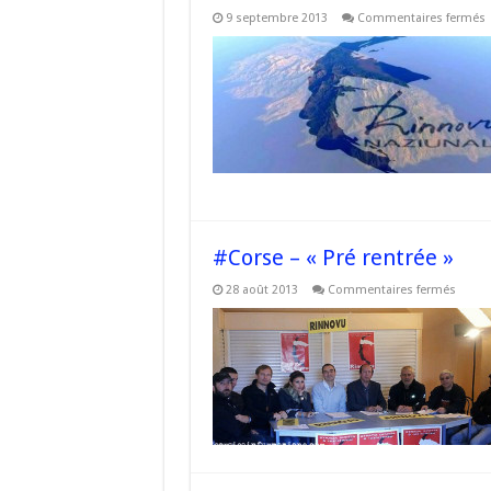
s
9 septembre 2013
Commentaires fermés
#
L
m
«
v
p
d
l
s
d
l
C
#Corse – « Pré rentrée »
sur
28 août 2013
Commentaires fermés
#Cors
–
« Pré
rentré