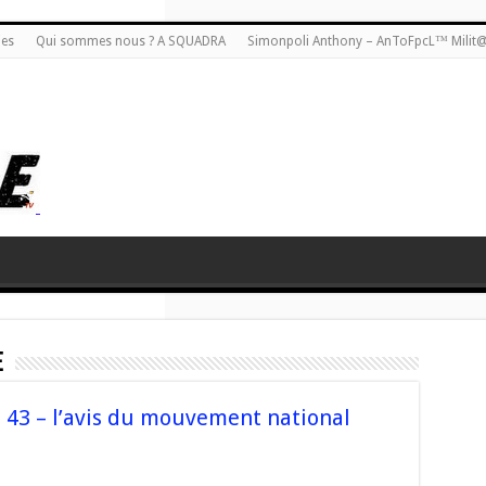
ies
Qui sommes nous ? A SQUADRA
Simonpoli Anthony – AnToFpcL™ Milit
e
43 – l’avis du mouvement national
sur
s