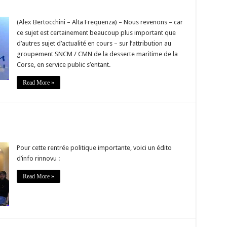
ur
corse
a
(Alex Bertocchini – Alta Frequenza) – Nous revenons – car
DSP
ce sujet est certainement beaucoup plus important que
aritime
 ne
d’autres sujet d’actualité en cours – sur l’attribution au
as
groupement SNCM / CMN de la desserte maritime de la
as
ans
Corse, en service public s’entant.
’intérêt
tratégique
e
Read More »
a
orse »
e
Pour cette rentrée politique importante, voici un édito
d’info rinnovu :
e »
Read More »