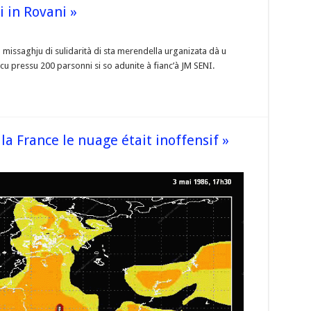
 in Rovani »
e
tegnu
 missaghju di sulidarità di sta merendella urganizata dà u
pocu pressu 200 parsonni si so adunite à fianc’à JM SENI.
 »
la France le nuage était inoffensif »
se
ernobyl
n
e
e
nsif »