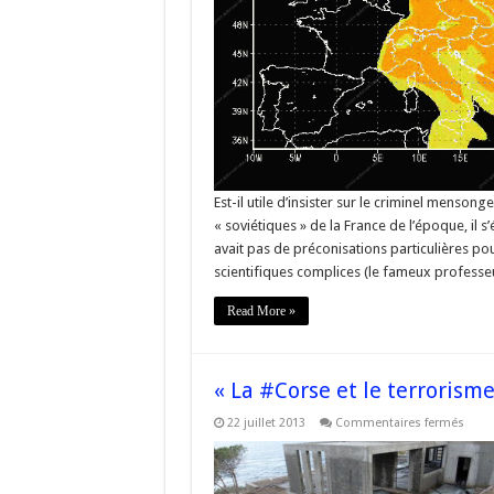
Est-il utile d’insister sur le criminel menson
« soviétiques » de la France de l’époque, il s’é
avait pas de préconisations particulières pou
scientifiques complices (le fameux professeu
Read More »
« La #Corse et le terrorism
sur
22 juillet 2013
Commentaires fermés
« La
#Cor
et
le
terro