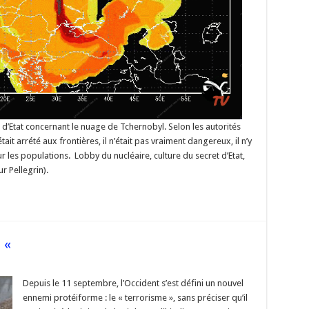
ge d’Etat concernant le nuage de Tchernobyl. Selon les autorités
tait arrété aux frontières, il n’était pas vraiment dangereux, il n’y
r les populations. Lobby du nucléaire, culture du secret d’Etat,
r Pellegrin).
e «
se
Depuis le 11 septembre, l’Occident s’est défini un nouvel
ennemi protéiforme : le « terrorisme », sans préciser qu’il
risme