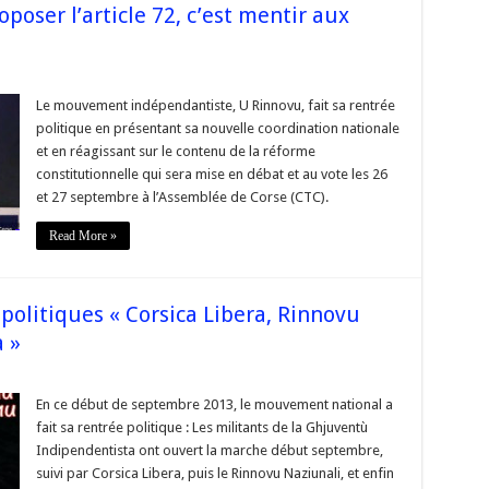
oposer l’article 72, c’est mentir aux
sur
s
#Corse
P.-
Le mouvement indépendantiste, U Rinnovu, fait sa rentrée
F.
politique en présentant sa nouvelle coordination nationale
Benedetti
:
et en réagissant sur le contenu de la réforme
« Proposer
constitutionnelle qui sera mise en débat et au vote les 26
l’article
72,
et 27 septembre à l’Assemblée de Corse (CTC).
c’est
mentir
aux
Read More »
Corses »
politiques « Corsica Libera, Rinnovu
 »
sur
s
#Corse
Vidéos
En ce début de septembre 2013, le mouvement national a
des
fait sa rentrée politique : Les militants de la Ghjuventù
rentrées
politiques
Indipendentista ont ouvert la marche début septembre,
« Corsica
suivi par Corsica Libera, puis le Rinnovu Naziunali, et enfin
Libera,
Rinnovu