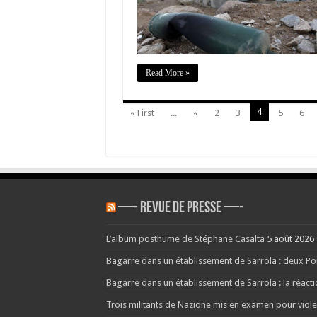
«
Read More »
4
« First
...
«
2
3
5
6
—- REVUE DE PRESSE —-
L’album posthume de Stéphane Casalta
5 août 2026
Bagarre dans un établissement de Sarrola : deux Poid
Bagarre dans un établissement de Sarrola : la réact
Trois militants de Nazione mis en examen pour viole