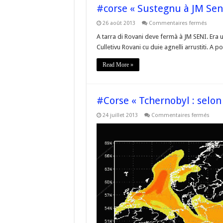
#corse « Sustegnu à JM Seni
sur
26 août 2013
Commentaires fermés
#cors
« Sus
A tarra di Rovani deve fermà à JM SENI. Era u
à
Culletivu Rovani cu duie agnelli arrustiti. A 
JM
Seni
in
Read More »
Rovani
#Corse « Tchernobyl : selon 
sur
24 juillet 2013
Commentaires fermés
#Cor
« Tch
:
selo
la
Franc
le
nuag
était
inoffe