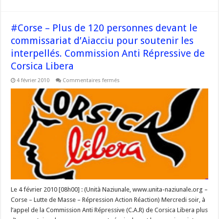
#Corse – Plus de 120 personnes devant le
commissariat d’Aiacciu pour soutenir les
interpellés. Commission Anti Répressive de
Corsica Libera
sur
4 février 2010
Commentaires fermés
#Corse
–
Plus
de
120
personnes
devant
le
commissariat
d’Aiacciu
pour
soutenir
les
interpellés.
Commission
Anti
Répressive
Le 4 février 2010 [08h00] : (Unità Naziunale, www.unita-naziunale.org –
de
Corse – Lutte de Masse – Répression Action Réaction) Mercredi soir, à
Corsica
Libera
l’appel de la Commission Anti Répressive (C.A.R) de Corsica Libera plus