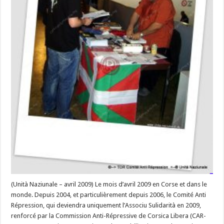
Sulidarità
prend
le
relais
du
C.A.R
et
se
mobilise
en
#Corse,
à
Paris
et
au
Pays
Basque
(Unità Naziunale – avril 2009) Le mois d’avril 2009 en Corse et dans le
monde. Depuis 2004, et particulièrement depuis 2006, le Comité Anti
Répression, qui deviendra uniquement l’Associu Sulidarità en 2009,
renforcé par la Commission Anti-Répressive de Corsica Libera (CAR-