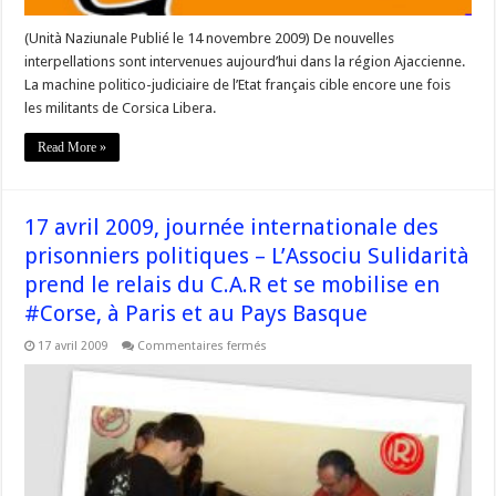
rassemblement
(Unità Naziunale Publié le 14 novembre 2009) De nouvelles
interpellations sont intervenues aujourd’hui dans la région Ajaccienne.
La machine politico-judiciaire de l’Etat français cible encore une fois
les militants de Corsica Libera.
Read More »
17 avril 2009, journée internationale des
prisonniers politiques – L’Associu Sulidarità
prend le relais du C.A.R et se mobilise en
#Corse, à Paris et au Pays Basque
sur
17 avril 2009
Commentaires fermés
17
avril
2009,
journée
internationale
des
prisonniers
politiques
–
L’Associu