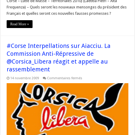
Corse – Lutte de Masse – Territoriales 2010) (Laetitia Pietri – Alta
Frequenza) – Quels seront les nouveaux mensonges du président des
Français et quelles seront ces nouvelles fausses promesses ?
Read More »
#Corse Interpellations sur Aiacciu. La
Commission Anti-Répressive de
@Corsica_Libera réagit et appelle au
rassemblement
sur
14 novembre 2009
Commentaires fermés
#Corse
Interpellations
sur
Aiacciu.
La
Commission
Anti-
Répressive
de
@Corsica_Libera
réagit
et
appelle
au