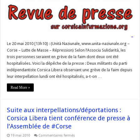
à
vue:
deux
hospitalisations
pour
grève
de
la
faim
(La
revue
Le 20 mai 2010 [13h10] : (Unità Naziunale, www.unita-naziunale.org –
de
Corse – Lutte de Masse – Répression) Selon l’Associu Sulidarità, les
presse)
trois personnes seraient en grève de la faim dont deux ont été
hospitalisées. Voici la dépêche de la presse : Deux militants du parti
indépendantiste Corsica Libera observant une grève de la faim depuis
leur interpellation lundi ont été hospitalisés, a-t-on …
Read More »
Suite aux interpellations/déportations :
Corsica Libera tient conférence de presse à
l’Assemblée de #Corse
sur
19 mai 2010
Commentaires fermés
Suite