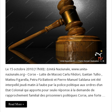
–
Réquisitions
contre
Carlu
Filidori,
Gaëtan
Tullio
,
Matéu
Figarella,
Petru
Pà
Battesti
et
Pierre-
Manuel
Saldana.
Le 15 octobre 2010 [17h00] : (Unità Naziunale, www.unita-
naziunale.org– Corse – Lutte de Masse) Carlu Filidori, Gaëtan Tullio ,
Matteu Figarella, Petru Pà Battesti et Pierre-Manuel Saldana ont été
interpellé jeudi matin à l’aube par la police politique aux ordres d’un
Etat Colonial qui apporte pour seule réponse à la demande de
rapprochement familial des prisonniers politiques Corse, une forte …
Read More »