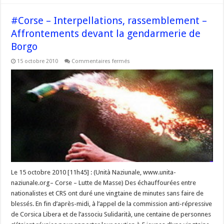
#Corse – Interpellations, rassemblement –
Affrontements devant la gendarmerie de
Borgo
sur
15 octobre 2010
Commentaires fermés
#Corse
–
Interpellations,
rassemblement
–
Affrontements
devant
la
gendarmerie
de
Borgo
Le 15 octobre 2010 [11h45] : (Unità Naziunale, www.unita-
naziunale.org– Corse – Lutte de Masse) Des échauffourées entre
nationalistes et CRS ont duré une vingtaine de minutes sans faire de
blessés. En fin d’après-midi, à l’appel de la commission anti-répressive
de Corsica Libera et de l’associu Sulidarità, une centaine de personnes