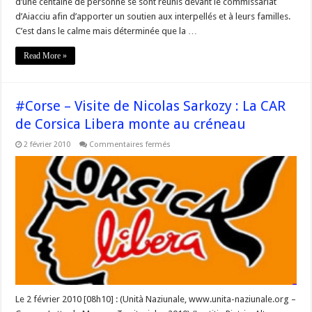
d’une centaine de personne se sont réunis devant le commissariat
d’Aiacciu afin d’apporter un soutien aux interpellés et à leurs familles.
C’est dans le calme mais déterminée que la …
Read More »
#Corse – Visite de Nicolas Sarkozy : La CAR
de Corsica Libera monte au créneau
sur
2 février 2010
Commentaires fermés
#Corse
–
Visite
de
Nicolas
Sarkozy
:
La
CAR
de
Corsica
Libera
monte
au
créneau
Le 2 février 2010 [08h10] : (Unità Naziunale, www.unita-naziunale.org –