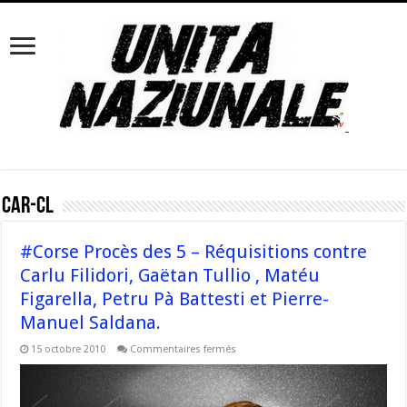
CAR-CL
#Corse Procès des 5 – Réquisitions contre
Carlu Filidori, Gaëtan Tullio , Matéu
Figarella, Petru Pà Battesti et Pierre-
Manuel Saldana.
sur
15 octobre 2010
Commentaires fermés
#Corse
Procès
des
5