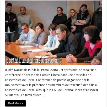
aux
interpellations/déportations
:
Corsica
Libera
tient
conférence
de
presse
à
l’Assemblée
de
#Corse
(Unità Naziunale Publié le 19 mai 2010) Cet après midi se tenait une
conférence de presse de Corsica Libera dans une des salles de
l’Assemblée de Corse. Conférence de presse organisée par le
mouvement avec la présence des membres de l’exécutif, des élus à
l’Assemblée de Corse, ainsi que la CAR de Corsica Libera et l’Associu
Sulidarità. Les familles des …
Read More »