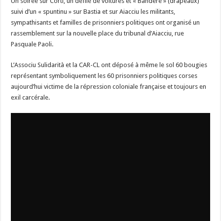
Un soirée sur Corti, un défilé de voitures et « Bandere » (drapeaux)
suivi d’un « spuntinu » sur Bastia et sur Aiacciu les militants,
sympathisants et familles de prisonniers politiques ont organisé un
rassemblement sur la nouvelle place du tribunal d’Aiacciu, rue
Pasquale Paoli.
L’Associu Sulidarità et la CAR-CL ont déposé à même le sol 60 bougies
représentant symboliquement les 60 prisonniers politiques corses
aujourd’hui victime de la répression coloniale française et toujours en
exil carcérale.