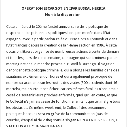
OPERATION ESCARGOT EN IPAR EUSKAL HERRIA
Non à la dispersion!
Cette année est le 20ème (triste) anniversaire de la politique de
dispersion des prisonniers politiques basques menée dans l’Etat
espagnol avec la participation zélée du PNV alors au pouvoir et dans
l’Etat français depuis la création de la 14ème section en 1986. À cette
occasion, Etxerat organise de nombreuses actions à partir de demain
et tous les jours de cette semaine, campagne qui se terminera par un
meeting national dimanche prochain 19 avril à Durango. Il s’agit de
dénoncer cette politique criminelle, qui a plongé les familles dans des
situations extrêmement difficiles et qui a également provoqué de
nombreux accidents sur les routes des visites (300 accidents dont 16
mortels), mais surtout son échec, car ces mêmes familles n’ont jamais
cessé de soutenir leurs proches enfermés, quoi qu’il en coûte, et que
le Collectif n’a jamais cessé de fonctionner en tant que tel, malgré tous
les obstacles. Ce même week-end, le Collectif des prisonniers
politiques basques sera en grève de la communication (pas de
courrier, d’appel ni de visite) sous le slogan NON À LA DISPERSION, LE
STATUT POLITIQUE MAINTENANT!