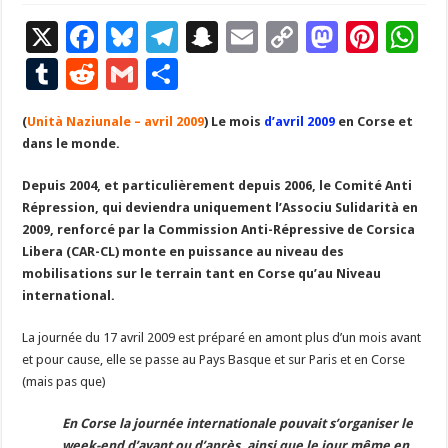
X
F
Bl
T
S
E
C
M
Pi
W
ac
u
el
n
m
o
as
nt
h
T
R
G
P
e
es
e
a
ai
p
to
er
at
u
e
m
ar
(
Unità Naziunale – avril 2009
b
ky
gr
) Le mois
p
l
d’avril 2009
y
en Corse et
d
es
s
m
d
ai
ta
dans le monde.
o
a
c
Li
o
t
p
bl
di
l
g
Depuis 2004, et particulièrement depuis 2006, le Comité Anti
o
m
h
n
n
p
r
t
er
Répression, qui deviendra uniquement l’Associu Sulidarità en
k
at
k
2009, renforcé par la Commission Anti-Répressive de Corsica
Libera (CAR-CL) monte en puissance au niveau des
mobilisations sur le terrain tant en Corse qu’au Niveau
international.
La journée du 17 avril 2009 est préparé en amont plus d’un mois avant
et pour cause, elle se passe au Pays Basque et sur Paris et en Corse
(mais pas que)
En Corse la journée internationale pouvait s’organiser le
week-end d’avant ou d’après, ainsi que le jour même en