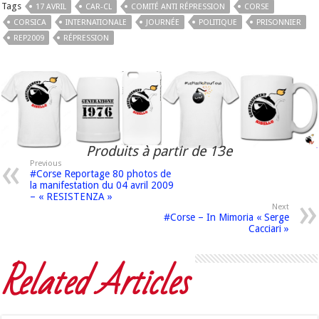
Tags
17 AVRIL
CAR-CL
COMITÉ ANTI RÉPRESSION
CORSE
CORSICA
INTERNATIONALE
JOURNÉE
POLITIQUE
PRISONNIER
REP2009
RÉPRESSION
Produits à partir de 13e
Previous
#Corse Reportage 80 photos de
la manifestation du 04 avril 2009
– « RESISTENZA »
Next
#Corse – In Mimoria « Serge
Cacciari »
Related Articles