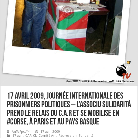
17 avril 2009, journée internationale des
prisonniers politiques – L’Associu Sulidarità
prend le relais du C.A.R et se mobilise en
#Corse, à Paris et au Pays Basque
AnToFpcL™
17 avril 2009
17 avril
,
CAR-CL
,
Comité Anti Répression
,
Sulidarità