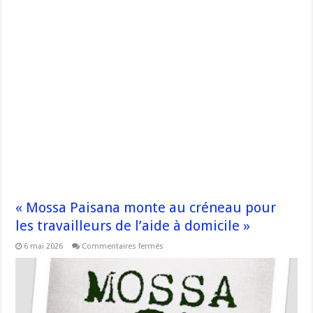
« Mossa Paisana monte au créneau pour
les travailleurs de l’aide à domicile »
sur
6 mai 2026
Commentaires fermés
« Mossa
Paisana
monte
au
créneau
pour
les