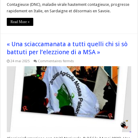
Contagieuse (DNC), maladie virale hautement contagieuse, progresse
rapidement en Italie, en Sardaigne et désormais en Savoie.
Read More »
« Una sciaccamanata a tutti quelli chi si sò
battuti per l’elezzione di a MSA »
sur
24 mai 2025
Commentaires fermés
« Una
sciaccamanata
a
tutti
quelli
chi
si
sò
battuti
per
l’elezzione
di
a
MSA »