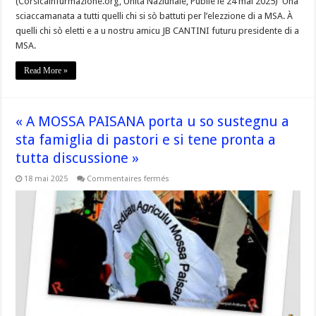
(Corsicainfurmazione.org, Unità Naziunale, Publié le 24 mai 2025) Una
sciaccamanata a tutti quelli chi si sò battuti per l’elezzione di a MSA. À
quelli chi sò eletti e a u nostru amicu JB CANTINI futuru presidente di a
MSA.
Read More »
« A MOSSA PAISANA porta u so sustegnu a
sta famiglia di pastori e si tene pronta a
tutta discussione »
sur
18 mai 2025
Commentaires fermés
« A
MOSSA
PAISANA
porta
u
so
sustegnu
a
sta
famiglia
di
pastori
e
si
tene