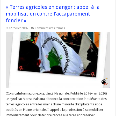
« Terres agricoles en danger : appel à la
mobilisation contre l’accaparement
foncier »
sur
12 février 2026
Commentaires fermés
« Terres
agricoles
en
danger
:
appel
à
la
mobilisation
contre
l’accaparement
foncier »
(CorsicaInfurmazione.org, Unità Naziunale, Publié le 20 février 2026)
Le syndicat Mossa Paisana dénonce la concentration inquiétante des
terres agricoles entre les mains d’une minorité d’exploitants et de
sociétés en Plaine orientale. Il appelle la profession à se mobiliser
immédiatement pour défendre l’accès à la terre et préserver