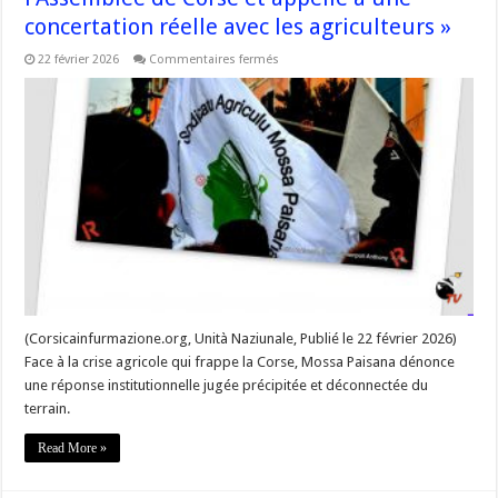
concertation réelle avec les agriculteurs »
sur
22 février 2026
Commentaires fermés
Mossa
Paisana
« critique
la
motion
votée
à
l’Assemblée
de
Corse
et
appelle
à
une
concertation
réelle
avec
les
agriculteurs »
(Corsicainfurmazione.org, Unità Naziunale, Publié le 22 février 2026)
Face à la crise agricole qui frappe la Corse, Mossa Paisana dénonce
une réponse institutionnelle jugée précipitée et déconnectée du
terrain.
Read More »