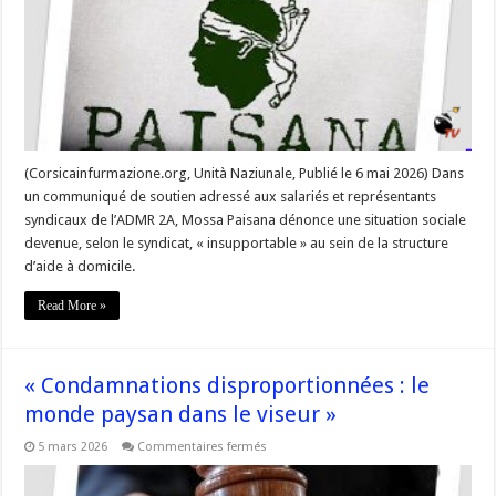
travailleurs
de
l’aide
à
domicile »
(Corsicainfurmazione.org, Unità Naziunale, Publié le 6 mai 2026) Dans
un communiqué de soutien adressé aux salariés et représentants
syndicaux de l’ADMR 2A, Mossa Paisana dénonce une situation sociale
devenue, selon le syndicat, « insupportable » au sein de la structure
d’aide à domicile.
Read More »
« Condamnations disproportionnées : le
monde paysan dans le viseur »
sur
5 mars 2026
Commentaires fermés
« Condamnations
disproportionnées
: