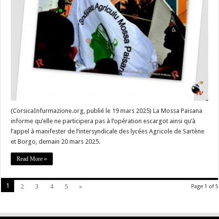
non
participation
à
l’opération
escargot
par
respect
envers
la
Famille
de
Pierre
Alessandri,
A
Mossa
Paisana
soutient
(CorsicaInfurmazione.org, publié le 19 mars 2025) La Mossa Paisana
totalement
informe qu’elle ne participera pas à l’opération escargot ainsi qu’à
les
revendications
l’appel à manifester de l’intersyndicale des lycées Agricole de Sartène
de
l’intersyndicale »
et Borgo, demain 20 mars 2025.
–
#Corse
Read More »
1
2
3
4
5
»
Page 1 of 5