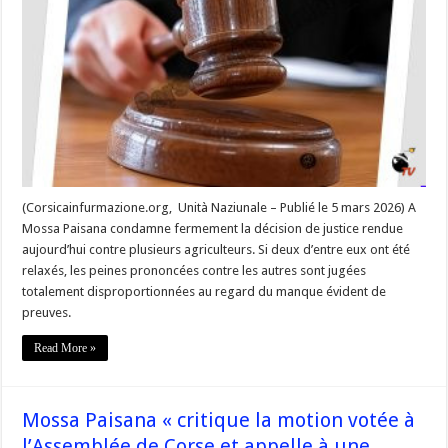
le
monde
paysan
dans
le
viseur »
(Corsicainfurmazione.org, Unità Naziunale – Publié le 5 mars 2026) A
Mossa Paisana condamne fermement la décision de justice rendue
aujourd’hui contre plusieurs agriculteurs. Si deux d’entre eux ont été
relaxés, les peines prononcées contre les autres sont jugées
totalement disproportionnées au regard du manque évident de
preuves.
Read More »
Mossa Paisana « critique la motion votée à
l’Assemblée de Corse et appelle à une