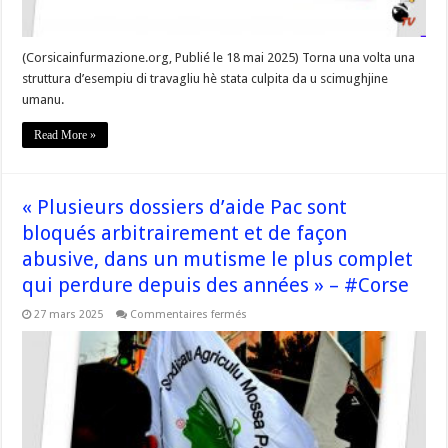
pronta
a
tutta
discussione »
(Corsicainfurmazione.org, Publié le 18 mai 2025) Torna una volta una
struttura d’esempiu di travagliu hè stata culpita da u scimughjine
umanu.
Read More »
« Plusieurs dossiers d’aide Pac sont
bloqués arbitrairement et de façon
abusive, dans un mutisme le plus complet
qui perdure depuis des années » – #Corse
sur
27 mars 2025
Commentaires fermés
« Plusieurs
dossiers
d’aide
Pac
sont
bloqués
arbitrairement
et
de
façon