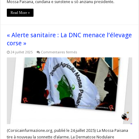
Mossa Paisana, cundana e sunstene u sò anzianu presidente.
Read More »
« Alerte sanitaire : La DNC menace l’élevage
corse »
sur
24 juillet 2025
Commentaires fermés
« Alerte
sanitaire
:
La
DNC
menace
l’élevage
corse »
(Corsicainfurmazione.org, publié le 24 juillet 2025) La Mossa Paisana
tire à nouveau la sonnette d’alarme. La Dermatose Nodulaire