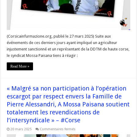
abusive,
dans
un
mutisme
le
plus
complet
qui
perdure
(Corsicainfurmazione.org, publié le 27 mars 2025) Suite aux
depuis
événements de ces derniers jours ayant impliqué un agriculteur
des
années »
injustement sanctionné et un représentant de la DDTM de haute corse,
–
#Corse
le syndicat Mossa Paisana tiens à réagir :
Read More »
« Malgré sa non participation à l’opération
escargot par respect envers la Famille de
Pierre Alessandri, A Mossa Paisana soutient
totalement les revendications de
l’intersyndicale » – #Corse
sur
20 mars 2025
Commentaires fermés
« Malgré
sa