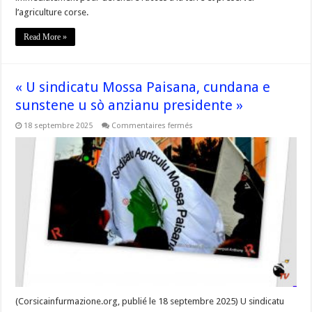
l’agriculture corse.
Read More »
« U sindicatu Mossa Paisana, cundana e
sunstene u sò anzianu presidente »
sur
18 septembre 2025
Commentaires fermés
« U
sindicatu
Mossa
Paisana,
cundana
e
sunstene
u
sò
anzianu
presidente »
(Corsicainfurmazione.org, publié le 18 septembre 2025) U sindicatu