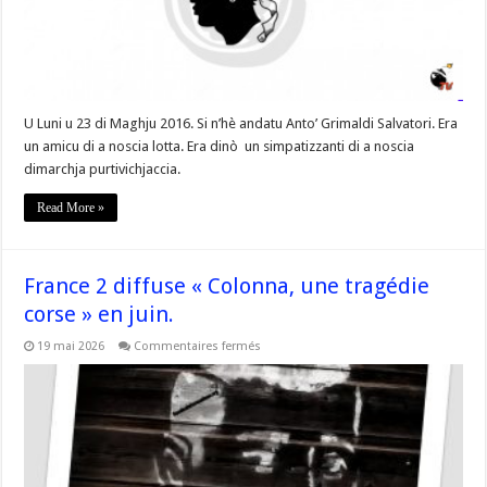
U Luni u 23 di Maghju 2016. Si n’hè andatu Anto’ Grimaldi Salvatori. Era
un amicu di a noscia lotta. Era dinò un simpatizzanti di a noscia
dimarchja purtivichjaccia.
Read More »
France 2 diffuse « Colonna, une tragédie
corse » en juin.
sur
19 mai 2026
Commentaires fermés
France
2
diffuse
«
Colonna,
une
tragédie
corse
»
en