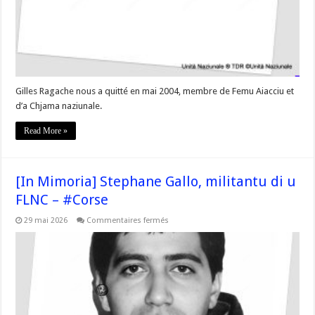
Gilles Ragache nous a quitté en mai 2004, membre de Femu Aiacciu et
d’a Chjama naziunale.
Read More »
[In Mimoria] Stephane Gallo, militantu di u
FLNC – #Corse
sur
29 mai 2026
Commentaires fermés
[In
Mimoria]
Stephane
Gallo,
militantu
di
u
FLNC
–
#Corse