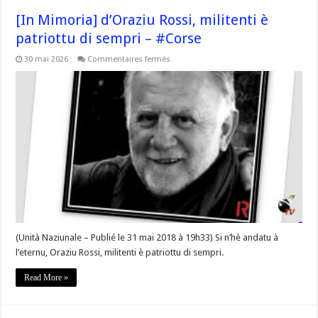
[In Mimoria] d’Oraziu Rossi, militenti è
patriottu di sempri – #Corse
sur
30 mai 2026
Commentaires fermés
[In
Mimoria]
d’Oraziu
Rossi,
militenti
è
patriottu
di
sempri
–
#Corse
(Unità Naziunale – Publié le 31 mai 2018 à 19h33) Si n’hè andatu à
l’eternu, Oraziu Rossi, militenti è patriottu di sempri.
Read More »