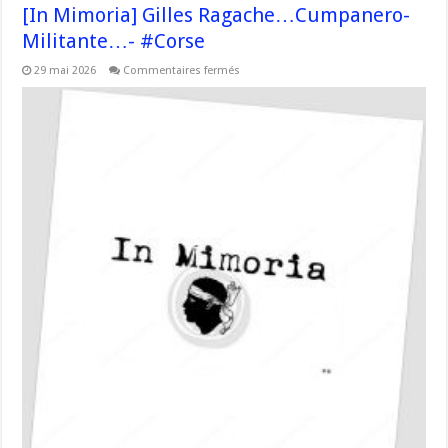
[In Mimoria] Gilles Ragache…Cumpanero-
Militante…- #Corse
sur
29 mai 2026
Commentaires fermés
[In
Mimoria]
Gilles
Ragache…
Cumpanero-
Militante…-
#Corse