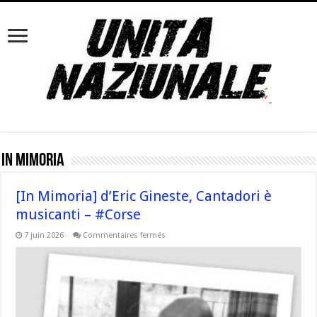
In Mimoria
[In Mimoria] d’Eric Gineste, Cantadori è
musicanti – #Corse
sur
7 juin 2026
Commentaires fermés
[In
Mimoria]
d’Eric
Gineste,
Cantadori
è
musicanti
–