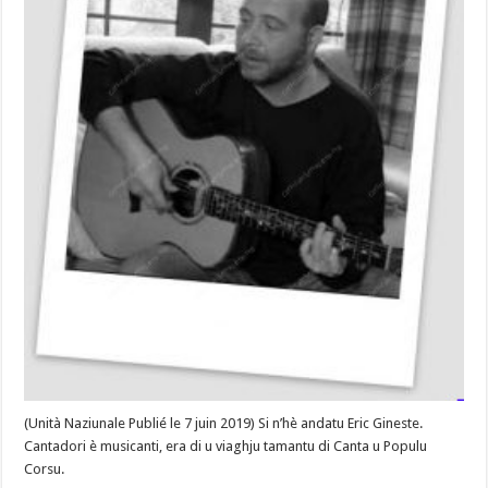
#Corse
(Unità Naziunale Publié le 7 juin 2019) Si n’hè andatu Eric Gineste.
Cantadori è musicanti, era di u viaghju tamantu di Canta u Populu
Corsu.