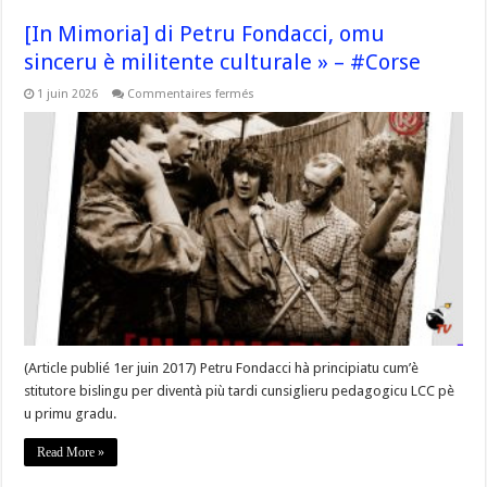
[In Mimoria] di Petru Fondacci, omu
sinceru è militente culturale » – #Corse
sur
1 juin 2026
Commentaires fermés
[In
Mimoria]
di
Petru
Fondacci,
omu
sinceru
è
militente
culturale »
–
#Corse
(Article publié 1er juin 2017) Petru Fondacci hà principiatu cum’è
stitutore bislingu per diventà più tardi cunsiglieru pedagogicu LCC pè
u primu gradu.
Read More »