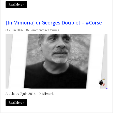
Read More »
[In Mimoria] di Georges Doublet – #Corse
sur
7 juin 2026
Commentaires fermés
[In
Mimoria]
di
Georges
Doublet
–
#Corse
Article du 7 juin 2014 – In Mimoria
Read More »