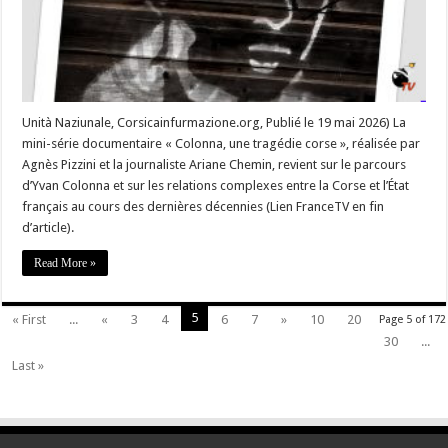
juin.
Unità Naziunale, Corsicainfurmazione.org, Publié le 19 mai 2026) La
mini-série documentaire « Colonna, une tragédie corse », réalisée par
Agnès Pizzini et la journaliste Ariane Chemin, revient sur le parcours
d’Yvan Colonna et sur les relations complexes entre la Corse et l’État
français au cours des dernières décennies (Lien FranceTV en fin
d’article).
Read More »
5
« First
...
«
3
4
6
7
»
10
20
Page 5 of 172
30
...
Last »