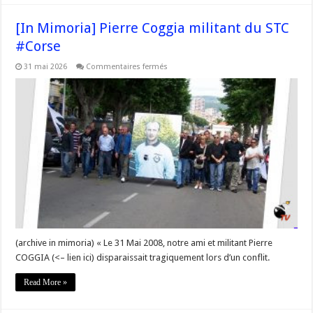
[In Mimoria] Pierre Coggia militant du STC
#Corse
sur
31 mai 2026
Commentaires fermés
[In
Mimoria]
Pierre
Coggia
militant
du
STC
#Corse
(archive in mimoria) « Le 31 Mai 2008, notre ami et militant Pierre
COGGIA (<– lien ici) disparaissait tragiquement lors d’un conflit.
Read More »