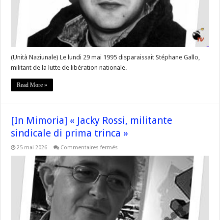
(Unità Naziunale) Le lundi 29 mai 1995 disparaissait Stéphane Gallo,
militant de la lutte de libération nationale.
Read More »
[In Mimoria] « Jacky Rossi, militante
sindicale di prima trinca »
sur
25 mai 2026
Commentaires fermés
[In
Mimoria]
« Jacky
Rossi,
militante
sindicale
di
prima
trinca »