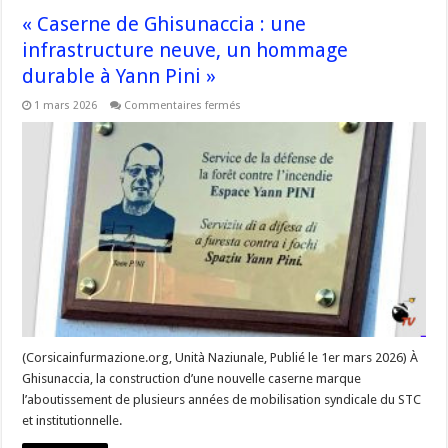
« Caserne de Ghisunaccia : une
infrastructure neuve, un hommage
durable à Yann Pini »
sur
1 mars 2026
Commentaires fermés
« Caserne
de
Ghisunaccia
:
une
infrastructure
neuve,
un
hommage
durable
à
Yann
Pini »
(Corsicainfurmazione.org, Unità Naziunale, Publié le 1er mars 2026) À
Ghisunaccia, la construction d’une nouvelle caserne marque
l’aboutissement de plusieurs années de mobilisation syndicale du STC
et institutionnelle.