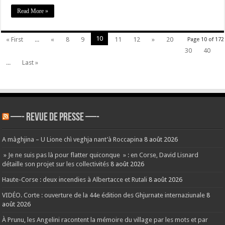
#Corse
Read More »
10
« First
...
«
8
9
11
12
»
20
Page 10 of 172
30
40
...
Last »
—- REVUE DE PRESSE —-
A màghjina – U Lione chì veghja nant’à Roccapina
8 août 2026
» Je ne suis pas là pour flatter quiconque » : en Corse, David Lisnard
détaille son projet sur les collectivités
8 août 2026
Haute-Corse : deux incendies à Albertacce et Rutali
8 août 2026
VIDÉO. Corte : ouverture de la 44e édition des Ghjurnate internaziunale
8
août 2026
À Prunu, les Angelini racontent la mémoire du village par les mots et par