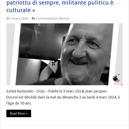
patriottu di sempre, militante puliticu è
culturale »
sur
3 mars 2026
Commentaires fermés
[In
mimoria]
»
Jean-
Jacques
Dussol,
patriottu
di
sempre,
militante
puliticu
è
culturale »
(Unità Naziunale – Dolu – Publié le 3 mars 2024) Jean-Jacques
Dussol est décédé dans la nuit du dimanche 3 au lundi 4 mars 2024, à
l’âge de 70 ans.
Read More »