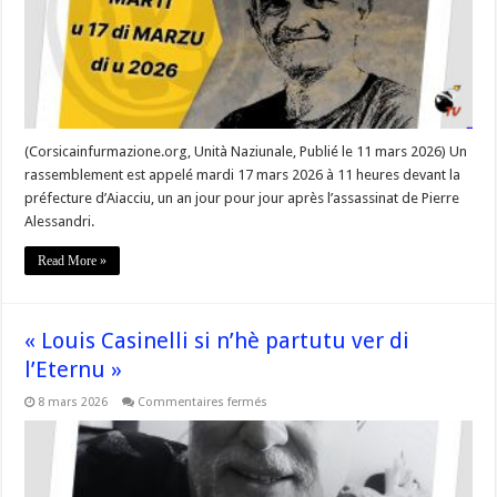
pour
la
vérité.
Rdv
le
17
mars »
(Corsicainfurmazione.org, Unità Naziunale, Publié le 11 mars 2026) Un
rassemblement est appelé mardi 17 mars 2026 à 11 heures devant la
préfecture d’Aiacciu, un an jour pour jour après l’assassinat de Pierre
Alessandri.
Read More »
« Louis Casinelli si n’hè partutu ver di
l’Eternu »
sur
8 mars 2026
Commentaires fermés
« Louis
Casinelli
si
n’hè
partutu
ver