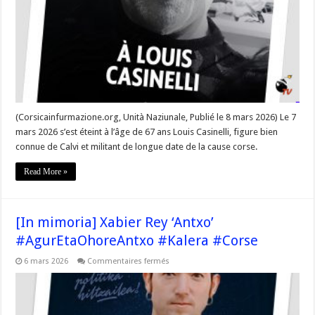
di
l’Eternu »
(Corsicainfurmazione.org, Unità Naziunale, Publié le 8 mars 2026) Le 7
mars 2026 s’est éteint à l’âge de 67 ans Louis Casinelli, figure bien
connue de Calvi et militant de longue date de la cause corse.
Read More »
[In mimoria] Xabier Rey ‘Antxo’
#AgurEtaOhoreAntxo #Kalera #Corse
sur
6 mars 2026
Commentaires fermés
[In
mimoria]
Xabier
Rey
‘Antxo’