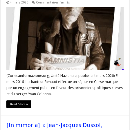
sur
4 mars 2026
Commentaires fermés
Il
y
a
10
ans
« Renaud
toujours
debout
pour
Yvan
Colonna
et
la
cause
des
prisonniers
corses »
(Corsicainfurmazione.org, Unità Naziunale, publié le 4 mars 2026) En
mars 2016, le chanteur Renaud effectue un séjour en Corse marqué
par un engagement public en faveur des prisonniers politiques corses
et du berger Yvan Colonna.
Read More »
[In mimoria] » Jean-Jacques Dussol,