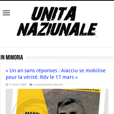
In Mimoria
« Un an sans réponses : Aiacciu se mobilise
pour la vérité. Rdv le 17 mars »
sur
11 mars 2026
Commentaires fermés
« Un
an
sans
réponses
:
Aiacciu
se
mobilise