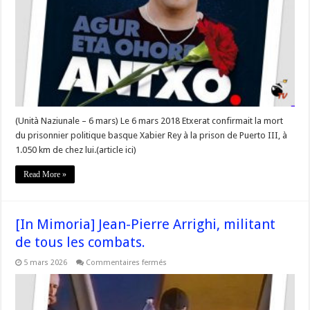
#AgurEtaOhoreAntxo
#Kalera
#Corse
(Unità Naziunale – 6 mars) Le 6 mars 2018 Etxerat confirmait la mort
du prisonnier politique basque Xabier Rey à la prison de Puerto III, à
1.050 km de chez lui.(article ici)
Read More »
[In Mimoria] Jean-Pierre Arrighi, militant
de tous les combats.
sur
5 mars 2026
Commentaires fermés
[In
Mimoria]
Jean-
Pierre
Arrighi,