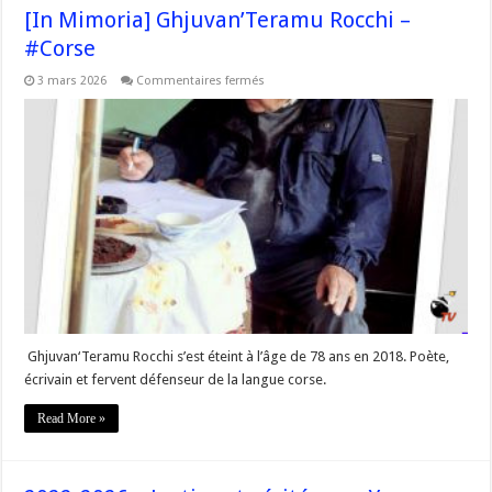
[In Mimoria] Ghjuvan’Teramu Rocchi –
#Corse
sur
3 mars 2026
Commentaires fermés
[In
Mimoria]
Ghjuvan’Teramu
Rocchi
–
#Corse
Ghjuvan‘Teramu Rocchi s’est éteint à l’âge de 78 ans en 2018. Poète,
écrivain et fervent défenseur de la langue corse.
Read More »