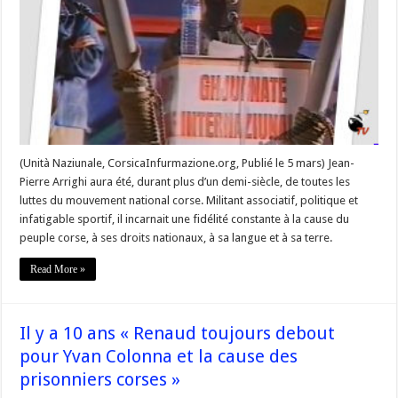
militant
de
tous
les
combats.
(Unità Naziunale, CorsicaInfurmazione.org, Publié le 5 mars) Jean-
Pierre Arrighi aura été, durant plus d’un demi-siècle, de toutes les
luttes du mouvement national corse. Militant associatif, politique et
infatigable sportif, il incarnait une fidélité constante à la cause du
peuple corse, à ses droits nationaux, à sa langue et à sa terre.
Read More »
Il y a 10 ans « Renaud toujours debout
pour Yvan Colonna et la cause des
prisonniers corses »