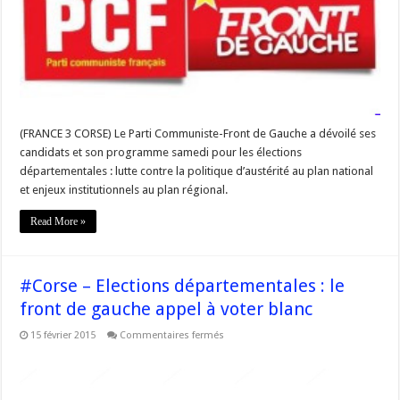
Front
de
Gauche
présents
dans
11
cantons
en
#Corse
du
Sud
(FRANCE 3 CORSE) Le Parti Communiste-Front de Gauche a dévoilé ses
candidats et son programme samedi pour les élections
départementales : lutte contre la politique d’austérité au plan national
et enjeux institutionnels au plan régional.
Read More »
#Corse – Elections départementales : le
front de gauche appel à voter blanc
sur
15 février 2015
Commentaires fermés
#Corse
–
Elections
départementales
: