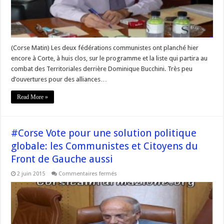
ordre
de
bataille
(Corse Matin) Les deux fédérations communistes ont planché hier
encore à Corte, à huis clos, sur le programme et la liste qui partira au
combat des Territoriales derrière Dominique Bucchini. Très peu
d’ouvertures pour des alliances…
Read More »
#Corse Vote pour une solution politique
globale: les Communistes et Citoyens du
Front de Gauche aussi
sur
2 juin 2015
Commentaires fermés
#Corse
Vote
pour
une
solution
politique
globale: