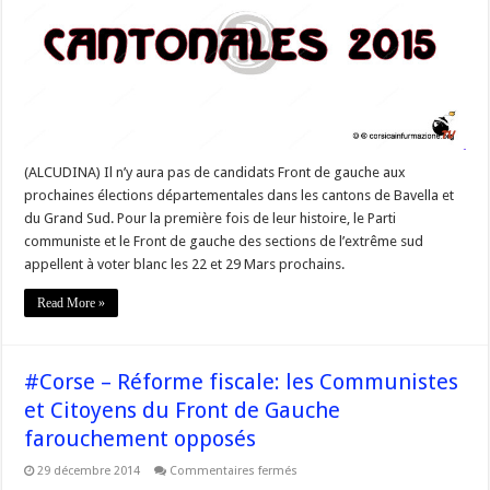
le
front
de
gauche
appel
à
voter
blanc
(ALCUDINA) Il n’y aura pas de candidats Front de gauche aux
prochaines élections départementales dans les cantons de Bavella et
du Grand Sud. Pour la première fois de leur histoire, le Parti
communiste et le Front de gauche des sections de l’extrême sud
appellent à voter blanc les 22 et 29 Mars prochains.
Read More »
#Corse – Réforme fiscale: les Communistes
et Citoyens du Front de Gauche
farouchement opposés
sur
29 décembre 2014
Commentaires fermés
#Corse