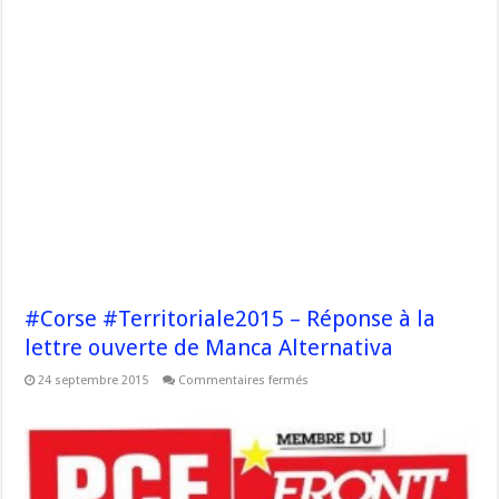
#Corse #Territoriale2015 – Réponse à la
lettre ouverte de Manca Alternativa
sur
24 septembre 2015
Commentaires fermés
#Corse
#Territoriale2015
–
Réponse
à
la
lettre
ouverte