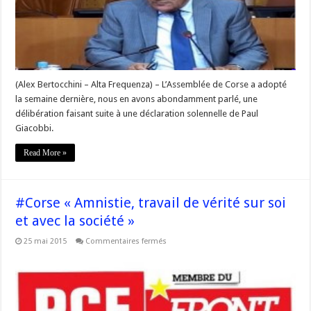
les
Communistes
et
Citoyens
du
Front
de
Gauche
aussi
(Alex Bertocchini – Alta Frequenza) – L’Assemblée de Corse a adopté
la semaine dernière, nous en avons abondamment parlé, une
délibération faisant suite à une déclaration solennelle de Paul
Giacobbi.
Read More »
#Corse « Amnistie, travail de vérité sur soi
et avec la société »
sur
25 mai 2015
Commentaires fermés
#Corse
« Amnistie,
travail
de
vérité
sur
soi