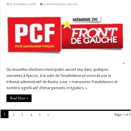
sur
8 novembre 2014
Commentaires fermés
#Corse
APPEL
pour
une
liste
du
Front
de
gauche
avec
toutes
ses
composantes
dès
le
1er
tour
De nouvelles élections municipales auront lieu dans quelques
des
semaines à Ajaccio, à la suite de l’invalidation prononcée par le
Municipales
à
tribunal administratif de Bastia, pour « manœuvres frauduleuses et
Ajaccio
nombre significatif d’émargements irréguliers. »
Read More »
1
2
3
4
5
»
Page 1 of 5