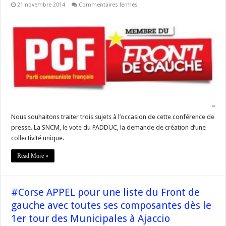
sur
21 novembre 2014
Commentaires fermés
#Corse
#Padduc
#SNCM
et
Collectivité
Unique:
Conférence
de
presse
PCF
et
Front
de
Gauche
Nous souhaitons traiter trois sujets à l’occasion de cette conférence de
presse. La SNCM, le vote du PADDUC, la demande de création d’une
collectivité unique.
Read More »
#Corse APPEL pour une liste du Front de
gauche avec toutes ses composantes dès le
1er tour des Municipales à Ajaccio