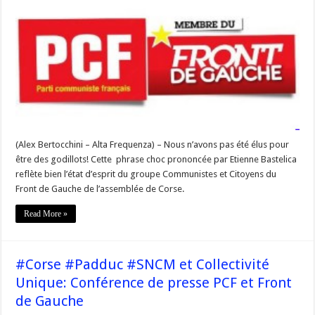
–
Réforme
fiscale:
les
Communistes
et
Citoyens
du
Front
de
Gauche
farouchement
opposés
(Alex Bertocchini – Alta Frequenza) – Nous n’avons pas été élus pour
être des godillots! Cette phrase choc prononcée par Etienne Bastelica
reflète bien l’état d’esprit du groupe Communistes et Citoyens du
Front de Gauche de l’assemblée de Corse.
Read More »
#Corse #Padduc #SNCM et Collectivité
Unique: Conférence de presse PCF et Front
de Gauche