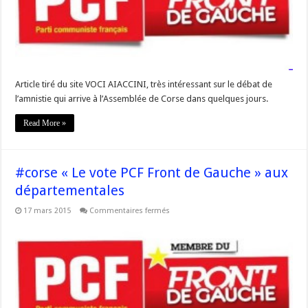
et
avec
la
société »
Article tiré du site VOCI AIACCINI, très intéressant sur le débat de
l’amnistie qui arrive à l’Assemblée de Corse dans quelques jours.
Read More »
#corse « Le vote PCF Front de Gauche » aux
départementales
sur
17 mars 2015
Commentaires fermés
#corse
« Le
vote
PCF
Front
de
Gauche »
aux
départementales