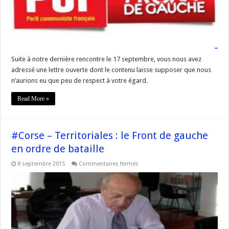
de
Manca
Alternativa
Suite à notre dernière rencontre le 17 septembre, vous nous avez
adressé une lettre ouverte dont le contenu laisse supposer que nous
n’aurions eu que peu de respect à votre égard.
Read More »
#Corse – Territoriales : le Front de gauche
en ordre de bataille
sur
8 septembre 2015
Commentaires fermés
#Corse
–
Territoriales
:
le
Front
de
gauche
en