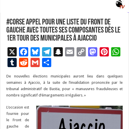
#Corse APPEL pour une liste du Front de
gauche avec toutes ses composantes dès le
1er tour des Municipales à Ajaccio
X
F
Bl
T
S
E
C
M
Pi
W
ac
u
el
n
m
o
as
nt
h
T
R
G
P
e
es
e
a
ai
p
to
er
at
u
e
m
ar
De nouvelles élections municipales auront lieu dans quelques
b
ky
gr
p
l
y
d
es
s
m
d
ai
ta
semaines à Ajaccio, à la suite de l’invalidation prononcée par le
o
a
c
Li
o
t
p
bl
di
l
g
tribunal administratif de Bastia, pour « manœuvres frauduleuses et
o
m
h
n
n
p
nombre significatif d’émargements irréguliers. »
r
t
er
k
at
k
L’occasion est
fournie pour
le Front de
gauche de