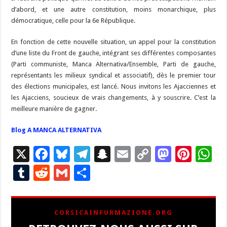
d’abord, et une autre constitution, moins monarchique, plus
démocratique, celle pour la 6e République.
En fonction de cette nouvelle situation, un appel pour la constitution
d’une liste du Front de gauche, intégrant ses différentes composantes
(Parti communiste, Manca Alternativa/Ensemble, Parti de gauche,
représentants les milieux syndical et associatif), dès le premier tour
des élections municipales, est lancé. Nous invitons les Ajacciennes et
les Ajacciens, soucieux de vrais changements, à y souscrire. C’est la
meilleure manière de gagner.
Blog A MANCA ALTERNATIVA
X
F
Bl
T
S
E
C
M
Pi
W
ac
u
el
n
m
o
as
nt
h
T
R
G
P
e
es
e
a
ai
p
to
er
at
u
e
m
ar
b
ky
gr
p
l
y
d
es
s
m
d
ai
ta
CORSICAINFURMAZIONE.ORG
o
a
c
Li
o
t
p
bl
di
l
g