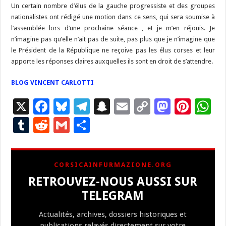
Un certain nombre d’élus de la gauche progressiste et des groupes
nationalistes ont rédigé une motion dans ce sens, qui sera soumise à
l’assemblée lors d’une prochaine séance , et je m’en réjouis. Je
n’imagine pas qu’elle n’ait pas de suite, pas plus que je n’imagine que
le Président de la République ne reçoive pas les élus corses et leur
apporte les réponses claires auxquelles ils sont en droit de s’attendre.
BLOG VINCENT CARLOTTI
X
F
Bl
T
S
E
C
M
Pi
W
ac
u
el
n
m
o
as
nt
h
T
R
G
P
e
es
e
a
ai
p
to
er
at
u
e
m
ar
b
ky
gr
p
l
y
d
es
s
m
d
ai
ta
CORSICAINFURMAZIONE.ORG
o
a
c
Li
o
t
p
bl
di
l
g
RETROUVEZ-NOUS AUSSI SUR
o
m
h
n
n
p
r
t
er
TELEGRAM
k
at
k
Actualités, archives, dossiers historiques et
publications relayés directement sur votre