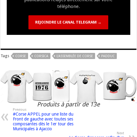
téléphone.
REJOINDRE LE CANAL TELEGRAM →
Tags
CORSE
CORSICA
L'ASSEMBLÉE DE CORSE
PADDUC
Produits à partir de 13e
Previous
#Corse APPEL pour une liste du
Front de gauche avec toutes ses
composantes dès le 1er tour des
Municipales à Ajaccio
Next