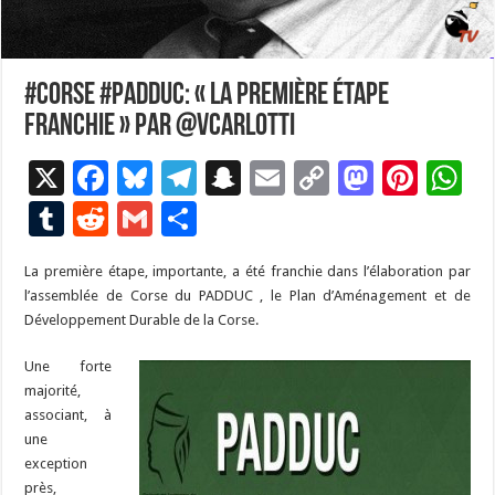
#Corse #PADDUC: « La première étape
franchie » par @VCarlotti
X
F
Bl
T
S
E
C
M
Pi
W
ac
u
el
n
m
o
as
nt
h
T
R
G
P
e
es
e
a
ai
p
to
er
at
u
e
m
ar
La première étape, importante, a été franchie dans l’élaboration par
b
ky
gr
p
l
y
d
es
s
m
d
ai
ta
l’assemblée de Corse du PADDUC , le Plan d’Aménagement et de
o
a
c
Li
o
t
p
bl
di
l
g
Développement Durable de la Corse.
o
m
h
n
n
p
r
t
er
Une forte
k
at
k
majorité,
associant, à
une
exception
près,