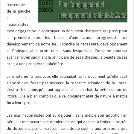
l’ensemble
de la gauche
et les
nationalistes
s’est dégagée pour approuver un document charpenté qui pose pour
la première fois les bases d’une vision progressiste du
développement de notre Île. Il concilie le necessaire développement
et l’indispensable protection , sans lesquels la Corse ne pourrait
avancer qu’en sacrifiant la principale de ses richesses, la beauté de ses
sites, à une prospérité ephémère.
La droite ne l’a pas voté: elle souhaitait, et le document qu’elle avait
élaboré n’en faisait pas mystère, la “désanctuarisation” de la Corse,
c’est à dire , puisqu’il faut appeller chat un chat, la bétonisation du
littoral. Elle a bien compris que ce document était de nature à mettre
fin à leurs projets.
Les élus nationalistes ont su déjouer , sans mettre son adoption en
péril, les manoeuvres de dernière heure qui visaient à limiter la portée
du document, par un exécutif sans doute soumis aux pressions que