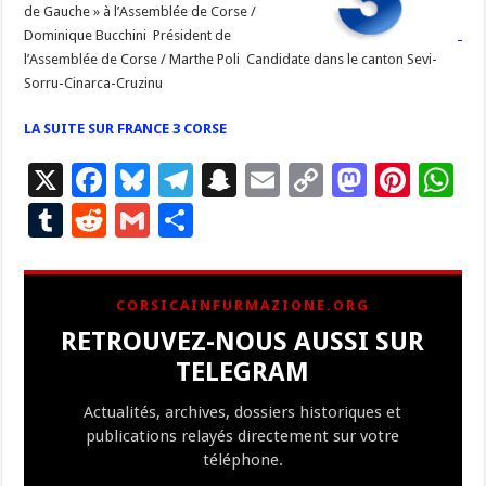
de Gauche » à l’Assemblée de Corse /
Dominique Bucchini Président de
l’Assemblée de Corse / Marthe Poli Candidate dans le canton Sevi-
Sorru-Cinarca-Cruzinu
LA SUITE SUR FRANCE 3 CORSE
X
F
Bl
T
S
E
C
M
Pi
W
ac
u
el
n
m
o
as
nt
h
T
R
G
P
e
es
e
a
ai
p
to
er
at
u
e
m
ar
b
ky
gr
p
l
y
d
es
s
m
d
ai
ta
CORSICAINFURMAZIONE.ORG
o
a
c
Li
o
t
p
bl
di
l
g
RETROUVEZ-NOUS AUSSI SUR
o
m
h
n
n
p
r
t
er
TELEGRAM
k
at
k
Actualités, archives, dossiers historiques et
publications relayés directement sur votre
téléphone.