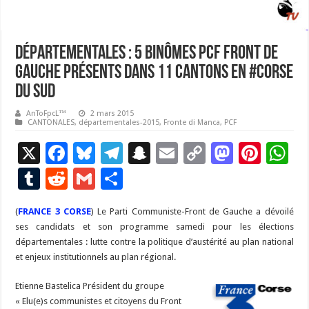
Départementales : 5 binômes PCF Front de
Gauche présents dans 11 cantons en #Corse
du Sud
AnToFpcL™
2 mars 2015
CANTONALES
,
départementales-2015
,
Fronte di Manca
,
PCF
X
F
Bl
T
S
E
C
M
Pi
W
ac
u
el
n
m
o
as
nt
h
T
R
G
P
e
es
e
a
ai
p
to
er
at
u
e
m
ar
(
FRANCE 3 CORSE
b
) Le Parti Communiste-Front de Gauche a dévoilé
ky
gr
p
l
y
d
es
s
m
d
ai
ta
ses candidats et son programme samedi pour les élections
o
a
c
Li
o
t
p
bl
di
l
g
départementales : lutte contre la politique d’austérité au plan national
o
m
h
n
n
p
et enjeux institutionnels au plan régional.
r
t
er
k
at
k
Etienne Bastelica Président du groupe
« Elu(e)s communistes et citoyens du Front