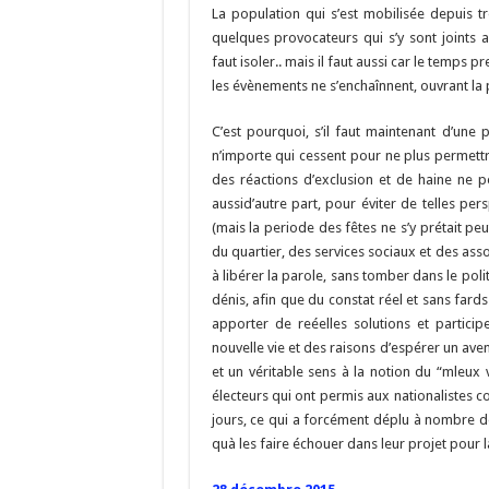
La population qui s’est mobilisée depuis 
quelques provocateurs qui s’y sont joints a
faut isoler.. mais il faut aussi car le temps 
les évènements ne s’enchaînnent, ouvrant la 
C’est pourquoi, s’il faut maintenant d’un
n’importe qui cessent pour ne plus permettr
des réactions d’exclusion et de haine ne 
aussid’autre part, pour éviter de telles pe
(mais la periode des fêtes ne s’y prétait peu
du quartier, des services sociaux et des asso
à libérer la parole, sans tomber dans le poli
dénis, afin que du constat réel et sans far
apporter de reéelles solutions et partic
nouvelle vie et des raisons d’espérer un aven
et un véritable sens à la notion du “mleux 
électeurs qui ont permis aux nationalistes cor
jours, ce qui a forcément déplu à nombre 
quà les faire échouer dans leur projet pour 