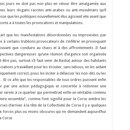
trois jours ne doit pas non plus en retour être amalgamée aux
vec leurs slogans racistes anti-arabes ou anti-musulmans qu’il
presse que les politiques nouvellement élus agissent vite avant que
porte a à toutes les provocations et manipulations.
e part que les manifestations désordonnées ou improvisées par
e à certains trublions provocateurs de s’infiltrer en provoquant
pouvant que conduire au chaos et à des affrontements .Il faut
rspectives dangereuses qu’une réunion d’urgence soit organisée
t-être pas, surtout s’il faut venir de Bastia) autour des habitants
ciations y travaillant pour les écouter, sans tabous, en les aidant
tiquement correct, pous les inciter à délaisser les non-dits ou les
ds…Et ce afin que les responsables de tous ordres puissent enfin
iper par une action pédagogique et concertée à redonner une
ir serein à ce quartier qui permettrait enfin un véritable contenu
vivre ensemble”, comme l’ont signifié pour la Corse entière les
ses d’arriver à la tête de la Collectivité de Corse il y a quelques
de forces plus ou moins obscures qui ne demandent aujourd’hui
la Corse