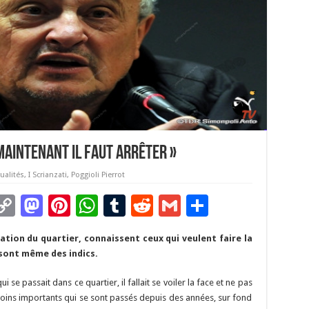
aintenant il faut arrêter »
ualités
,
I Scrianzati
,
Poggioli Pierrot
C
M
Pi
W
T
R
G
P
m
o
as
nt
h
u
e
m
ar
lation du quartier, connaissent ceux qui veulent faire la
i
p
to
er
at
m
d
ai
ta
 sont même des indics.
y
d
es
sA
bl
di
l
g
 se passait dans ce quartier, il fallait se voiler la face et ne pas
Li
o
t
p
r
t
er
 moins importants qui se sont passés depuis des années, sur fond