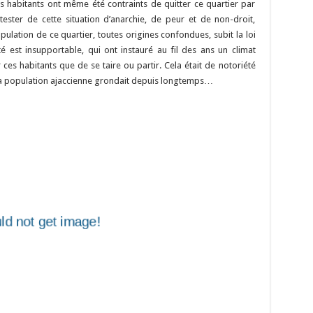
n
n
p
ns habitants ont même été contraints de quitter ce quartier par
tester de cette situation d’anarchie, de peur et de non-droit,
k
pulation de ce quartier, toutes origines confondues, subit la loi
é est insupportable, qui ont instauré au fil des ans un climat
r ces habitants que de se taire ou partir. Cela était de notoriété
t la population ajaccienne grondait depuis longtemps…