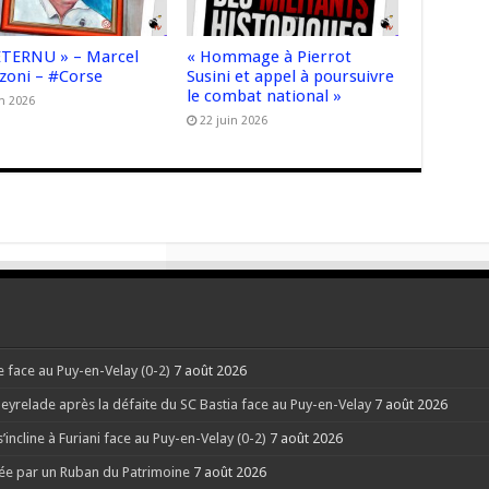
’ETERNU » – Marcel
« Hommage à Pierrot
zoni – #Corse
Susini et appel à poursuivre
le combat national »
in 2026
22 juin 2026
ne face au Puy-en-Velay (0-2)
7 août 2026
eyrelade après la défaite du SC Bastia face au Puy-en-Velay
7 août 2026
’incline à Furiani face au Puy-en-Velay (0-2)
7 août 2026
sée par un Ruban du Patrimoine
7 août 2026