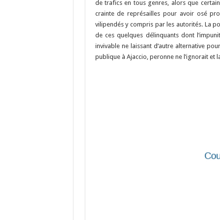
o
m
h
de trafics en tous genres, alors que certai
crainte de représailles pour avoir osé pro
k
at
vilipendés y compris par les autorités. La po
de ces quelques délinquants dont l’impunit
invivable ne laissant d‘autre alternative pou
publique à Ajaccio, peronne ne l’ignorait e