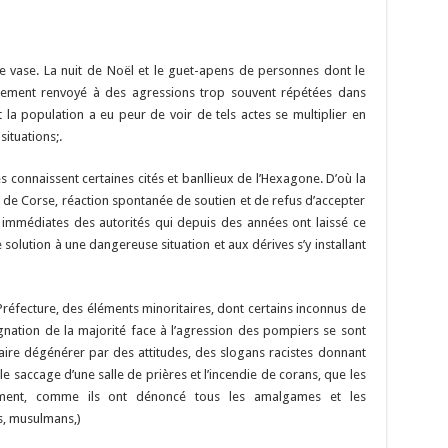
e vase. La nuit de Noël et le guet-apens de personnes dont le
eusement renvoyé à des agressions trop souvent répétées dans
t la population a eu peur de voir de tels actes se multiplier en
ituations;.
s connaissent certaines cités et banllieux de l’Hexagone. D’où la
e de Corse, réaction spontanée de soutien et de refus d’accepter
immédiates des autorités qui depuis des années ont laissé ce
solution à une dangereuse situation et aux dérives s’y installant
 Préfecture, des éléments minoritaires, dont certains inconnus de
dignation de la majorité face à l’agression des pompiers se sont
aire dégénérer par des attitudes, des slogans racistes donnant
le saccage d’une salle de prières et l’incendie de corans, que les
ement, comme ils ont dénoncé tous les amalgames et les
s, musulmans,)