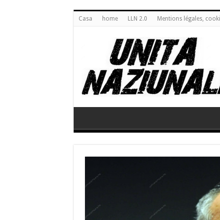
Casa
home
LLN 2.0
Mentions légales, cook