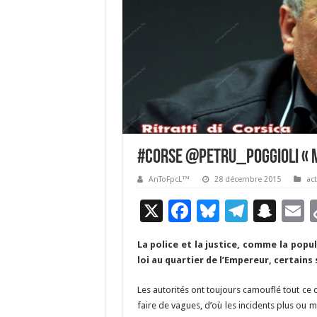
#Corse @Petru_Poggioli « M
AnToFpcL™
28 décembre 2015
act
X
F
Bl
T
S
E
ac
u
el
n
La police et la justice, comme la popu
e
es
e
a
a
loi au quartier de l’Empereur, certains
b
ky
gr
p
l
Les autorités ont toujours camouflé tout ce qui
o
a
c
faire de vagues, d’où les incidents plus ou