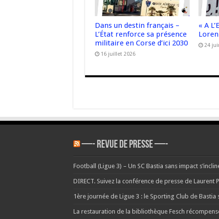
Dans un destin français –
« A L
L’État renforce sa présence
Loren
militaire en Corse d’ici 2030
24 ju
16 juillet 2026
—- REVUE DE PRESSE —-
Football (Ligue 3) – Un SC Bastia sans impact s’incli
DIRECT. Suivez la conférence de presse de Laurent P
1ère journée de Ligue 3 : le Sporting Club de Bastia s
La restauration de la bibliothèque Fesch récompen