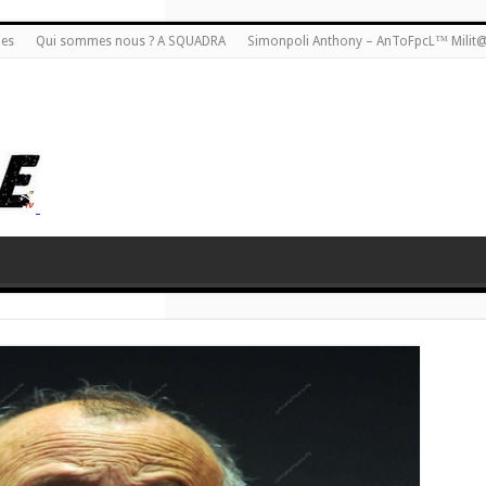
ies
Qui sommes nous ? A SQUADRA
Simonpoli Anthony – AnToFpcL™ Milit