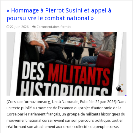
« Hommage à Pierrot Susini et appel à
poursuivre le combat national »
sur
22 juin 2026
Commentaires fermés
« Hommage
à
Pierrot
Susini
et
appel
à
poursuivre
le
combat
national »
(Corsicainfurmazione.org, Unità Naziunale, Publié le 22 juin 2026) Dans
un texte publié au moment de l’examen du projet d’autonomie de la
Corse par le Parlement français, un groupe de militants historiques du
mouvement national corse revient sur son parcours politique, tout en
réaffirmant son attachement aux droits collectifs du peuple corse.