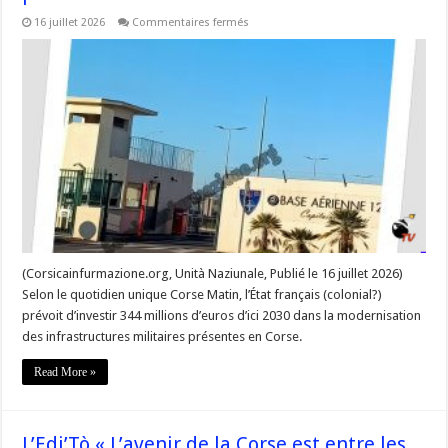
sur
16 juillet 2026
Commentaires fermés
Dans
un
destin
français
–
L’État
renforce
sa
présence
militaire
en
Corse
d’ici
2030
(Corsicainfurmazione.org, Unità Naziunale, Publié le 16 juillet 2026)
Selon le quotidien unique Corse Matin, l’État français (colonial?)
prévoit d’investir 344 millions d’euros d’ici 2030 dans la modernisation
des infrastructures militaires présentes en Corse.
Read More »
L’Edi’Tò « L’avenir de la Corse est entre les