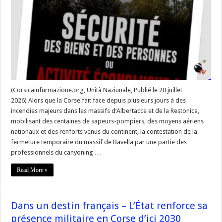
Solenzara
:
« Face
aux
incendies,
la
prudence
avant
tout
à
Bavella »
(Corsicainfurmazione.org, Unità Naziunale, Publié le 20 juillet
2026) Alors que la Corse fait face depuis plusieurs jours à des
incendies majeurs dans les massifs d’Albertacce et de la Restonica,
mobilisant des centaines de sapeurs-pompiers, des moyens aériens
nationaux et des renforts venus du continent, la contestation de la
fermeture temporaire du massif de Bavella par une partie des
professionnels du canyoning …
Read More »
Dans un destin français – L’État renforce sa
présence militaire en Corse d’ici 2030