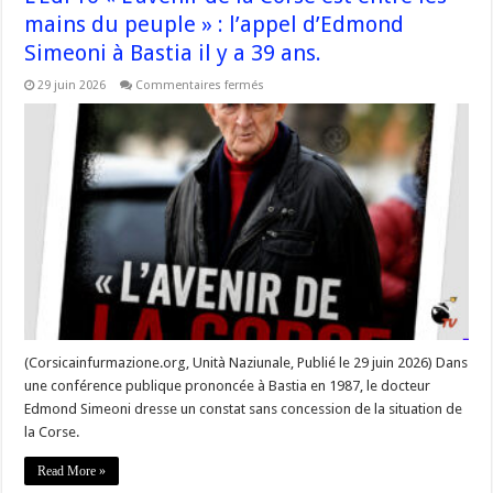
mains du peuple » : l’appel d’Edmond
Simeoni à Bastia il y a 39 ans.
sur
29 juin 2026
Commentaires fermés
L’Edi’Tò
«
L’avenir
de
la
Corse
est
entre
les
mains
du
peuple
»
:
l’appel
d’Edmond
Simeoni
à
Bastia
(Corsicainfurmazione.org, Unità Naziunale, Publié le 29 juin 2026) Dans
il
une conférence publique prononcée à Bastia en 1987, le docteur
y
a
Edmond Simeoni dresse un constat sans concession de la situation de
39
ans.
la Corse.
Read More »