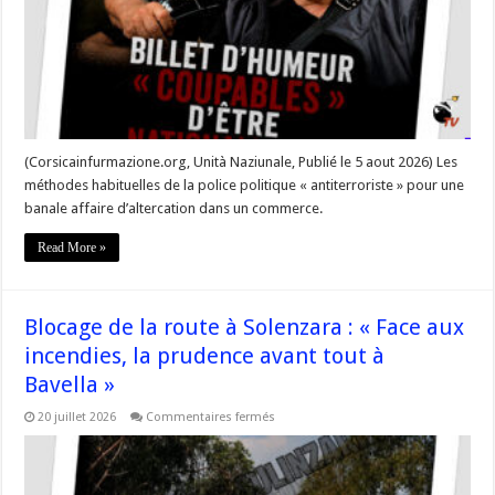
(Corsicainfurmazione.org, Unità Naziunale, Publié le 5 aout 2026) Les
méthodes habituelles de la police politique « antiterroriste » pour une
banale affaire d’altercation dans un commerce.
Read More »
Blocage de la route à Solenzara : « Face aux
incendies, la prudence avant tout à
Bavella »
sur
20 juillet 2026
Commentaires fermés
Blocage
de
la
route
à