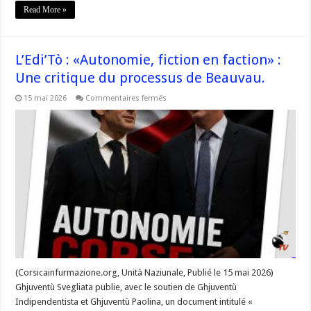
Read More »
L’Edi’Tò : «Autonomie, fiction en faction» :
Une critique du processus de Beauvau.
sur
15 mai 2026
Commentaires fermés
L’Edi’Tò
:
«Autonomie,
fiction
en
faction»
:
Une
critique
du
processus
de
Beauvau.
(Corsicainfurmazione.org, Unità Naziunale, Publié le 15 mai 2026)
Ghjuventù Svegliata publie, avec le soutien de Ghjuventù
Indipendentista et Ghjuventù Paolina, un document intitulé «