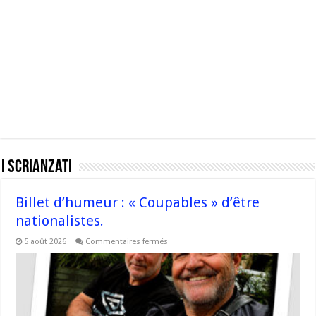
I Scrianzati
Billet d’humeur : « Coupables » d’être
nationalistes.
sur
5 août 2026
Commentaires fermés
Billet
d’humeur
:
«
Coupables
»
d’être
nationalistes.