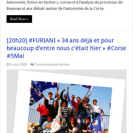
Autonomie, fiction en faction », consacré à l’analyse du processus de
Beauvau et aux débats autour de l’autonomie de la Corse.
Read More »
[20h20] #FURIANI « 34 ans déjà et pour
beaucoup d’entre nous c’était hier » #Corse
#5Mai
sur
5 mai 2026
Commentaires fermés
[20h20]
#FURIANI
« 34
ans
déjà
et
pour
beaucoup
d’entre
nous
c’était
hier »
#Corse
#5Mai