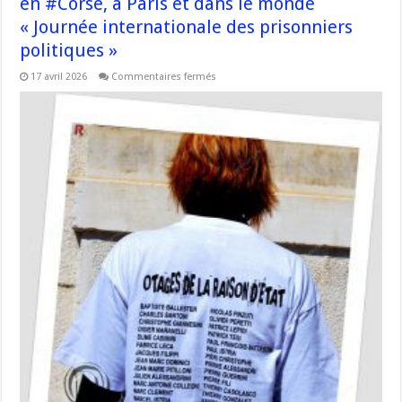
en #Corse, à Paris et dans le monde
« Journée internationale des prisonniers
politiques »
sur
17 avril 2026
Commentaires fermés
Il
y
a
22
ans
:
17
avril
2004
–
17
avril
2026
en
#Corse,
à
Paris
et
dans
le
monde
« Journée
internationale
des
prisonniers
politiques »