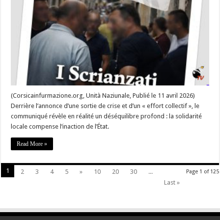
destin
Français
:
La
Corse
paie
ce
que
l’État
refuse
d’assumer »
(Corsicainfurmazione.org, Unità Naziunale, Publié le 11 avril 2026)
Derrière l’annonce d’une sortie de crise et d’un « effort collectif », le
communiqué révèle en réalité un déséquilibre profond : la solidarité
locale compense l’inaction de l’État.
Read More »
1
2
3
4
5
»
10
20
30
...
Page 1 of 125
Last »