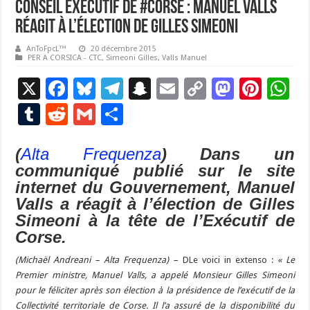
Conseil Exécutif de #Corse : Manuel Valls
réagit à l’élection de Gilles Simeoni
AnToFpcL™
20 décembre 2015
PER A CORSICA - CTC
,
Simeoni Gilles
,
Valls Manuel
X
F
Bl
T
S
E
C
M
Pi
W
ac
u
el
n
m
o
as
nt
h
T
R
G
P
e
es
e
a
ai
p
to
er
at
u
e
m
ar
b
ky
gr
p
l
y
d
es
s
(
Alta Frequenza
) Dans un
m
d
ai
ta
communiqué publié sur le site
o
a
c
Li
o
t
p
bl
di
l
g
internet du Gouvernement, Manuel
o
m
h
n
n
p
r
t
er
Valls a réagit à l’élection de Gilles
k
at
k
Simeoni à la tête de l’Exécutif de
Corse.
(Michaël Andreani – Alta Frequenza) –
DLe voici in extenso :
« Le
Premier ministre, Manuel Valls, a appelé Monsieur Gilles Simeoni
pour le féliciter après son élection à la présidence de l’exécutif de la
Collectivité territoriale de Corse. Il l’a assuré de la disponibilité du