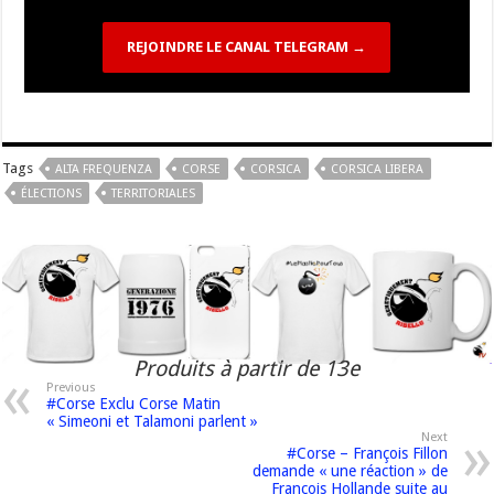
REJOINDRE LE CANAL TELEGRAM →
Tags
ALTA FREQUENZA
CORSE
CORSICA
CORSICA LIBERA
ÉLECTIONS
TERRITORIALES
Produits à partir de 13e
Previous
#Corse Exclu Corse Matin
« Simeoni et Talamoni parlent »
Next
#Corse – François Fillon
demande « une réaction » de
François Hollande suite au