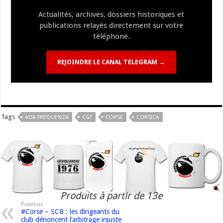
k
at
k
Actualités, archives, dossiers historiques et
publications relayés directement sur votre
téléphone.
REJOINDRE LE CANAL TELEGRAM →
Tags
ALTA FREQUENZA
CGT
CORSE
CORSICA
Produits à partir de 13e
Previous
#Corse – SCB : les dirigeants du
club dénoncent l’arbitrage injuste