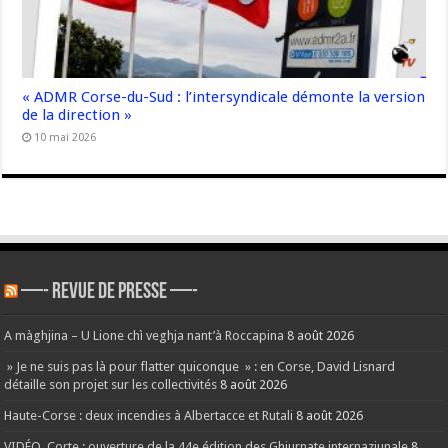
« ADMR Corse-du-Sud : l’intersyndicale démonte la version
de la direction »
10 mai 2026
—- REVUE DE PRESSE —-
A màghjina – U Lione chì veghja nant’à Roccapina
8 août 2026
» Je ne suis pas là pour flatter quiconque » : en Corse, David Lisnard
détaille son projet sur les collectivités
8 août 2026
Haute-Corse : deux incendies à Albertacce et Rutali
8 août 2026
VIDÉO. Corte : ouverture de la 44e édition des Ghjurnate internaziunale
8