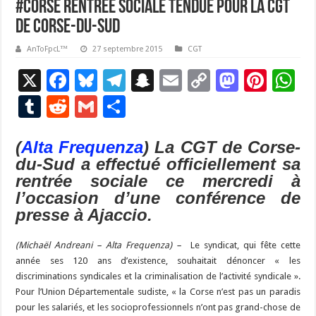
#Corse Rentrée sociale tendue pour la CGT
de Corse-du-Sud
AnToFpcL™
27 septembre 2015
CGT
X
F
Bl
T
S
E
C
M
Pi
W
ac
u
el
n
m
o
as
nt
h
T
R
G
P
e
es
e
a
ai
p
to
er
at
u
e
m
ar
b
ky
gr
p
l
y
d
es
s
(
Alta Frequenza
) La CGT de Corse-
m
d
ai
ta
du-Sud a effectué officiellement sa
o
a
c
Li
o
t
p
bl
di
l
g
rentrée sociale ce mercredi à
o
m
h
n
n
p
r
t
er
l’occasion d’une conférence de
k
at
k
presse à Ajaccio.
(Michaël Andreani – Alta Frequenza) –
Le syndicat, qui fête cette
année ses 120 ans d’existence, souhaitait dénoncer « les
discriminations syndicales et la criminalisation de l’activité syndicale ».
Pour l’Union Départementale sudiste, « la Corse n’est pas un paradis
pour les salariés, et les socioprofessionnels n’ont pas grand-chose de