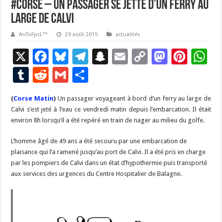
#Corse – Un passager se jette d’un ferry au
large de Calvi
AnToFpcL™
29 août 2015
actualités
X
F
Bl
T
S
E
C
M
Pi
W
ac
u
el
n
m
o
as
nt
h
T
R
G
P
e
es
e
a
ai
p
to
er
at
u
e
m
ar
(
Corse Matin
b
)
Un passager voyageant à bord d’un ferry au large de
ky
gr
p
l
y
d
es
s
m
d
ai
ta
Calvi s’est jeté à l’eau ce vendredi matin depuis l’embarcation. Il était
o
a
c
Li
o
t
p
bl
di
l
g
environ 8h lorsqu’il a été repéré en train de nager au milieu du golfe.
o
m
h
n
n
p
r
t
er
L’homme âgé de 49 ans a été secouru par une embarcation de
k
at
k
plaisance qui l’a ramené jusqu’au port de Calvi. Il a été pris en charge
par les pompiers de Calvi dans un état d’hypothermie puis transporté
aux services des urgences du Centre Hospitalier de Balagne.