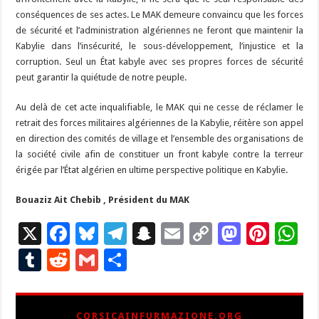
conséquences de ses actes. Le MAK demeure convaincu que les forces
de sécurité et l’administration algériennes ne feront que maintenir la
Kabylie dans l’insécurité, le sous-développement, l’injustice et la
corruption. Seul un État kabyle avec ses propres forces de sécurité
peut garantir la quiétude de notre peuple.
Au delà de cet acte inqualifiable, le MAK qui ne cesse de réclamer le
retrait des forces militaires algériennes de la Kabylie, réitère son appel
en direction des comités de village et l’ensemble des organisations de
la société civile afin de constituer un front kabyle contre la terreur
érigée par l’État algérien en ultime perspective politique en Kabylie.
Bouaziz Ait Chebib , Président du MAK
X
F
Bl
T
S
E
C
M
Pi
W
ac
u
el
n
m
o
as
nt
h
T
R
G
P
e
es
e
a
ai
p
to
er
at
u
e
m
ar
b
ky
gr
p
l
y
d
es
s
m
d
ai
ta
CORSICAINFURMAZIONE.ORG