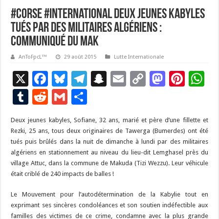
#Corse #International Deux jeunes kabyles
tués par des militaires algériens :
Communiqué du MAK
AnToFpcL™
29 août 2015
Lutte Internationale
X
F
Bl
T
S
E
C
M
Pi
W
ac
u
el
n
m
o
as
nt
h
T
R
G
P
e
es
e
a
ai
p
to
er
at
u
e
m
ar
Deux jeunes kabyles, Sofiane, 32 ans, marié et père d’une fillette et
b
ky
gr
p
l
y
d
es
s
m
d
ai
ta
Rezki, 25 ans, tous deux originaires de Tawerga (Bumerdes) ont été
o
a
c
Li
o
t
p
bl
di
l
g
tués puis brûlés dans la nuit de dimanche à lundi par des militaires
o
m
h
n
n
p
algériens en stationnement au niveau du lieu-dit Lemghasel près du
r
t
er
village Attuc, dans la commune de Makuda (Tizi Wezzu). Leur véhicule
k
at
k
était criblé de 240 impacts de balles !
Le Mouvement pour l’autodétermination de la Kabylie tout en
exprimant ses sincères condoléances et son soutien indéfectible aux
familles des victimes de ce crime, condamne avec la plus grande