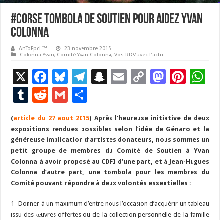
#Corse Tombola de soutien pour aidez Yvan
Colonna
AnToFpcL™
23 novembre 2015
Colonna Yvan
,
Comité Yvan Colonna
,
Vos RDV avec l'actu
X
F
Bl
T
S
E
C
M
Pi
W
ac
u
el
n
m
o
as
nt
h
T
R
G
P
e
es
e
a
ai
p
to
er
at
u
e
m
ar
(
article du 27 aout 2015
b
ky
gr
) Après l’heureuse initiative de deux
p
l
y
d
es
s
m
d
ai
ta
expositions rendues possibles selon l’idée de Génaro et la
o
a
c
Li
o
t
p
bl
di
l
g
généreuse implication d’artistes donateurs, nous sommes un
o
m
h
n
n
p
petit groupe de membres du Comité de Soutien à Yvan
r
t
er
Colonna à avoir proposé au CDFI d’une part, et à Jean-Hugues
k
at
k
Colonna d’autre part, une tombola pour les membres du
Comité pouvant répondre à deux volontés essentielles :
1- Donner à un maximum d’entre nous l’occasion d’acquérir un tableau
issu des œuvres offertes ou de la collection personnelle de la famille