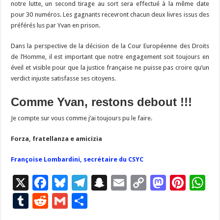
notre lutte, un second tirage au sort sera effectué à la même date
pour 30 numéros. Les gagnants recevront chacun deux livres issus des
préférés lus par Yvan en prison.
Dans la perspective de la décision de la Cour Européenne des Droits
de l’Homme, il est important que notre engagement soit toujours en
éveil et visible pour que la justice française ne puisse pas croire qu’un
verdict injuste satisfasse ses citoyens.
Comme Yvan, restons debout !!!
Je compte sur vous comme j’ai toujours pu le faire.
Forza, fratellanza e amicizia
Françoise Lombardini, secrétaire du CSYC
X
F
Bl
T
S
E
C
M
Pi
W
ac
u
el
n
m
o
as
nt
h
T
R
G
P
e
es
e
a
ai
p
to
er
at
u
e
m
ar