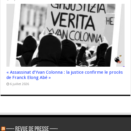
« Assassinat d’Yvan Colonna : la justice confirme le procès
de Franck Elong Abé »
6 juillet 2026
—- REVUE DE PRESSE —-