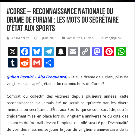
#Corse – Reconnaissance nationale du
drame de Furiani : les mots du Secrétaire
d’État aux Sports
AnToFpcL™
8 juin 2015
actualités
,
Furiani u 5 di maghju 92
X
F
Bl
T
S
E
C
M
Pi
W
ac
u
el
n
m
o
as
nt
h
T
R
G
P
e
es
e
a
ai
p
to
er
at
u
e
m
ar
(
Julien Pernici – Alta Frequenza
b
ky
gr
p
) –
Et si le drame de Furiani, plus de
l
y
d
es
s
m
d
ai
ta
vingt-trois ans après, était enfin reconnu hors de Corse ?
o
a
c
Li
o
t
p
bl
di
l
g
Combat du collectif des victimes depuis plusieurs années, cette
o
m
h
n
n
p
r
t
er
reconnaissance n’a jamais été ne serait-ce qu’actée par les divers
k
at
k
ministres ou secrétaires d’État aux Sports qui se sont succédé, et très
timidement mise en place lors du vingtième anniversaire du côté des
instances du football devant l’ampleur du tollé suscité par l’éventualité
de voir des matches se jouer le jour du vingtième anniversaire de la