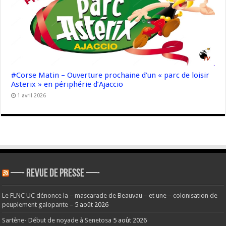
#Corse Matin – Ouverture prochaine d’un « parc de loisir
Asterix » en périphérie d’Ajaccio
1 avril 2026
—- REVUE DE PRESSE —-
Le FLNC UC dénonce la – mascarade de Beauvau – et une – colonisation de
peuplement galopante –
5 août 2026
Sartène- Début de noyade à Senetosa
5 août 2026