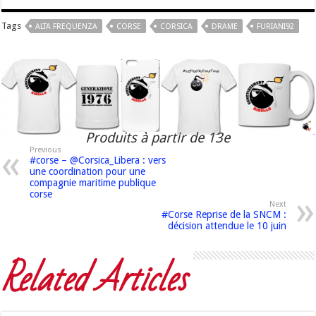
Tags
ALTA FREQUENZA
CORSE
CORSICA
DRAME
FURIANI92
Produits à partir de 13e
Previous
#corse – @Corsica_Libera : vers
une coordination pour une
compagnie maritime publique
corse
Next
#Corse Reprise de la SNCM :
décision attendue le 10 juin
Related Articles