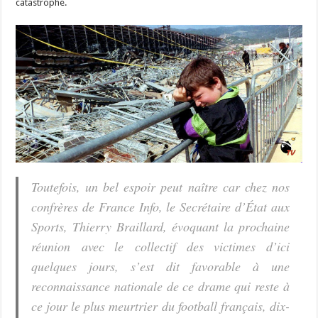
catastrophe.
Toutefois, un bel espoir peut naître car chez nos
confrères de France Info, le Secrétaire d’État aux
Sports, Thierry Braillard, évoquant la prochaine
réunion avec le collectif des victimes d’ici
quelques jours, s’est dit favorable à une
reconnaissance nationale de ce drame qui reste à
ce jour le plus meurtrier du football français, dix-