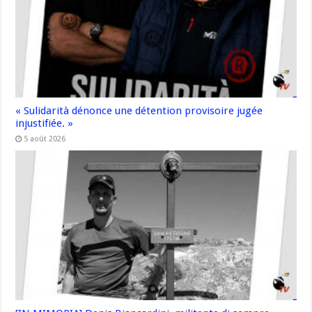
« Sulidarità dénonce une détention provisoire jugée
injustifiée. »
5 août 2026