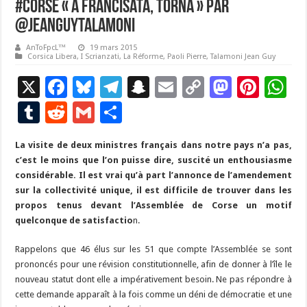
#Corse « A francisata, torna » Par
@JeanGuyTalamoni
AnToFpcL™
19 mars 2015
Corsica Libera
,
I Scrianzati
,
La Réforme
,
Paoli Pierre
,
Talamoni Jean Guy
X
F
Bl
T
S
E
C
M
Pi
W
ac
u
el
n
m
o
as
nt
h
T
R
G
P
e
es
e
a
ai
p
to
er
at
u
e
m
ar
La visite de deux ministres français dans notre pays n’a pas,
b
ky
gr
p
l
y
d
es
s
m
d
ai
ta
c’est le moins que l’on puisse dire, suscité un enthousiasme
o
a
c
Li
o
t
p
bl
di
l
g
considérable. Il est vrai qu’à part l’annonce de l’amendement
o
m
h
n
n
p
sur la collectivité unique, il est difficile de trouver dans les
r
t
er
propos tenus devant l’Assemblée de Corse un motif
k
at
k
quelconque de satisfactio
n.
Rappelons que 46 élus sur les 51 que compte l’Assemblée se sont
prononcés pour une révision constitutionnelle, afin de donner à l’île le
nouveau statut dont elle a impérativement besoin. Ne pas répondre à
cette demande apparaît à la fois comme un déni de démocratie et une