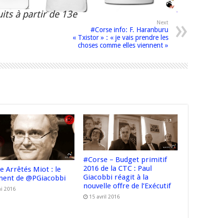
its à partir de 13e
Next
#Corse info: F. Haranburu
« Txistor » : « je vais prendre les
choses comme elles viennent »
#Corse – Budget primitif
2016 de la CTC : Paul
e Arrêtés Miot : le
Giacobbi réagit à la
ment de @PGiacobbi
nouvelle offre de l’Exécutif
i 2016
15 avril 2016