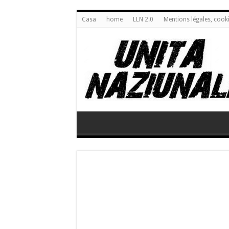
Casa
home
LLN 2.0
Mentions légales, cook