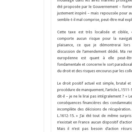
mouillage dans les aires marines protégée
été proposée par le Gouvernement – forte
justement inspiré – mais repoussée pour av
semble-t-il mal comprise, peut-être mal exp
Cette taxe est très localisée et ciblée, 
comporte aucun risque pour la navigat
plaisance, ce que je démontrerai lors
discussion de l’amendement dédié. Ma r
européenne est quant à elle peut-êtr
fondamentale et concerne le sort paradoxal 
du droit et des risques encourus par les colle
Le droit positif actuel est simple, brutal 
procédure de manquement, l’article L.1511-1-
dit-il – je ne le lirai pas intégralement ? « 
conséquences financières des condamnations
incomplète des décisions de récupération. 
L.1612-15. » J’ai été tout de même surpri
n’existait en France aucun dispositif d’action 
Mais il n’est pas besoin d’action récu