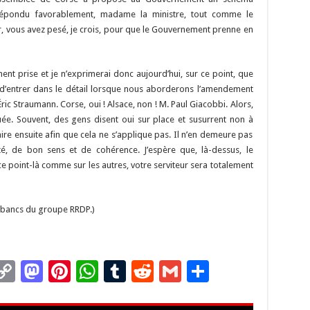
 répondu favorablement, madame la ministre, tout comme le
ur, vous avez pesé, je crois, pour que le Gouvernement prenne en
ent prise et je n’exprimerai donc aujourd’hui, sur ce point, que
 d’entrer dans le détail lorsque nous aborderons l’amendement
ric Straumann. Corse, oui ! Alsace, non ! M. Paul Giacobbi. Alors,
ée. Souvent, des gens disent oui sur place et susurrent non à
faire ensuite afin que cela ne s’applique pas. Il n’en demeure pas
té, de bon sens et de cohérence. J’espère que, là-dessus, le
e point-là comme sur les autres, votre serviteur sera totalement
s bancs du groupe RRDP.)
C
M
Pi
W
T
R
G
P
m
o
as
nt
h
u
e
m
ar