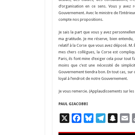
d’organisation en ce sens. Vous y avez
Gouvernement. Avec le ministre de l’Intérie
compte nos propositions.
Je sais la part que vous y avez personnellem
ma gratitude. Je me réserve, bien entendu,
relatif à la Corse que vous avez déposé. M. É
mes chers collègues, la Corse est compliqu
Paris, ils font mine d’exiger cela pour tout 
moins que c’est une nécessité de simplici
Gouvernement tiendra bon. En tout cas, sur c
loyal à l’endroit de notre Gouvernement.
Je vous remercie. (Applaudissements sur le
PAUL GIACOBBI
X
F
Bl
T
S
E
ac
u
el
n