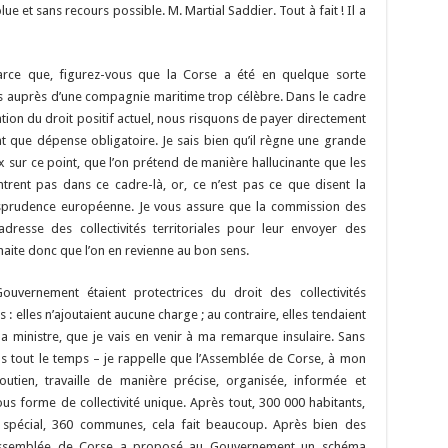
 et sans recours possible. M. Martial Saddier. Tout à fait ! Il a
parce que, figurez-vous que la Corse a été en quelque sorte
s auprès d’une compagnie maritime trop célèbre. Dans le cadre
on du droit positif actuel, nous risquons de payer directement
 que dépense obligatoire. Je sais bien qu’il règne une grande
sur ce point, que l’on prétend de manière hallucinante que les
ntrent pas dans ce cadre-là, or, ce n’est pas ce que disent la
urisprudence européenne. Je vous assure que la commission des
resse des collectivités territoriales pour leur envoyer des
haite donc que l’on en revienne au bon sens.
ouvernement étaient protectrices du droit des collectivités
ts : elles n’ajoutaient aucune charge ; au contraire, elles tendaient
 ministre, que je vais en venir à ma remarque insulaire. Sans
ns tout le temps – je rappelle que l’Assemblée de Corse, à mon
soutien, travaille de manière précise, organisée, informée et
s forme de collectivité unique. Après tout, 300 000 habitants,
 spécial, 360 communes, cela fait beaucoup. Après bien des
 l’Assemblée de Corse a proposé au Gouvernement un schéma