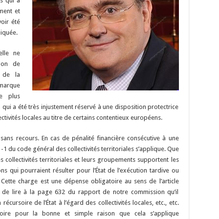
s qui a
ment et
oir été
liquée.
elle ne
ion de
 de la
emarque
e plus
qui a été très injustement réservé à une disposition protectrice
ctivités locales au titre de certains contentieux européens.
et sans recours. En cas de pénalité financière consécutive à une
1 du code général des collectivités territoriales s’applique. Que
Les collectivités territoriales et leurs groupements supportent les
 qui pourraient résulter pour l’État de l’exécution tardive ou
Cette charge est une dépense obligatoire au sens de l’article
s de lire à la page 632 du rapport de notre commission qu’il
récursoire de l’État à l’égard des collectivités locales, etc., etc.
rsoire pour la bonne et simple raison que cela s’applique