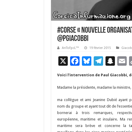
#Corse « Nouvelle organisat
@PGiacobbi
AnToFpcL™
19 février 2015
Giacob
X
F
Bl
T
S
E
ac
u
el
n
Voici l’intervention de Paul Giacobbi, 
e
es
e
a
a
b
ky
gr
p
l
Madame la présidente, madame la ministre, 
o
a
c
ma collègue et ami Jeanine Dubié ayant p
o
m
h
nom du groupe et ayant tout dit de l’essentie
bornerai à trois remarques, respectiv
k
at
européenne, maritime et insulaire. Ma r
maritime sera brève et concerne la t