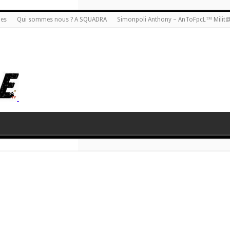
ies
Qui sommes nous ? A SQUADRA
Simonpoli Anthony – AnToFpcL™ Milit