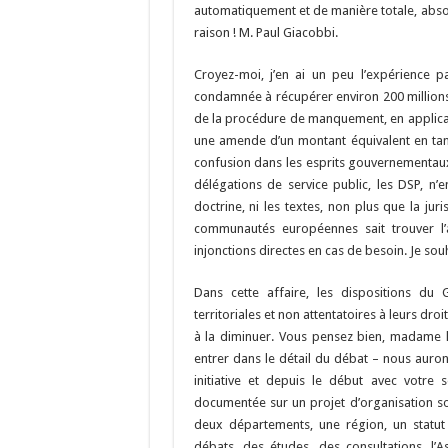
automatiquement et de manière totale, absolue
raison ! M. Paul Giacobbi.
Croyez-moi, j’en ai un peu l’expérience 
condamnée à récupérer environ 200 million
de la procédure de manquement, en applicati
une amende d’un montant équivalent en tant
confusion dans les esprits gouvernementaux 
délégations de service public, les DSP, n’e
doctrine, ni les textes, non plus que la j
communautés européennes sait trouver l’ad
injonctions directes en cas de besoin. Je sou
Dans cette affaire, les dispositions du G
territoriales et non attentatoires à leurs droi
à la diminuer. Vous pensez bien, madame la
entrer dans le détail du débat – nous auro
initiative et depuis le début avec votre 
documentée sur un projet d’organisation sou
deux départements, une région, un statut
débats, des études, des consultations,