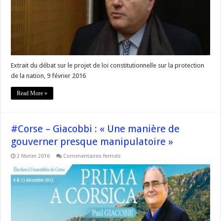
Constitution
:
amendement
rejeté
Extrait du débat sur le projet de loi constitutionnelle sur la protection
de la nation, 9 février 2016
Read More »
#Corse – Giacobbi : « Une manière de
gouverner presque manipulatoire »
sur
2 février 2016
Commentaires fermés
#Corse
–
Giacobbi
:
« Une
manière
de
gouverner
presque
manipulatoire »