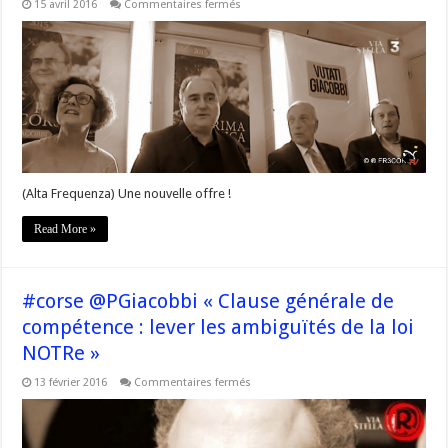
sur
15 avril 2016
Commentaires fermés
#Corse
–
Budget
primitif
2016
de
la
CTC
:
Paul
Giacobbi
réagit
à
la
(Alta Frequenza) Une nouvelle offre !
nouvelle
offre
de
Read More »
l’Exécutif
#corse @PGiacobbi « Clause générale de
compétence : lever les ambiguïtés de la loi
NOTRe »
sur
13 février 2016
Commentaires fermés
#corse
@PGiacobbi
« Clause
générale
de