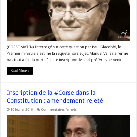
le
renvoi
de
la
patate
chaude
(CORSE MATIN) Interrogé sur cette question par Paul Giacobbi, le
Premier ministre a estimé la requête hors sujet. Manuel Valls ne ferme
pas tout à fait la porte à cette inscription. Mais il préfère voir venir…
Read More »
Inscription de la #Corse dans la
Constitution : amendement rejeté
sur
10 février 2016
Commentaires fermés
Inscription
de
la
#Corse
dans
la