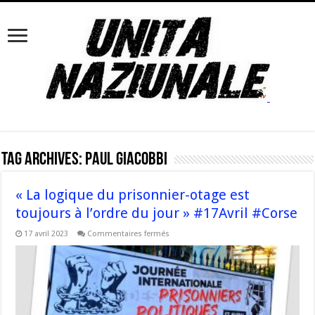
Tag Archives:
Paul Giacobbi
« La logique du prisonnier-otage est
toujours à l’ordre du jour » #17Avril #Corse
sur
17 avril 2023
Commentaires fermés
« La
logique
du
prisonnier-
otage
est
toujours
à