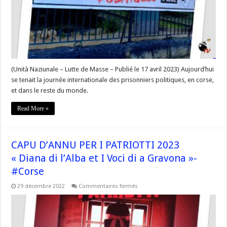
l’ordre
du
jour »
#17Avril
#Corse
(Unità Naziunale – Lutte de Masse – Publié le 17 avril 2023) Aujourd’hui
se tenait la journée internationale des prisonniers politiques, en corse,
et dans le reste du monde.
Read More »
CAPU D’ANNU PER I PATRIOTTI 2023
« Diana di l’Alba et I Voci di a Gravona »-
#Corse
sur
29 décembre 2022
Commentaires fermés
CAPU
D’ANNU
PER
I
PATRIOTTI
2023