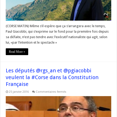
(CORSE MATIN) Même s’il espère que ça s’arrangera avec le temps,
Paul Giacobbi, qui s’exprime sur le fond pour la première fois depuis
sa défaite, n’est pas tendre avec l’exécutif nationaliste qui agit, selon
lui, »par l’intention et le spectacle »
Read More »
Les députés @rgs_an et @pgiacobbi
veulent la #Corse dans la Constitution
Française
sur
25 janvier 2016
Commentaires fermés
Les
députés
@rgs_an
et
@pgiacobbi
veulent
la