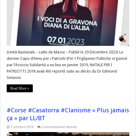
« Diana
di
l’Alba
et
I
Voci
di
a
Gravona »-
#Corse
(Unità Naziunale – Lutte de Masse – Publié le 29 Décembre 2023) Le
dernier Capu d’Annu per i Patriotti (Per I Prighjuneri Pulitichi) organisé
par l’Associu Sulidarità a eu lieu en janvier 2019, NATALE PER I
PATRIOTTI 2018 avait été reporté suite au décès du Dr Edmond
Simeoni.
Read More »
#Corse #Casatorra #Clanisme « Plus jamais
ça » par LL/BT
sur
7 octobre 2016
Commentaires fermés
#Corse
#Casatorra