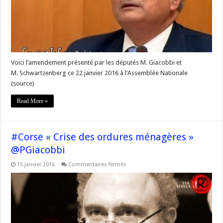
#Corse
dans
la
Constitution
Française
Voici l’amendement présenté par les députés M. Giacobbi et
M. Schwartzenberg ce 22 janvier 2016 à l’Assemblée Nationale
(source)
Read More »
#Corse « Crise des ordures ménagères »
@PGiacobbi
sur
15 janvier 2016
Commentaires fermés
#Corse
« Crise
des
ordures
ménagères »
@PGiacobbi