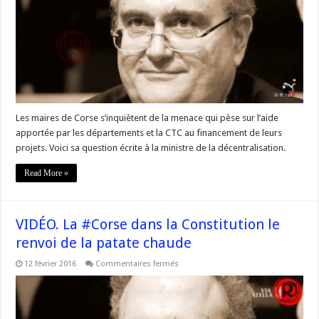
compétence
:
lever
les
ambiguïtés
de
la
loi
NOTRe »
Les maires de Corse s’inquiètent de la menace qui pèse sur l’aide
apportée par les départements et la CTC au financement de leurs
projets. Voici sa question écrite à la ministre de la décentralisation.
Read More »
VIDÉO. La #Corse dans la Constitution le
renvoi de la patate chaude
sur
12 février 2016
Commentaires fermés
VIDÉO.
La
#Corse
dans
la
Constitution