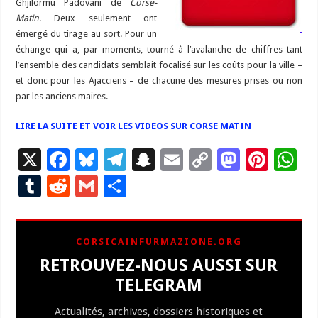
Ghjilormu Padovani de
Corse-
Matin
. Deux seulement ont
émergé du tirage au sort. Pour un
échange qui a, par moments, tourné à l’avalanche de chiffres tant
l’ensemble des candidats semblait focalisé sur les coûts pour la ville –
et donc pour les Ajacciens – de chacune des mesures prises ou non
par les anciens maires.
LIRE LA SUITE ET VOIR LES VIDEOS SUR CORSE MATIN
X
F
Bl
T
S
E
C
M
Pi
W
ac
u
el
n
m
o
as
nt
h
T
R
G
P
e
es
e
a
ai
p
to
er
at
u
e
m
ar
b
ky
gr
p
l
y
d
es
s
m
d
ai
ta
CORSICAINFURMAZIONE.ORG
o
a
c
Li
o
t
p
bl
di
l
g
RETROUVEZ-NOUS AUSSI SUR
o
m
h
n
n
p
r
t
er
TELEGRAM
k
at
k
Actualités, archives, dossiers historiques et