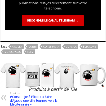
publications relayés directement sur votre
téléphone.
REJOINDRE LE CANAL TELEGRAM →
Tags
AJACCIO
CORSE
CORSE MATIN
CORSICA
ÉLECTIONS
MUNICIPALES
RCFM
Produits à partir de 13e
Previous
#Corse – José Filippi : « Faire
d’Ajaccio une ville tournée vers la
Méditerranée »