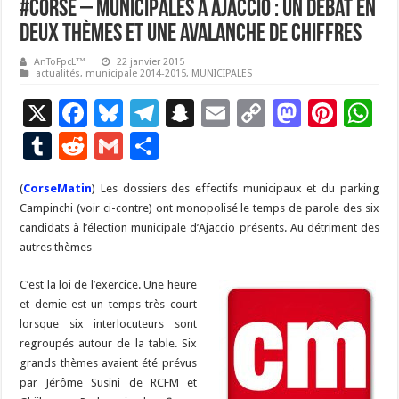
#corse – Municipales à Ajaccio : un débat en
deux thèmes et une avalanche de chiffres
AnToFpcL™
22 janvier 2015
actualités
,
municipale 2014-2015
,
MUNICIPALES
X
F
Bl
T
S
E
C
M
Pi
W
ac
u
el
n
m
o
as
nt
h
T
R
G
P
e
es
e
a
ai
p
to
er
at
u
e
m
ar
(
CorseMatin
b
) Les dossiers des effectifs municipaux et du parking
ky
gr
p
l
y
d
es
s
m
d
ai
ta
Campinchi (voir ci-contre) ont monopolisé le temps de parole des six
o
a
c
Li
o
t
p
bl
di
l
g
candidats à l’élection municipale d’Ajaccio présents. Au détriment des
o
m
h
n
n
p
autres thèmes
r
t
er
k
at
k
C’est la loi de l’exercice. Une heure
et demie est un temps très court
lorsque six interlocuteurs sont
regroupés autour de la table. Six
grands thèmes avaient été prévus
par Jérôme Susini de RCFM et