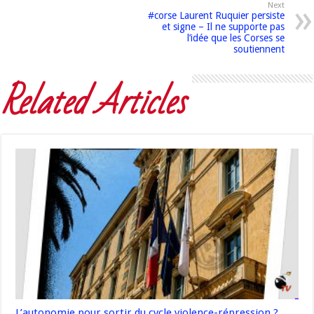
Next
#corse Laurent Ruquier persiste
et signe – Il ne supporte pas
l’idée que les Corses se
soutiennent
Related Articles
L’autonomie pour sortir du cycle violence-répression ?