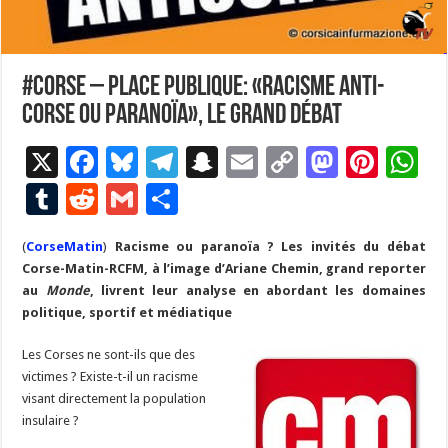
#Corse – Place publique: «Racisme anti-
Corse ou paranoïa», le grand débat
X
F
Bl
T
S
E
C
M
Pi
W
ac
u
el
n
m
o
as
nt
h
T
R
G
P
e
es
e
a
ai
p
to
er
at
u
e
m
ar
(
CorseMatin
b
)
Racisme ou paranoïa ? Les invités du débat
ky
gr
p
l
y
d
es
s
m
d
ai
ta
Corse-Matin-RCFM, à l’image d’Ariane Chemin, grand reporter
o
a
c
Li
o
t
p
bl
di
l
g
au
Monde
, livrent leur analyse en abordant les domaines
o
m
h
n
n
p
politique, sportif et médiatique
r
t
er
k
at
k
Les Corses ne sont-ils que des
victimes ? Existe-t-il un racisme
visant directement la population
insulaire ?