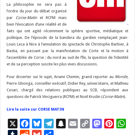
La philosophie ne sera pas à
l’ordre du jour du débat organisé
par
Corse-Matin
et RCFM mais
bien l’évocation d’une réalité et de
faits qui ont agité récemment la sphère sportive, médiatique et
politique. De l’épisode de la bandera du gardien remplaçant Jean-
Louis Leca à Nice à l’annulation du spectacle de Christophe Barbier, à
Bastia, en passant par la manifestation de Corte et la motion à
l’assemblée de Corse : du nord au sud de l’île, la question de l’identité
et de sa perception suscite les plus vives discussions.
Pour disserter sur le sujet, Ariane Chemin, grand reporter au
Monde
,
Pierre Ghionga, conseiller exécutif, Didier Rey, universitaire, et Mathieu
Cesari, chargé des relations publiques au SCB, répondent aux
questions de Patrick Vinciguerra (RCFM) et Noël Kruslin (
Corse-Matin
).
Lire la suite sur CORSE MATIN
X
F
Bl
T
S
E
C
M
Pi
W
ac
u
el
n
m
o
as
nt
h
T
R
G
P